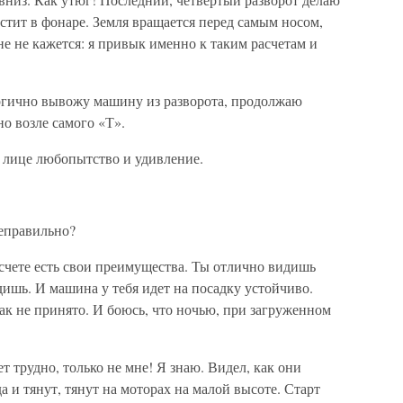
истит в фонаре. Земля вращается перед самым носом,
не не кажется: я привык именно к таким расчетам и
ргично вывожу машину из разворота, продолжаю
о возле самого «Т».
о лице любопытство и удивление.
неправильно?
счете есть свои преимущества. Ты отлично видишь
дишь. И машина у тебя идет на посадку устойчиво.
к не принято. И боюсь, что ночью, при загруженном
 трудно, только не мне! Я знаю. Видел, как они
да и тянут, тянут на моторах на малой высоте. Старт