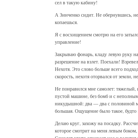
сел в такую кабину!
А Зинченко сидит. Не обернувшись, неб
копаешься.
Я с восхищением смотрю на его затылок
управление!
Закрываю фонарь, кладу левую руку н
разрешение на взлет. Поехали! Взревел
Нехотя. Это слово больше всего подхо
скорость, нехотя оторвался от земли, н
Не понравился мне самолет: тяжелый, 
пустой машине, без бомб и с неполным
никудышной: два — два с половиной м
большая. Ощущение было такое, будто
Делаю круг, захожу на посадку. Рассчи
которое смотрит на меня левым боком,
Самолет круто опускает нос и валится