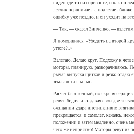
виден где-то на горизонте, и как он л
летчик нервничает, а подлетает ближе,
ошибку уже поздно, и он уходит на в
— Так, — сказал Зинченко, — взлетим 
Я поморщился. «Уходить на второй к
утюге?..»
Взлетаю. Делаю круг. Подхожу к четве
моторы, планирую, разворачиваюсь. 
рычаг выпуска щитков и резко отдаю ег
земля летит на нас.
Расчет был точный, но скрепя сердце 
ревут, бедняги, отдавая свои две тыс
ожидании удара инстинктивно втягива
прекращается, и самолет, качаясь, нек
положении и затем медленно, очень ме
чего же неприятно! Моторы ревут из по