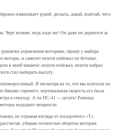
режно взмахивает рукой: дескать, давай, взлетай, чего
. Черт возьми, ведь надо же! Он даже не держится за
а рукоятки управления моторами, прошу у майора
и моторы, и самолет нехотя побежал по бетонке.
дило к моей машине; нехотя побежал, нехотя набрал
ехотя стал набирать высоту.
неповоротливый. И несмотря на то, что мы взлетали на
и баками горючего, вертикальная скорость его была
етра в секунду. А на ПС-41 — десять! Разница
 моторы недодают мощности.
тываю, не отрывая взгляда от посадочного «Т»,
 рассчитав, убираю полностью обороты моторам.
 вниз. Как утюг! Последний, четвертый разворот делаю