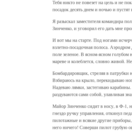
Тебя никто не повезет на цель и не по
посадок десять днем и ночью и пустят в
Я разыскал заместителя командира пол
Зинченко, и уговорил его дать мне про
И вот мы на старте. Под ногами исче
взлетно-посадочная полоса. Аэродром 
поле зеленое. В ясном-ясном голубом н
мареве и колеблется, словно живой. Н
Бомбардировщик, стреляя в патрубки н
Взбираюсь на крыло, перекидываю ног
Надеваю лямки, застегиваю карабины. 
раздуваются сами собой, улавливая з
Майор Зинченко сидит в носу, в Ф-1, н
гнездо ручку управления, откинул педа
пилотажные и всякие другие приборы, 
него ничего! Соверши пилот грубую оши