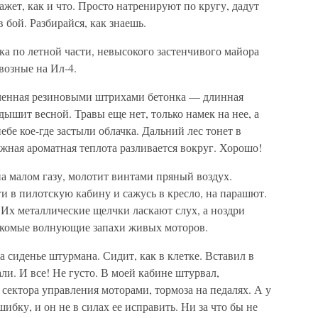
кажет, как и что. Просто натренируют по кругу, дадут
 бой. Разбирайся, как знаешь.
ка по летной части, невысокого застенчивого майора
возные на Ил-4.
рченная резиновыми штрихами бетонка — длинная
дышит весной. Травы еще нет, только намек на нее, а
ебе кое-где застыли облачка. Дальний лес тонет в
ежная ароматная теплота разливается вокруг. Хорошо!
а малом газу, молотит винтами пряный воздух.
и в пилотскую кабину и сажусь в кресло, на парашют.
Их металлические щелчки ласкают слух, а ноздри
накомые волнующие запахи живых моторов.
а сиденье штурмана. Сидит, как в клетке. Вставил в
ли. И все! Не густо. В моей кабине штурвал,
сектора управления моторами, тормоза на педалях. А у
бку, и он не в силах ее исправить. Ни за что бы не