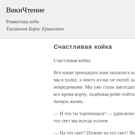
ВикиЧтение
Романтика неба
Тихомолов Борис Ермилович
Счастливая койка
Счастливая койка
Все наши тринадцать коек оказались н
мы в полку, а никто из нас не погиб:
невредимыми. Мы уже стали завсегдата
все время ворчу, подбивая ребят пойт
боевую жизнь.
— И что ты торопишься? — удивлялись 
тот свет мы всегда успеем.
— На тот свет? Почему на тот свет? Ян