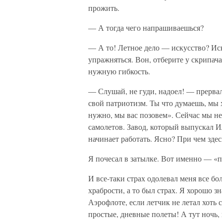
прожить.
— А тогда чего напрашиваешься?
— А то! Летное дело — искусство? Иску
упражняться. Вон, отберите у скрипач
нужную гибкость.
— Слушай, не гуди, надоел! — прервал
свой патриотизм. Ты что думаешь, мы х
нужно, мы вас позовем». Сейчас мы не
самолетов. Завод, который выпускал И
начинает работать. Ясно? При чем зде
Я почесал в затылке. Вот именно — «п
И все-таки страх одолевал меня все бо
храбрости, а то был страх. Я хорошо зн
Аэрофлоте, если летчик не летал хоть 
простые, дневные полеты! А тут ночь,