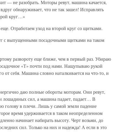
ежит — не разобрать. Моторы ревут, машина качается,
 вдруг обнаруживает, что не так зашел! Исправлять
торой круг…»
еще. Отработаем уход на второй круг со щитками.
руг с выпущенными посадочными щитками на таком
ртому развороту еще ближе, чем в первый раз. Убираю
Посадочное «Т» почти под нами. Нащупываю рукой
о от себя. Машина словно наталкивается на что-то, и
энергично даю полные обороты моторам. Они ревут,
ячи лошадиных сил, а машина падает, падает… В
ю голову в плечи. Лишь у самой земли падение
оторое время удерживается в таком неопределенном
дленно начинает набирать высоту. Черт возьми, до
следних сил. Только на них и надежда! А если в это