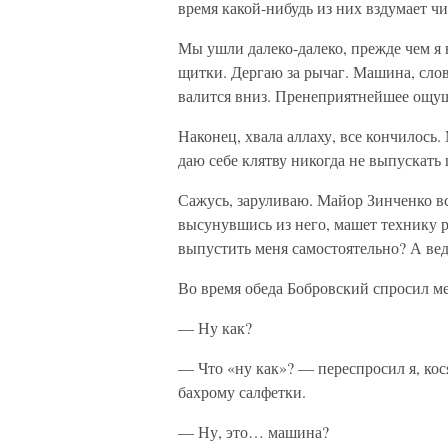
время какой-нибудь из них вздумает чи
Мы ушли далеко-далеко, прежде чем я 
щитки. Дергаю за рычаг. Машина, сло
валится вниз. Пренеприятнейшее ощу
Наконец, хвала аллаху, все кончилось
даю себе клятву никогда не выпускать 
Сажусь, заруливаю. Майор Зинченко вс
высунувшись из него, машет технику ру
выпустить меня самостоятельно? А вед
Во время обеда Бобровский спросил ме
— Ну как?
— Что «ну как»? — переспросил я, ко
бахрому салфетки.
— Ну, это… машина?