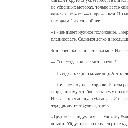
на убранных моторах, только ветер св
кажется, вот-вот — и врежешься. Но м
посадкам. Так спокойнее.
«Т» занимает нужное положение. Эне
планировать. Садимся легко и неслышн
Зинченко оборачивается ко мне. На ег
— Ты всегда так рассчитываешь?
— Всегда, товарищ командир. А что, 
— Нет, почему ж — хорошо. В этом ра
старт, потому что близко к нему подхо
Но… — он чмокнул губами. — У нас та
аэродроме, тебе будет трудно.
«Трудно! — подумал я. — Уж кому будет
летают. Уйдут от аэродрома черт-те ку