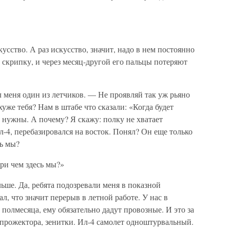
сство. А раз искусство, значит, надо в нем постоянно
а скрипку, и через месяц-другой его пальцы потеряют
 меня один из летчиков. — Не проявляй так уж рьяно
уже тебя? Нам в штабе что сказали: «Когда будет
 нужны. А почему? Я скажу: полку не хватает
л-4, перебазировался на восток. Понял? Он еще только
сь мы?
ри чем здесь мы?»
льше. Да, ребята подозревали меня в показной
ал, что значит перерыв в летной работе. У нас в
с полмесяца, ему обязательно дадут провозные. И это за
 прожектора, зенитки. Ил-4 самолет одноштурвальный.