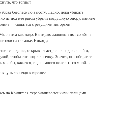
хнуть, что тогда?!
набрал безопасную высоту. Ладно, пора убирать
вно из-под нее разом убрали воздушную опору, камнем
щение — сыпаться с ревущими моторами!
. Мы летим как надо. Вытираю ладонями пот со лба и
щитков на посадке. Никогда!
тает с сиденья, открывает астролюк над головой и,
кой, чтобы тот подал лесенку. Значит, он собирается
ь мог бы, кажется, еще немного полетать со мной…
ня, уныло глядя в тарелку:
сясь на Кришталя, теребившего тонкими пальцами