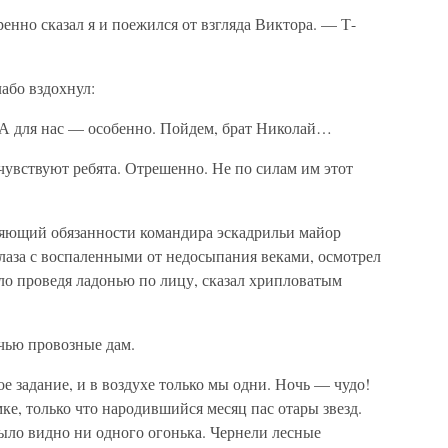
нно сказал я и поежился от взгляда Виктора. — Т-
лабо вздохнул:
А для нас — особенно. Пойдем, брат Николай…
чувствуют ребята. Отрешенно. Не по силам им этот
няющий обязанности командира эскадрильи майор
лаза с воспаленными от недосыпания веками, осмотрел
ло проведя ладонью по лицу, сказал хрипловатым
чью провозные дам.
е задание, и в воздухе только мы одни. Ночь — чудо!
мке, только что народившийся месяц пас отары звезд.
ыло видно ни одного огонька. Чернели лесные