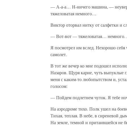
— А-а-а… Н-ничего машина, — неувере
тяжеловатая немного…
Виктор оторвал нитку от салфетки и с
— Вот-вот — тяжеловатая… немного. 
Я посмотрел им вслед. Нехорошо себя 
самолет.
В тот же вечер ко мне подошел испол
Назаров. Щуря карие, чуть выпуклые г
меня с каким-то любопытством и, уста
голосом:
— Пойдем подлетнем чуток. Я тебе но
На аэродроме тихо. Полк ушел на боево
Тихая, теплая. В небе, в сиреневой ды
На земле, темной и притаившейся не б