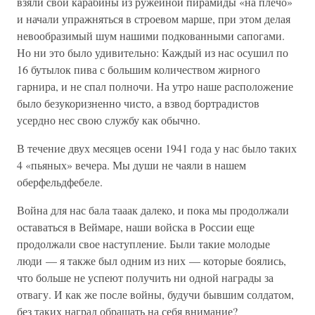
взяли свои карабины из ружейной пирамиды «на плечо»
и начали упражняться в строевом марше, при этом делая
невообразимый шум нашими подкованными сапогами.
Но ни это было удивительно: Каждый из нас осушил по
16 бутылок пива с большим количеством жирного
гарнира, и не спал полночи. На утро наше расположение
было безукоризненно чисто, а взвод бортрадистов
усердно нес свою службу как обычно.
В течение двух месяцев осени 1941 года у нас было таких
4 «пьяных» вечера. Мы души не чаяли в нашем
оберфельдфебеле.
Война для нас бала тааак далеко, и пока мы продолжали
оставаться в Веймаре, наши войска в России еще
продолжали свое наступление. Были такие молодые
люди — я также был одним из них — которые боялись,
что больше не успеют получить ни одной награды за
отвагу. И как же после войны, будучи бывшим солдатом,
без таких наград обращать на себя внимание?