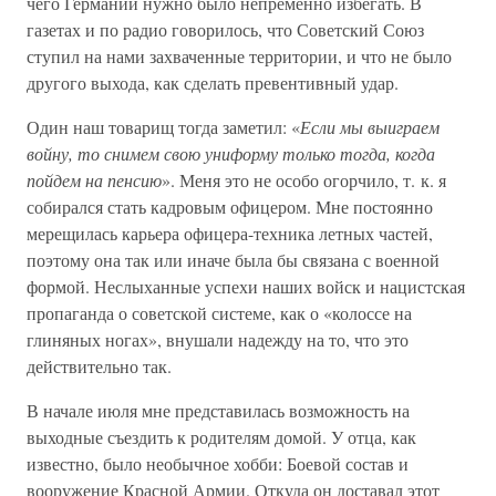
чего Германии нужно было непременно избегать. В
газетах и по радио говорилось, что Советский Союз
ступил на нами захваченные территории, и что не было
другого выхода, как сделать превентивный удар.
Один наш товарищ тогда заметил: «
Если мы выиграем
войну, то снимем свою униформу только тогда, когда
пойдем на пенсию
». Меня это не особо огорчило, т. к. я
собирался стать кадровым офицером. Мне постоянно
мерещилась карьера офицера-техника летных частей,
поэтому она так или иначе была бы связана с военной
формой. Неслыханные успехи наших войск и нацистская
пропаганда о советской системе, как о «колоссе на
глиняных ногах», внушали надежду на то, что это
действительно так.
В начале июля мне представилась возможность на
выходные съездить к родителям домой. У отца, как
известно, было необычное хобби: Боевой состав и
вооружение Красной Армии. Откуда он доставал этот