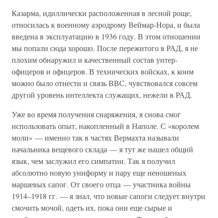
Казарма, идиллически расположенная в лесной роще,
относилась к военному аэродрому Веймар-Нора, и была
введена в эксплуатацию в 1936 году. В этом отношении
мы попали сюда хорошо. После пережитого в РАД, я не
плохим обнаружил и качественный состав унтер-
офицеров и офицеров. В технических войсках, к коим
можно было отнести и связь ВВС, чувствовался совсем
другой уровень интеллекта служащих, нежели в РАД.
Уже во время получения снаряжения, я снова смог
использовать опыт, накопленный в Наполе. С «королем
моли» — именно так в частях Вермахта называли
начальника вещевого склада — я тут же нашел общий
язык, чем заслужил его симпатии. Так я получил
абсолютно новую униформу и пару еще неношеных
маршевых сапог. От своего отца — участника войны
1914–1918 гг. — я знал, что новые сапоги следует внутри
смочить мочой, одеть их, пока они еще сырые и