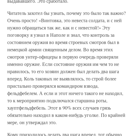
выдававшего. Это сработало.
Читатель захотел бы узнать, почему это было так важно?
Очень просто! «Винтовка, это невеста солдата, и с ней
нужно обращаться так же, как и с невестой!» Эту
поговорку я узнал в Наполе и знал, что контроль за
состоянием оружия во время строевых смотров был в
немецкой армии священным делом. Во время этих
смотров унтер-офицеры в первую очередь проверяли
именно оружие. Если состояние оружия им чем то не
нравилось, то его хозяин должен был делать два шага
вперед. Коль таковых не выявлялось, то строй более
пристально проверялся командиром взвода,
фельдфебелем. А если и этот ничего такого не находил,
то к мероприятию подключался старшина роты,
хауптфельдфебель. Этот в 90% всех случаев грязь
обязательно находил в каком-нибудь уголке. По крайней
мере, он утверждал это.
Кому приходилось делать два шага вперед, тот обычно