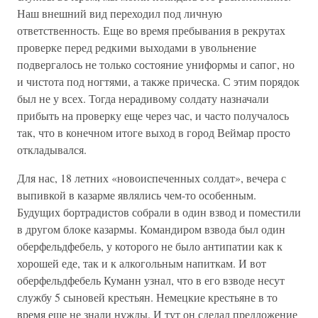
Наш внешний вид переходил под личную
ответственность. Еще во время пребывания в рекрутах
проверке перед редкими выходами в увольнение
подвергалось не только состояние униформы и сапог, но
и чистота под ногтями, а также прическа. С этим порядок
был не у всех. Тогда нерадивому солдату назначали
прибыть на проверку еще через час, и часто получалось
так, что в конечном итоге выход в город Веймар просто
откладывался.
Для нас, 18 летних «новоиспеченных солдат», вечера с
выпивкой в казарме являлись чем-то особенным.
Будущих бортрадистов собрали в один взвод и поместили
в другом блоке казармы. Командиром взвода был один
оберфельдфебель, у которого не было антипатии как к
хорошей еде, так и к алкогольным напиткам. И вот
оберфельдфебель Куманн узнал, что в его взводе несут
службу 5 сыновей крестьян. Немецкие крестьяне в то
время еще не знали нужды. И тут он сделал предложение