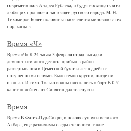
современников Андрея Рублева, и будут восхищать всех
любящих прошлое и настоящее русского народа. М. Н.
Тихомиров Более половины тысячелетия миновало с тех
пор, когда в
Время «Ч»
Время «Ч» К 24 часам 3 февраля отряд высадки
демонстративного десанта прибыл в район
развертывания в Цемесской бухте и лег в дрейф с
потушенными огнями. Было темно кругом, нигде ни
огонька. И тихо. Только волны плескались о борт.В 0.51
капитан-лейтенант Сипягин дал зеленую и
Время
Время В Фатех-Пур-Сикри, в покоях супруги великого
Акбара, еще различимы следы стенописи, такие