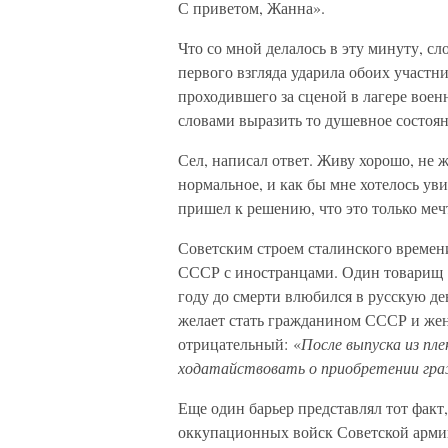
С приветом, Жанна».
Что со мной делалось в эту минуту, сл
первого взгляда ударила обоих участ
проходившего за сценой в лагере вое
словами выразить то душевное состояни
Сел, написал ответ. Живу хорошо, не ж
нормальное, и как бы мне хотелось уви
пришел к решению, что это только меч
Советским строем сталинского времен
СССР с иностранцами. Один товарищ —
году до смерти влюбился в русскую д
желает стать гражданином СССР и жен
отрицательный: «
После выпуска из пл
ходатайствовать о приобретении г
Еще один барьер представлял тот факт
оккупационных войск Советской армии