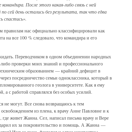
 командира. После этого какая-либо связь с ней
 по сей день остались без результата, так что едва
ь спастись».
им правилам нас официально классифицировали как
нта на все 100 % следовало, что командира и его
 ожидать. Переводчиком в одном объединении народных
й-либо проверки моих знаний и профессионального
 техническим образованием — крайний дефицит в
о через посредничество семьи одноклассника, который в
ипломированного геолога в университете. Как я ему
, а с работой справлялся без особых усилий.
я не могут. Все снова возвращаюсь к тем
 освобождением из плена, к врачу Анне Павловне и к
, где живет Жанна. Сел, написал письма врачу и Вере
одарил их за покровительство и помощь. А Жанна —
лается? Имя ее знаю, фамилия и адрес неизвестны.