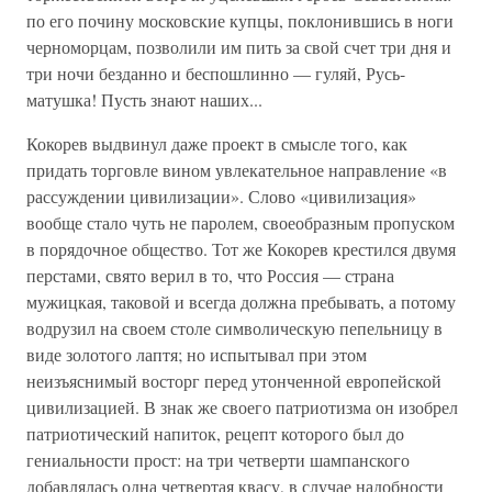
по его почину московские купцы, поклонившись в ноги
черноморцам, позволили им пить за свой счет три дня и
три ночи безданно и беспошлинно — гуляй, Русь-
матушка! Пусть знают наших...
Кокорев выдвинул даже проект в смысле того, как
придать торговле вином увлекательное направление «в
рассуждении цивилизации». Слово «цивилизация»
вообще стало чуть не паролем, своеобразным пропуском
в порядочное общество. Тот же Кокорев крестился двумя
перстами, свято верил в то, что Россия — страна
мужицкая, таковой и всегда должна пребывать, а потому
водрузил на своем столе символическую пепельницу в
виде золотого лаптя; но испытывал при этом
неизъяснимый восторг перед утонченной европейской
цивилизацией. В знак же своего патриотизма он изобрел
патриотический напиток, рецепт которого был до
гениальности прост: на три четверти шампанского
добавлялась одна четвертая квасу, в случае надобности