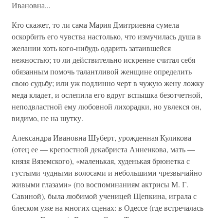
Ивановна...
Кто скажет, то ли сама Мария Дмитриевна сумела
оскорбить его чувства настолько, что измучилась душа в
желании хоть кого-нибудь одарить затаившейся
нежностью; то ли действительно искренне считал себя
обязанным помочь талантливой женщине определить
свою судьбу; или уж подлинно черт в чужую жену ложку
меда кладет, и ослепила его вдруг вспышка безотчетной,
неподвластной ему любовной лихорадки, но увлекся он,
видимо, не на шутку.
Александра Ивановна Шуберт, урожденная Куликова
(отец ее — крепостной декабриста Анненкова, мать —
князя Вяземского), «маленькая, худенькая брюнетка с
густыми чудными волосами и небольшими чрезвычайно
живыми глазами» (по воспоминаниям актрисы М. Г.
Савиной), была любимой ученицей Щепкина, играла с
блеском уже на многих сценах: в Одессе (где встречалась