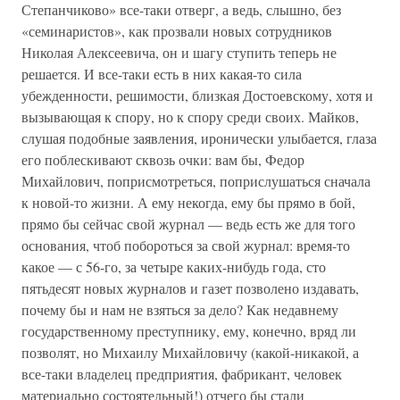
Степанчиково» все-таки отверг, а ведь, слышно, без
«семинаристов», как прозвали новых сотрудников
Николая Алексеевича, он и шагу ступить теперь не
решается. И все-таки есть в них какая-то сила
убежденности, решимости, близкая Достоевскому, хотя и
вызывающая к спору, но к спору среди своих. Майков,
слушая подобные заявления, иронически улыбается, глаза
его поблескивают сквозь очки: вам бы, Федор
Михайлович, поприсмотреться, поприслушаться сначала
к новой-то жизни. А ему некогда, ему бы прямо в бой,
прямо бы сейчас свой журнал — ведь есть же для того
основания, чтоб побороться за свой журнал: время-то
какое — с 56-го, за четыре каких-нибудь года, сто
пятьдесят новых журналов и газет позволено издавать,
почему бы и нам не взяться за дело? Как недавнему
государственному преступнику, ему, конечно, вряд ли
позволят, но Михаилу Михайловичу (какой-никакой, а
все-таки владелец предприятия, фабрикант, человек
материально состоятельный!) отчего бы стали