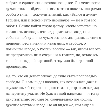
собрать в единственно возможное целое. Он менее всего
думал о том, выйдет ли из всего этого повесть или роман
особого типа — документальный, как «Былое и думы»
Герцена, или и вовсе нечто небывалое, — не о том его
заботы. Важно найти такую форму, чтобы естественно
соединить исповедь очевидца, рассказ о хождении
собственной души по мукам земного ада, размышления о
природе преступления и наказания, о свободе, о
погибшем народе, о России вообще — так, чтобы все это
не превратилось ни в очерк, ни в трактат, но, оставаясь
живой, наглядной картиной, зазвучало бы страстной
проповедью.
Да, то, что он делает сейчас, должно стать проповедью
свободы. Он сам видел воочию, как возрождала даже и
осужденных бессрочно порою самая призрачная надежда
на перемену участи. Не будь и такой надежды — и тогда
действительно это был бы окончательно погибший,
духовно мертвый народ. Но он видел же, сам видел и