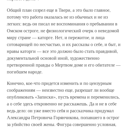
Общий план созрел еще в Твери, а это было главное,
потому что работа оказалась не из обычных и не из
легких: ведь он писал не воспоминания о пребывании в
Омском остроге, не физиологический очерк о неведомой
миру стране — каторге. Нет, и пережитое, и лица
сотоварищей по несчастью, и их рассказы о себе, и быт, и
нравы каторги — все это должно было стать правдивой,
документальной основой иной, художественно
претворенной правды о Мертвом доме и его обитателе —
погибшем народе.
Конечно, кое-что придется изменить и по цензурным
соображениям — неизвестно еще, разрешат ли вообще
опубликовать «Записки», пусть времена и переменились,
а о себе здесь откровенно не расскажешь. Да и не в себе
ведь дело: он уже вместо себя и рассказчика придумал
Александра Петровича Горянчикова, попавшего в острог
за убийство своей жены. Фигура совершенно условная,