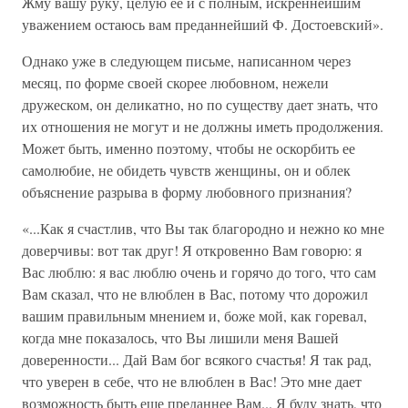
Жму вашу руку, целую ее и с полным, искреннейшим
уважением остаюсь вам преданнейший Ф. Достоевский».
Однако уже в следующем письме, написанном через
месяц, по форме своей скорее любовном, нежели
дружеском, он деликатно, но по существу дает знать, что
их отношения не могут и не должны иметь продолжения.
Может быть, именно поэтому, чтобы не оскорбить ее
самолюбие, не обидеть чувств женщины, он и облек
объяснение разрыва в форму любовного признания?
«...Как я счастлив, что Вы так благородно и нежно ко мне
доверчивы: вот так друг! Я откровенно Вам говорю: я
Вас люблю: я вас люблю очень и горячо до того, что сам
Вам сказал, что не влюблен в Вас, потому что дорожил
вашим правильным мнением и, боже мой, как горевал,
когда мне показалось, что Вы лишили меня Вашей
доверенности... Дай Вам бог всякого счастья! Я так рад,
что уверен в себе, что не влюблен в Вас! Это мне дает
возможность быть еще преданнее Вам... Я буду знать, что