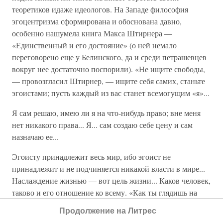
теоретиков идаже идеологов. На Западе философия
эгоцентризма сформирована и обоснована давно,
особенно нашумела книга Макса Штирнера —
«Единственный и его достояние» (о ней немало
переговорено еще у Белинского, да и среди петрашевцев
вокруг нее достаточно поспорили). «Не ищите свободы,
— провозгласил Штирнер, — ищите себя самих, станьте
эгоистами; пусть каждый из вас станет всемогущим «я»...
Я сам решаю, имею ли я на что-нибудь право; вне меня
нет никакого права... Я... сам создаю себе цену и сам
назначаю ее...
Эгоисту принадлежит весь мир, ибо эгоист не
принадлежит и не подчиняется никакой власти в мире...
Наслаждение жизнью — вот цель жизни... Каков человек,
таково и его отношение ко всему. «Как ты глядишь на
мир, так и он глядит на тебя...»
Продолжение на Литрес