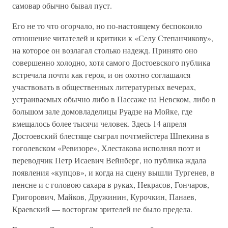
самовар обычно бывал пуст.
Его не то что огорчало, но по-настоящему беспокоило
отношение читателей и критики к «Селу Степанчикову»,
на которое он возлагал столько надежд. Принято оно
совершенно холодно, хотя самого Достоевского публика
встречала почти как героя, и он охотно соглашался
участвовать в общественных литературных вечерах,
устраиваемых обычно либо в Пассаже на Невском, либо в
большом зале домовладелицы Руадзе на Мойке, где
вмещалось более тысячи человек. Здесь 14 апреля
Достоевский блестяще сыграл почтмейстера Шпекина в
гоголевском «Ревизоре», Хлестакова исполнял поэт и
переводчик Петр Исаевич Вейнберг, но публика ждала
появления «купцов», и когда на сцену вышли Тургенев, в
пенсне и с головою сахара в руках, Некрасов, Гончаров,
Григорович, Майков, Дружинин, Курочкин, Панаев,
Краевский — восторгам зрителей не было предела.