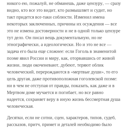
никого ею, пожалуй, не обманешь, даже цензуру, — сразу
видно, кто все это видит, кто размышляет и судит, но
такт придется все-таки соблюсти. Изменил имена
некоторых заключенных, причины их осуждения — все
это не измена достоверности и не в одной только цензуре
тут дело. Он писал вещь документальную, но не
этнографически, а идеологически. Но и это не все —
задача его была еще сложнее: если Гоголь в знаменитой
поэме явил России и миру, как, оторвавшись от живой
жизни, люди окоченевают, дубеют, теряют облик
человеческий, перерождаются в «мертвые души», то его
цель другая, даже противоположная гоголевской поэме:
ни в чем не отступая от правды, показать, как даже и в
Мертвом доме мучается и погибает, но все равно
надеется, сохраняет веру в иную жизнь бессмертная душа
человеческая.
Десятки, если не сотни, сцен, характеров, типов, судеб,
рассказов, притч, примет и деталей необходимо было