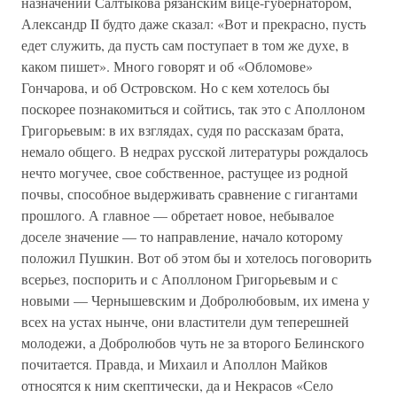
назначении Салтыкова рязанским вице-губернатором,
Александр II будто даже сказал: «Вот и прекрасно, пусть
едет служить, да пусть сам поступает в том же духе, в
каком пишет». Много говорят и об «Обломове»
Гончарова, и об Островском. Но с кем хотелось бы
поскорее познакомиться и сойтись, так это с Аполлоном
Григорьевым: в их взглядах, судя по рассказам брата,
немало общего. В недрах русской литературы рождалось
нечто могучее, свое собственное, растущее из родной
почвы, способное выдерживать сравнение с гигантами
прошлого. А главное — обретает новое, небывалое
доселе значение — то направление, начало которому
положил Пушкин. Вот об этом бы и хотелось поговорить
всерьез, поспорить и с Аполлоном Григорьевым и с
новыми — Чернышевским и Добролюбовым, их имена у
всех на устах нынче, они властители дум теперешней
молодежи, а Добролюбов чуть не за второго Белинского
почитается. Правда, и Михаил и Аполлон Майков
относятся к ним скептически, да и Некрасов «Село