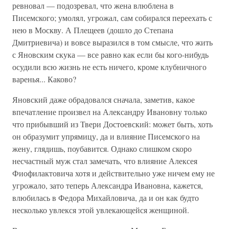
ревновал — подозревал, что жена влюблена в
Писемского; умолял, угрожал, сам собирался переехать с
нею в Москву. А Плещеев (дошло до Степана
Дмитриевича) и вовсе выразился в том смысле, что жить
с Яновским скука — все равно как если бы кого-нибудь
осудили всю жизнь не есть ничего, кроме клубничного
варенья... Каково?
Яновский даже обрадовался сначала, заметив, какое
впечатление произвел на Александру Ивановну только
что прибывший из Твери Достоевский: может быть, хоть
он образумит упрямицу, да и влияние Писемского на
жену, глядишь, поубавится. Однако слишком скоро
несчастный муж стал замечать, что влияние Алексея
Фиофилактовича хотя и действительно уже ничем ему не
угрожало, зато теперь Александра Ивановна, кажется,
влюбилась в Федора Михайловича, да и он как будто
несколько увлекся этой увлекающейся женщиной.