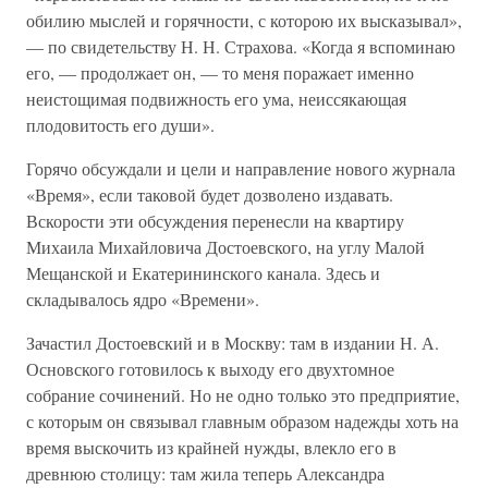
обилию мыслей и горячности, с которою их высказывал»,
— по свидетельству Н. Н. Страхова. «Когда я вспоминаю
его, — продолжает он, — то меня поражает именно
неистощимая подвижность его ума, неиссякающая
плодовитость его души».
Горячо обсуждали и цели и направление нового журнала
«Время», если таковой будет дозволено издавать.
Вскорости эти обсуждения перенесли на квартиру
Михаила Михайловича Достоевского, на углу Малой
Мещанской и Екатерининского канала. Здесь и
складывалось ядро «Времени».
Зачастил Достоевский и в Москву: там в издании Н. А.
Основского готовилось к выходу его двухтомное
собрание сочинений. Но не одно только это предприятие,
с которым он связывал главным образом надежды хоть на
время выскочить из крайней нужды, влекло его в
древнюю столицу: там жила теперь Александра