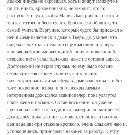
языков никуда не скроешься, хоть и живут замкнуто и
почти никто, кроме близких, не заходит; кто-то
распускает слухи, якобы Мария Дмитриевна оттого и
злится, оттого и бесится, что бросил ее любовник, тот
самый учитель Вергунов, который будто бы приезжал к
ней в Семипалатинск и даже в Тверь, да, увидев, что
наделала чахотка с недавно еще красивой, а теперь
кашляющей кровью женщиной, почувствовал к ней
отвращение и уехал однажды, даже не оставив адреса.
Достоевский не верил слухам, но ему было больно
сознавать себя героем сплетен, а постоянно
наэлектризованная атмосфера в доме издергивала и без
того некрепкие нервы, и он с нескрываемым
нетерпением дожидался всякий вечер, пока улягутся
спать жена и пасынок. Оставшись один, он уже не
чувствовал себя столь одиноко, выкуривал папироску,
дожидался, пока закипит самовар, ставил его на стол,
выпивал два-три стакана крепкого, очень сладкого чаю и,
успокоившись, принимался наконец за работу. К утру