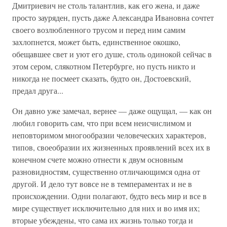
Дмитриевич не столь талантлив, как его жена, и даже
просто зауряден, пусть даже Александра Ивановна сочтет
своего возлюбленного трусом и перед ним самим
захлопнется, может быть, единственное окошко,
обещавшее свет и уют его душе, столь одинокой сейчас в
этом сером, слякотном Петербурге, но пусть никто и
никогда не посмеет сказать, будто он, Достоевский,
предал друга...
Он давно уже замечал, вернее — даже ощущал, — как он
любил говорить сам, что при всем неисчислимом и
неповторимом многообразии человеческих характеров,
типов, своеобразии их жизненных проявлений всех их в
конечном счете можно отнести к двум основным
разновидностям, существенно отличающимся одна от
другой. И дело тут вовсе не в темпераментах и не в
происхождении. Одни полагают, будто весь мир и все в
мире существует исключительно для них и во имя их;
вторые убеждены, что сама их жизнь только тогда и