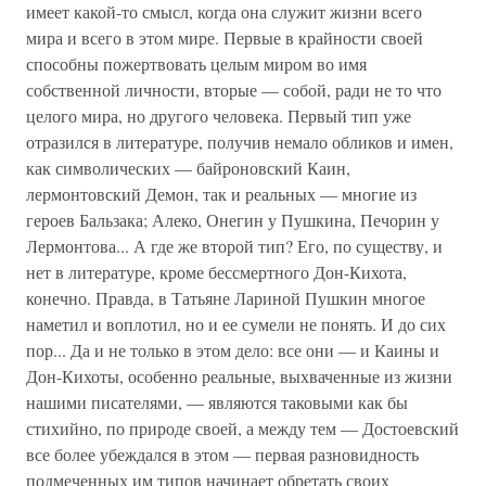
имеет какой-то смысл, когда она служит жизни всего
мира и всего в этом мире. Первые в крайности своей
способны пожертвовать целым миром во имя
собственной личности, вторые — собой, ради не то что
целого мира, но другого человека. Первый тип уже
отразился в литературе, получив немало обликов и имен,
как символических — байроновский Каин,
лермонтовский Демон, так и реальных — многие из
героев Бальзака; Алеко, Онегин у Пушкина, Печорин у
Лермонтова... А где же второй тип? Его, по существу, и
нет в литературе, кроме бессмертного Дон-Кихота,
конечно. Правда, в Татьяне Лариной Пушкин многое
наметил и воплотил, но и ее сумели не понять. И до сих
пор... Да и не только в этом дело: все они — и Каины и
Дон-Кихоты, особенно реальные, выхваченные из жизни
нашими писателями, — являются таковыми как бы
стихийно, по природе своей, а между тем — Достоевский
все более убеждался в этом — первая разновидность
подмеченных им типов начинает обретать своих