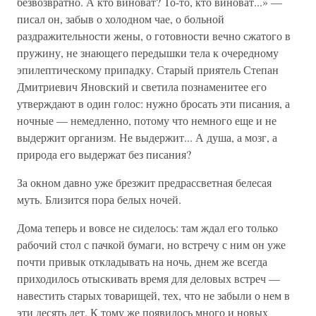
безвозвратно. А кто виноват? То-то, кто виноват...» —
писал он, забыв о холодном чае, о больной
раздражительности жены, о готовности вечно сжатого в
пружину, не знающего передышки тела к очередному
эпилептическому припадку. Старый приятель Степан
Дмитриевич Яновский и светила познаменитее его
утверждают в один голос: нужно бросать эти писания, а
ночные — немедленно, потому что немного еще и не
выдержит организм. Не выдержит... А душа, а мозг, а
природа его выдержат без писания?
За окном давно уже брезжит предрассветная белесая
муть. Близится пора белых ночей.
Дома теперь и вовсе не сиделось: там ждал его только
рабочий стол с пачкой бумаги, но встречу с ним он уже
почти привык откладывать на ночь, днем же всегда
приходилось отыскивать время для деловых встреч —
навестить старых товарищей, тех, что не забыли о нем в
эти десять лет. К тому же появилось много и новых