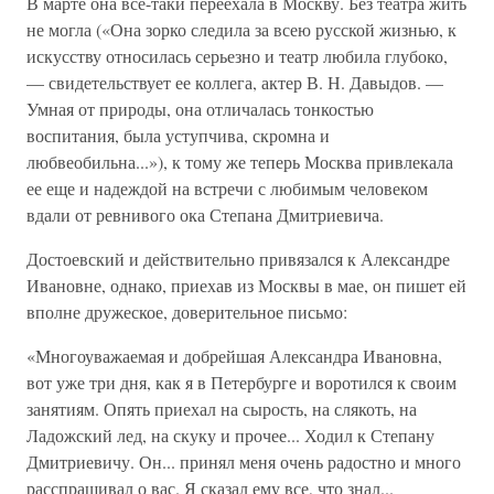
В марте она все-таки переехала в Москву. Без театра жить
не могла («Она зорко следила за всею русской жизнью, к
искусству относилась серьезно и театр любила глубоко,
— свидетельствует ее коллега, актер В. Н. Давыдов. —
Умная от природы, она отличалась тонкостью
воспитания, была уступчива, скромна и
любвеобильна...»), к тому же теперь Москва привлекала
ее еще и надеждой на встречи с любимым человеком
вдали от ревнивого ока Степана Дмитриевича.
Достоевский и действительно привязался к Александре
Ивановне, однако, приехав из Москвы в мае, он пишет ей
вполне дружеское, доверительное письмо:
«Многоуважаемая и добрейшая Александра Ивановна,
вот уже три дня, как я в Петербурге и воротился к своим
занятиям. Опять приехал на сырость, на слякоть, на
Ладожский лед, на скуку и прочее... Ходил к Степану
Дмитриевичу. Он... принял меня очень радостно и много
расспрашивал о вас. Я сказал ему все, что знал...