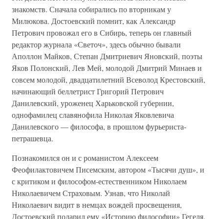
знакомств. Сначала собирались по вторникам у
Милюкова. Достоевский помнит, как Александр
Петрович провожал его в Сибирь, теперь он главный
редактор журнала «Светоч», здесь обычно бывали
Аполлон Майков, Степан Дмитриевич Яновский, поэты
Яков Полонский, Лев Мей, молодой Дмитрий Минаев и
совсем молодой, двадцатилетний Всеволод Крестовский,
начинающий беллетрист Григорий Петрович
Данилевский, уроженец Харьковской губернии,
однофамилец славянофила Николая Яковлевича
Данилевского — философа, в прошлом фурьериста-
петрашевца.
Познакомился он и с романистом Алексеем
Феофилактовичем Писемским, автором «Тысячи душ», и
с критиком и философом-естественником Николаем
Николаевичем Страховым. Узнав, что Николай
Николаевич видит в немцах вождей просвещения,
Достоевский подарил ему «Историю философии» Гегеля,