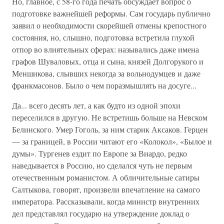
Но, главное, с 58-го года печать обсуждает вопрос о
подготовке важнейшей реформы. Сам государь публично
заявил о необходимости скорейшей отмены крепостного
состояния, но, слышно, подготовка встретила глухой
отпор во влиятельных сферах: назывались даже имена
графов Шуваловых, отца и сына, князей Долгорукого и
Меншикова, слывших некогда за вольнодумцев и даже
франкмасонов. Было о чем поразмышлять на досуге...
Да... всего десять лет, а как будто из одной эпохи
переселился в другую. Не встретишь больше на Невском
Белинского. Умер Гоголь, за ним старик Аксаков. Герцен
— за границей, в России читают его «Колокол», «Былое и
думы». Тургенев ездит по Европе за Виардо, редко
наведывается в Россию, но сделался чуть не первым
отечественным романистом. А обличительные сатиры
Салтыкова, говорят, произвели впечатление на самого
императора. Рассказывали, когда министр внутренних
дел представлял государю на утверждение доклад о