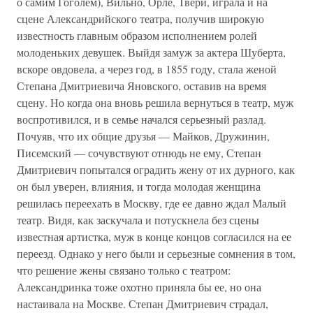
о самим Гоголем), Вильно, Орле, Твери, играла и на
сцене Александрийского театра, получив широкую
известность главным образом исполнением ролей
молоденьких девушек. Выйдя замуж за актера Шуберта,
вскоре овдовела, а через год, в 1855 году, стала женой
Степана Дмитриевича Яновского, оставив на время
сцену. Но когда она вновь решила вернуться в театр, муж
воспротивился, и в семье начался серьезный разлад.
Почуяв, что их общие друзья — Майков, Дружинин,
Писемский — сочувствуют отнюдь не ему, Степан
Дмитриевич попытался оградить жену от их дурного, как
он был уверен, влияния, и тогда молодая женщина
решилась переехать в Москву, где ее давно ждал Малый
театр. Видя, как заскучала и потускнела без сцены
известная артистка, муж в конце концов согласился на ее
переезд. Однако у него были и серьезные сомнения в том,
что решение жены связано только с театром:
Александринка тоже охотно приняла бы ее, но она
настаивала на Москве. Степан Дмитриевич страдал,