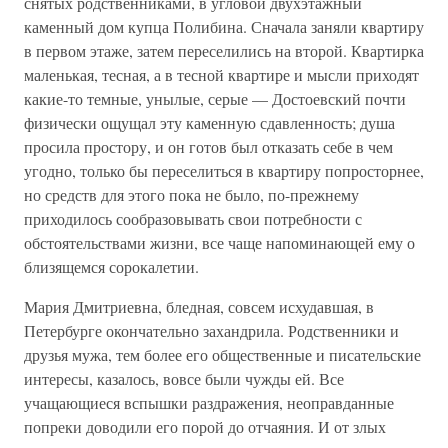
снятых родственниками, в угловой двухэтажный
каменный дом купца Полибина. Сначала заняли квартиру
в первом этаже, затем переселились на второй. Квартирка
маленькая, тесная, а в тесной квартире и мысли приходят
какие-то темные, унылые, серые — Достоевский почти
физически ощущал эту каменную сдавленность; душа
просила простору, и он готов был отказать себе в чем
угодно, только бы переселиться в квартиру попросторнее,
но средств для этого пока не было, по-прежнему
приходилось сообразовывать свои потребности с
обстоятельствами жизни, все чаще напоминающей ему о
близящемся сорокалетии.
Мария Дмитриевна, бледная, совсем исхудавшая, в
Петербурге окончательно захандрила. Родственники и
друзья мужа, тем более его общественные и писательские
интересы, казалось, вовсе были чужды ей. Все
учащающиеся вспышки раздражения, неоправданные
попреки доводили его порой до отчаяния. И от злых