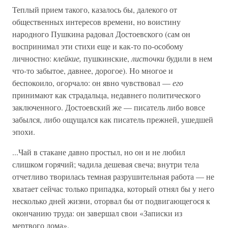
Теплый прием такого, казалось бы, далекого от
общественных интересов времени, но воистину
народного Пушкина радовал Достоевского (сам он
воспринимал эти стихи еще и как-то по-особому
личностно:
клейкие,
пушкинские,
листочки
будили в нем
что-то забытое, давнее, дорогое). Но многое и
беспокоило, огорчало: он явно чувствовал —
его
принимают как страдальца, недавнего политического
заключенного. Достоевский же — писатель либо вовсе
забылся, либо ощущался как писатель прежней, ушедшей
эпохи.
...Чай в стакане давно простыл, но он и не любил
слишком горячий; чадила дешевая свеча; внутри тела
отчетливо творилась темная разрушительная работа — не
хватает сейчас только припадка, который отнял бы у него
несколько дней жизни, оторвал бы от подвигающегося к
окончанию труда: он завершал свои «Записки из
мертвого дома».