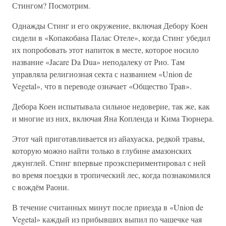
Стингом? Посмотрим.
Однажды Стинг и его окружение, включая Дебору Коен
сидели в «Копакобана Палас Отеле», когда Стинг убедил
их попробовать этот напиток в месте, которое носило
название «Jacare Da Dua» неподалеку от Рио. Там
управляла религиозная секта с названием «Union de
Vegetal», что в переводе означает «Общество Трав».
Дебора Коен испытывала сильное недоверие, так же, как
и многие из них, включая Яна Копленда и Кима Тюрнера.
Этот чай приготавливается из айахуаска, редкой травы,
которую можно найти только в глубине амазонских
джунглей. Стинг впервые проэкспериментировал с ней
во время поездки в тропический лес, когда познакомился
с вождём Раони.
В течение считанных минут после приезда в «Union de
Vegetal» каждый из прибывших выпил по чашечке чая