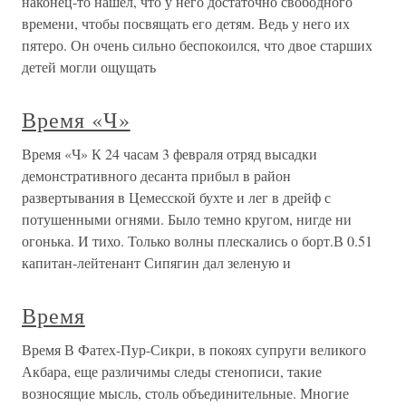
наконец-то нашел, что у него достаточно свободного
времени, чтобы посвящать его детям. Ведь у него их
пятеро. Он очень сильно беспокоился, что двое старших
детей могли ощущать
Время «Ч»
Время «Ч» К 24 часам 3 февраля отряд высадки
демонстративного десанта прибыл в район
развертывания в Цемесской бухте и лег в дрейф с
потушенными огнями. Было темно кругом, нигде ни
огонька. И тихо. Только волны плескались о борт.В 0.51
капитан-лейтенант Сипягин дал зеленую и
Время
Время В Фатех-Пур-Сикри, в покоях супруги великого
Акбара, еще различимы следы стенописи, такие
возносящие мысль, столь объединительные. Многие