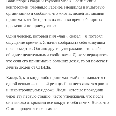
Banisteriopsis kaapis и Psyhotria viridis. Бразильский
конгрессмен Фернандо Габейра внедрился в культовую
организацию и сообщил, что многих людей заставляли
принимать «чай» против их воли во время обширных
церемоний по приему «чая».
Один человек, который пил «чай», сказал: «Я потерял
ощущение времени. Я начал воображать себя живущим
после смерти». Однако другие утверждали, что «чай»
обладает целительными свойствами. Даже утверждалось,
что если его принимать в больших дозах, то он помогает
лечить людей от СПИДа.
Каждый, кто когда-либо принимал «чай», соглашается с
одной вещью — первой реакцией на него является рвота
и неконтролируемая дрожь. Люди, которые проходили
через эту первую стадию, часто утверждали, что после
они заново открывали все вокруг и себя самих. Ясно, что
Стинг проделал то же самое.