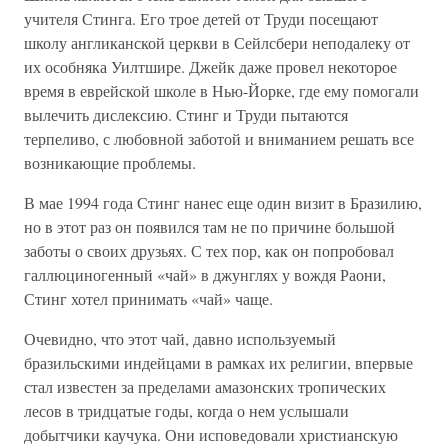
учителя Стинга. Его трое детей от Труди посещают
школу англиканской церкви в Сейлсбери неподалеку от
их особняка Уилтшире. Джейк даже провел некоторое
время в еврейской школе в Нью-Йорке, где ему помогали
вылечить дислексию. Стинг и Труди пытаются
терпеливо, с любовной заботой и вниманием решать все
возникающие проблемы.
В мае 1994 года Стинг нанес еще один визит в Бразилию,
но в этот раз он появился там не по причине большой
заботы о своих друзьях. С тех пор, как он попробовал
галлюциногенный «чай» в джунглях у вождя Раони,
Стинг хотел принимать «чай» чаще.
Очевидно, что этот чай, давно используемый
бразильскими индейцами в рамках их религии, впервые
стал известен за пределами амазонских тропических
лесов в тридцатые годы, когда о нем услышали
добытчики каучука. Они исповедовали христианскую