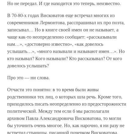
Но не передал. И где находится это теперь, неизвестно.
В 70-80-х годах Висковатов еще встречал многих из
современников Лермонтова, расспрашивал их про поэта,
записывал… Но в книге своей имен он не называет, а
чаще как-то неопределенно сообщает: «рассказывали
нам…», «достоверно известно», «как довелось
услышать…», «много называли и называют имен…». Но
кто называл? Кого называли? Кто рассказывал? От кого
довелось услышать?
Про это — ни слова.
Отчасти это понятно: в то время были живы
родственники тех лиц, о которых шла речь. Кроме того,
приходилось писать неопределенно из предосторожности
политической. Между тем если б мы располагали
архивом Павла Александровича Висковатова, то могли
бы уточнить очень многое. Но, как нарочно, я ни разу не
встретил страницы, писанной почерком Висковатова,