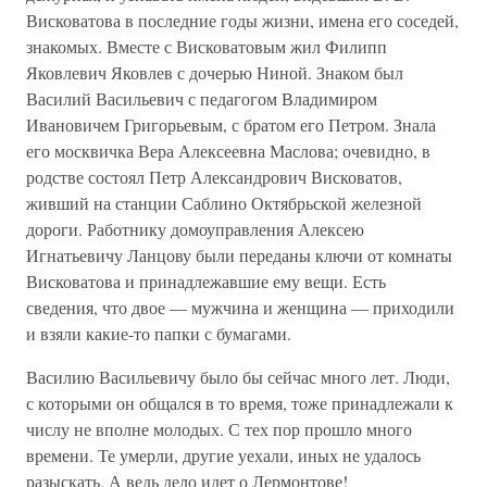
Висковатова в последние годы жизни, имена его соседей,
знакомых. Вместе с Висковатовым жил Филипп
Яковлевич Яковлев с дочерью Ниной. Знаком был
Василий Васильевич с педагогом Владимиром
Ивановичем Григорьевым, с братом его Петром. Знала
его москвичка Вера Алексеевна Маслова; очевидно, в
родстве состоял Петр Александрович Висковатов,
живший на станции Саблино Октябрьской железной
дороги. Работнику домоуправления Алексею
Игнатьевичу Ланцову были переданы ключи от комнаты
Висковатова и принадлежавшие ему вещи. Есть
сведения, что двое — мужчина и женщина — приходили
и взяли какие-то папки с бумагами.
Василию Васильевичу было бы сейчас много лет. Люди,
с которыми он общался в то время, тоже принадлежали к
числу не вполне молодых. С тех пор прошло много
времени. Те умерли, другие уехали, иных не удалось
разыскать. А ведь дело идет о Лермонтове!