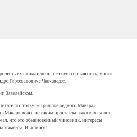
рочесть их внимательно, не спеша и выяснить, много
ндре Гарсевановиче Чавчавадзе.
ии Завелейском.
 читателя с толку. «Прошлое бедного Макара»
 «Макар» вовсе не таким простаком, каким он хочет
умал, что это обыкновенный чиновник, интересы
партамента. И ошибся!