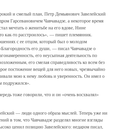
широкий и смелый план, Петр Демьянович Завелейский
ром Гарсевановичем Чавчавадзе, а некоторое время
тал мечтать о женитьбе на его вдове, Нине
то как-то расстроилось», — пишет племянник.
ношениях с ее отцом, который был о молодом
«Благородность его души, — писал Чавчавадзе о
лагонамеренность, его неусыпная деятельность по
озложенным, его смелая справедливость ко всем без
орое постижение вещей для него новых, чрезвычайно
иливали мою к нему любовь и уверенность. Он имел о
м подружился».
очередь тоже говорили, что и он «очень восхвалял»
лейский — люди одного образа мыслей. Теперь уже ни
ений в том, что Чавчавадзе разделял многие взгляды
 высоко ценил позицию Завелейского: недаром писал,