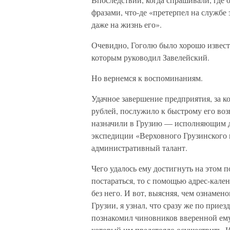
фразами, что-де «претерпел на службе
даже на жизнь его».
Очевидно, Гоголю было хорошо извест
которым руководил Завелейский.
Но вернемся к воспоминаниям.
Удачное завершение предприятия, за к
рублей, послужило к быстрому его во
назначили в Грузию — исполняющим д
экспедиции «Верховного Грузинского п
административный талант.
Чего удалось ему достигнуть на этом 
постараться, то с помощью адрес-кале
без него. И вот, выясняя, чем ознаме
Грузии, я узнал, что сразу же по прие
познакомил чиновников вверенной ему
который им предстояло осуществить. 