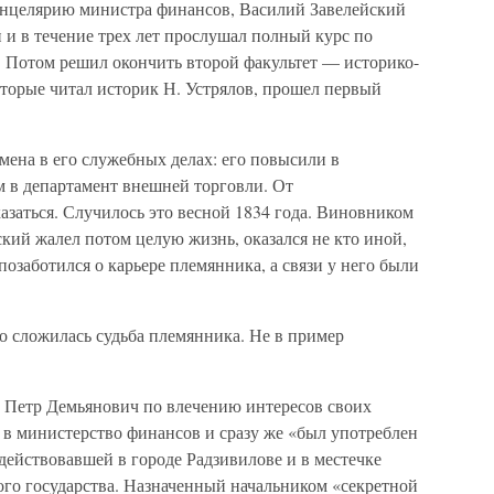
канцелярию министра финансов, Василий Завелейский
 и в течение трех лет прослушал полный курс по
 Потом решил окончить второй факультет — историко-
оторые читал историк Н. Устрялов, прошел первый
мена в его служебных делах: его повысили в
м в департамент внешней торговли. От
заться. Случилось это весной 1834 года. Виновником
кий жалел потом целую жизнь, оказался не кто иной,
позаботился о карьере племянника, а связи у него были
о сложилась судьба племянника. Не в пример
 Петр Демьянович по влечению интересов своих
 в министерство финансов и сразу же «был употреблен
действовавшей в городе Радзивилове и в местечке
ого государства. Назначенный начальником «секретной