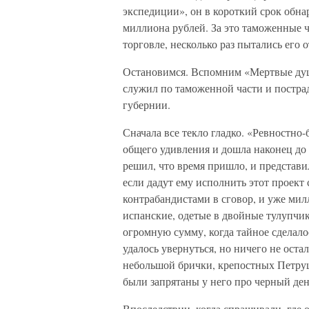
экспедиции», он в короткий срок обна
миллиона рублей. За это таможенные 
торговле, несколько раз пытались его
Остановимся. Вспомним «Мертвые душ
служил по таможенной части и пострад
губернии.
Сначала все текло гладко. «Ревностно
общего удивления и дошла наконец до
решил, что время пришло, и представи
если дадут ему исполнить этот проект 
контрабандистами в сговор, и уже мил
испанские, одетые в двойные тулупчик
огромную сумму, когда тайное сделалос
удалось увернуться, но ничего не ост
небольшой брички, крепостных Петруш
были запрятаны у него про черный ден
Впоследствии, когда спрашивали, где