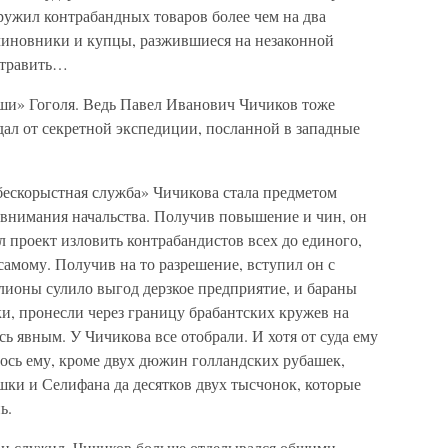
ружил контрабандных товаров более чем на два
чиновники и купцы, разжившиеся на незаконной
 отравить…
и» Гоголя. Ведь Павел Иванович Чичиков тоже
ал от секретной экспедиции, посланной в западные
-бескорыстная служба» Чичикова стала предметом
 внимания начальства. Получив повышение и чин, он
л проект изловить контрабандистов всех до единого,
самому. Получив на то разрешение, вступил он с
лионы сулило выгод дерзкое предприятие, и бараны
и, пронесли через границу брабантских кружев на
ь явным. У Чичикова все отобрали. И хотя от суда ему
алось ему, кроме двух дюжин голландских рубашек,
ки и Селифана да десятков двух тысчонок, которые
ь.
 он служил, Чичиков больше отделывался общими