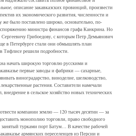
льное,
описание закавказских провинций, произвести
пектив их экономического развития, численности и
зу же было поставлено широко, основательно, по-
распоряжению министра финансов графа Канкрина. Но
 Сергеевичу Грибоедову, с которым Петр Демьянович
 Еще в Петербурге стали они обмышлять план
 в Тифлисе решили подробности.
жна начать широкую торговлю русскими и
акавказье первые заводы и фабрики — сахарные,
звивать виноградарство, виноделие, шелководство,
и лекарственные растения. Составители намечали
, внедрение в сельское хозяйство новых технических
 отвести компании землю — 120 тысяч десятин — за
оставить монополию торговли, право свободного
и занятый турками порт Батум… В качестве рабочей
Закавказье армянских переселенцев из Персии и