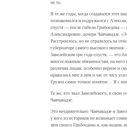
не то.
В те же годы, когда создавался этот 
познакомился и подружился с Александ
спустя — после гибели Грибоедова — с
Александровне, дочери Чавчавадзе. «Э
Расстроилось, но не отразилось на от
губернаторе самого высокого мнения. 
Завелейском три года спустя, — его б
многосложным обязанностям, на него в
различия лицам, особенно верное и ск
нравились мне в нем и час от часу ус
Грузии самое точное понятие… Я с ни
Те же, кто знал Завелейского, в свою 
Чавчавадзе.
Это неудивительно: Чавчавадзе и Заве
у кого из историков не возникает сомн
зятя своего Грибоедова и, как видим,