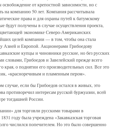
ы освобождение от крепостной зависимости, но с
тать на компанию 50 лет. Компания рассчитывала
тические права и для охраны путей к батумскому
ые будут получены в случае осуществления проекта,
роцветающей экономике Северо-Американских
йших целей компании — в том, чтобы она стала
ду Азией и Европой. Акционерами Грибоедову
авказские купцы и чиновники русские, но без русских
ми словами, Грибоедов и Завелейский прежде всего
о края, о поднятии его производительных сил. Все это
ник, «красноречивым и пламенным пером».
ом случае, если бы Грибоедов остался в живых, это
ова противоречил интересам русской буржуазии, всей
уре тогдашней России.
пании» для торговли русскими товарами в
 1831 году была учреждена «Закавказская торговая
долго числился попечителем. Но это было совершенно