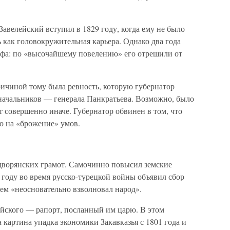
Завелейский вступил в 1829 году, когда ему не было
ь как головокружительная карьера. Однако два года
рофа: по «высочайшему повелению» его отрешили от
ричиной тому была ревность, которую губернатор
 начальников — генерала Панкратьева. Возможно, было
т совершенно иначе. Губернатор обвинен в том, что
о на «брожение» умов.
дворянских грамот. Самочинно повысил земские
 году во время русско-турецкой войны объявил сбор
ем «неосновательно взволновал народ».
ейского — рапорт, посланный им царю. В этом
 картина упадка экономики Закавказья с 1801 года и