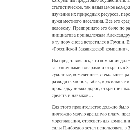
статистическое, так называемое
камера
изучение их природных ресурсов, перс
нужд местного населения. Все это сра
деловому. Предпринято это было по 
инициатива принадлежала Александру
в ту пору снова встретился в Грузии.
«Российской Закавказской компании»,
Им представлялось, что компания дол
заграничными товарами и открыть в З
суконные, кожевенные, стекольные, ра
разводить хлопок, табак, красильные 
прокладку новых дорог, открытие школ
средств и навыков…
Для этого правительство должно было
ничтожно малую арендную плату, пред
мореплавания, отвоевать для компани
силы Грибоедов хотел использовать в 