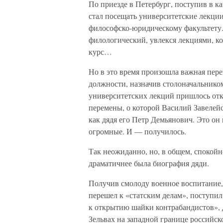
По приезде в Петербург, поступив в 
стал посещать университетские лекции
философско-юридическому факультету.
филологический, увлекся лекциями, к
курс…
Но в это время произошла важная пере
должности, назначив столоначальнико
университетских лекций пришлось отка
перемены, о которой Василий Завелейс
как дядя его Петр Демьянович. Это он 
огромные. И — получилось.
Так неожиданно, но, в общем, спокойн
драматичнее была биография дяди.
Получив смолоду военное воспитание,
перешел к «статским делам», поступил
к открытию шайки контрабандистов», 
Зельвах на западной границе российск