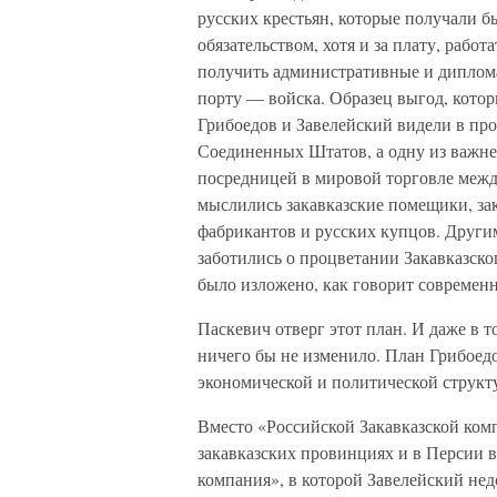
русских крестьян, которые получали б
обязательством, хотя и за плату, рабо
получить административные и диплома
порту — войска. Образец выгод, котор
Грибоедов и Завелейский видели в п
Соединенных Штатов, а одну из важне
посредницей в мировой торговле меж
мыслились закавказские помещики, зак
фабрикантов и русских купцов. Други
заботились о процветании Закавказског
было изложено, как говорит современ
Паскевич отверг этот план. И даже в т
ничего бы не изменило. План Грибоед
экономической и политической структ
Вместо «Российской Закавказской ком
закавказских провинциях и в Персии в
компания», в которой Завелейский не