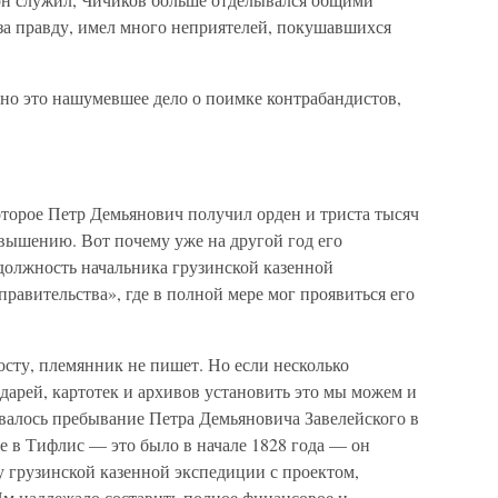
 за правду, имел много неприятелей, покушавшихся
но это нашумевшее дело о поимке контрабандистов,
оторое Петр Демьянович получил орден и триста тысяч
звышению. Вот почему уже на другой год его
олжность начальника грузинской казенной
равительства», где в полной мере мог проявиться его
посту, племянник не пишет. Но если несколько
ндарей, картотек и архивов установить это мы можем и
новалось пребывание Петра Демьяновича Завелейского в
зде в Тифлис — это было в начале 1828 года — он
 грузинской казенной экспедиции с проектом,
Им надлежало составить полное финансовое и