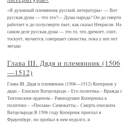
«Я духовный племянник русской литературы» — Вот
русская душа — что это?— Душа народа? Он до смерти
работает и до полусмерти пьет, как сказал Некрасов. На
самом деле русская душа — это то, что дремлет, спит,
тоскует, мучается, совершает свинства, пока у нее нет
звезды
Глава III. Дядя и племянник (1506
—1512)
Глава III. Дядя и племянник (1506—1512) Коперник у
дяди.– Епископ Ватцельроде.– Его политика.– Вражда с
Тевтонским орденом.– Равнодушие Коперника к
политике.– «Письма» Симокатты.– Смерть епископа
Ватцельроде.В 1506 году Коперник приехал в
Фрауенбург, но пробыл в нем недолго, и