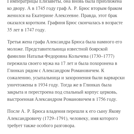
I императрицы Елизаветы, она вновь была приближена
ко двору. А в 1745 году граф А. Р. Брюс вторым браком
женился на Екатерине Алексеевне. Правда, этот брак
оказался коротким. Графиня Брюс скончалась в возрасте
35 лет в 1747 году.
Третья жена графа Александра Брюса была намного его
моложе. Представительница известной боярской
фамилии Наталья Федоровна Колычева (1730–1777)
пережила своего мужа на 17 лет и была похоронена в
Глинках рядом с Александром Романовичем. К
сожалению, усыпальница и захоронения были варварски
уничтожены в 1934 году. Тогда же в Глинках была
закрыта и перестроена под спальный корпус церковь,
выстроенная Александром Романовичем в 1756 году.
После А. Р. Брюса владения перешли к его сыну Якову
Александровичу (1729–1791), человеку, имя которого
требует также особого разговора.