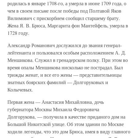
родилась в январе 1708-го, а умерла в июне 1709 года, о
чем в своем письме после победы под Полтавой Яков
Вилимович с прискорбием сообщил старшему брату.
Жена Я. В. Брюса, Маргарита фон Мантейфель, умерла в
1728 году.
Александр Романович дослужился до звания генерал-
лейтенанта и пользовался особым расположением А. Д.
Меншикова. Служил в гренадерском полку. При этом во
время опалы Меншикова нисколько не пострадал. Был
трижды женат, и все его жены — представительницы
знатных боярских фамилий — Долгоруковых и
Колычевых.
Первая жена — Анастасия Михайловна, дочь
губернатора Москвы Михаила Федоровича
Долгорукова, — получила в качестве приданого дом на
Большой Никитской улице. Об этом здании по Москве
ходили легенды, что это дом Брюса, имея в виду главного