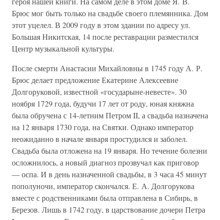
героя нашей книги. На самом деле в этом доме Я. В.
Брюс мог быть только на свадьбе своего племянника. Дом
этот уцелел. В 2009 году в этом здании по адресу ул.
Большая Никитская, 14 после реставрации разместился
Центр музыкальной культуры.
После смерти Анастасии Михайловны в 1745 году А. Р.
Брюс делает предложение Екатерине Алексеевне
Долгоруковой, известной «государыне-невесте». 30
ноября 1729 года, будучи 17 лет от роду, юная княжна
была обручена с 14-летним Петром II, а свадьба назначена
на 12 января 1730 года, на Святки. Однако император
неожиданно в начале января простудился и заболел.
Свадьба была отложена на 19 января. Но течение болезни
осложнилось, а новый диагноз прозвучал как приговор
— оспа. И в день назначенной свадьбы, в 3 часа 45 минут
пополуночи, император скончался. Е. А. Долгорукова
вместе с родственниками была отправлена в Сибирь, в
Березов. Лишь в 1742 году, в царствование дочери Петра