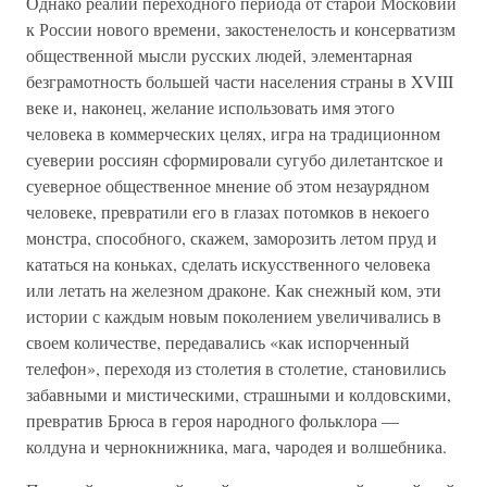
Однако реалии переходного периода от старой Московии
к России нового времени, закостенелость и консерватизм
общественной мысли русских людей, элементарная
безграмотность большей части населения страны в XVIII
веке и, наконец, желание использовать имя этого
человека в коммерческих целях, игра на традиционном
суеверии россиян сформировали сугубо дилетантское и
суеверное общественное мнение об этом незаурядном
человеке, превратили его в глазах потомков в некоего
монстра, способного, скажем, заморозить летом пруд и
кататься на коньках, сделать искусственного человека
или летать на железном драконе. Как снежный ком, эти
истории с каждым новым поколением увеличивались в
своем количестве, передавались «как испорченный
телефон», переходя из столетия в столетие, становились
забавными и мистическими, страшными и колдовскими,
превратив Брюса в героя народного фольклора —
колдуна и чернокнижника, мага, чародея и волшебника.