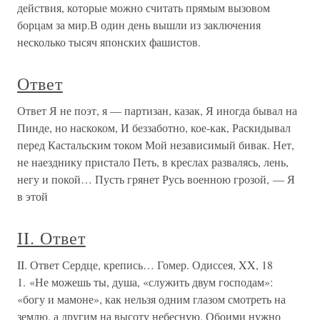
действия, которые можно считать прямым вызовом
борцам за мир.В один день вышли из заключения
несколько тысяч японских фашистов.
Ответ
Ответ Я не поэт, я — партизан, казак, Я иногда бывал на
Пинде, но наскоком, И беззаботно, кое-как, Раскидывал
перед Кастальским током Мой независимый бивак. Нет,
не наезднику пристало Петь, в креслах развалясь, лень,
негу и покой… Пусть грянет Русь военною грозой, — Я
в этой
II. Ответ
II. Ответ Сердце, крепись… Гомер. Одиссея, XX, 18
1. «Не можешь ты, душа, «служить двум господам»:
«богу и мамоне», как нельзя одним глазом смотреть на
землю, а другим на высоту небесную. Обоими нужно