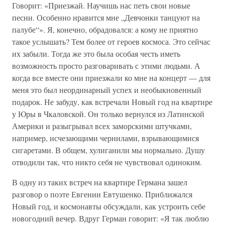
Говорит: «Приезжай. Научишь нас петь свои новые
песни. Особенно нравится мне „Девчонки танцуют на
палубе“». Я, конечно, обрадовался: а кому не приятно
такое услышать? Тем более от героев космоса. Это сейчас
их забыли. Тогда же это была особая честь иметь
возможность просто разговаривать с этими людьми. А
когда все вместе они приезжали ко мне на концерт — для
меня это был неординарный успех и необыкновенный
подарок. Не забуду, как встречали Новый год на квартире
у Юры в Чкаловской. Он только вернулся из Латинской
Америки и разыгрывал всех заморскими штучками,
например, исчезающими чернилами, взрывающимися
сигаретами. В общем, хулиганили мы нормально. Душу
отводили так, что никто себя не чувствовал одиноким.
В одну из таких встреч на квартире Германа зашел
разговор о поэте Евгении Евтушенко. Приближался
Новый год, и космонавты обсуждали, как устроить себе
новогодний вечер. Вдруг Герман говорит: «Я так люблю