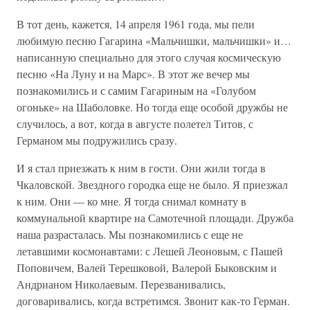
В тот день, кажется, 14 апреля 1961 года, мы пели
любимую песню Гагарина «Мальчишки, мальчишки» и…
написанную специально для этого случая космическую
песню «На Луну и на Марс». В этот же вечер мы
познакомились и с самим Гагариным на «Голубом
огоньке» на Шаболовке. Но тогда еще особой дружбы не
случилось, а вот, когда в августе полетел Титов, с
Германом мы подружились сразу.
И я стал приезжать к ним в гости. Они жили тогда в
Чкаловской. Звездного городка еще не было. Я приезжал
к ним. Они — ко мне. Я тогда снимал комнату в
коммунальной квартире на Самотечной площади. Дружба
наша разрасталась. Мы познакомились с еще не
летавшими космонавтами: с Лешей Леоновым, с Пашей
Поповичем, Валей Терешковой, Валерой Быковским и
Андрианом Николаевым. Перезванивались,
договаривались, когда встретимся. Звонит как-то Герман.