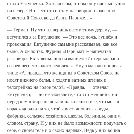
стихи Евтушенко. Хотелось бы, чтобы он у нас выступил
на вечере. Но… что-то он там наговорил плохое про
Советский Союз, когда был в Париже…»
— Герман! Ну что ты веришь всему этому дерьму, —
вступился я за Евтушенко. — Это все ложь, гундёж и
провокация. Евтушенко сам мне рассказывал, как все
было. А было так. Журнал «Пари-матч» напечатал
разговор с Евтушенко под названием «Интервью рано
созревшего молодого человека». Ему задавали вопросы
типа: «А, правда, что женщины в Советском Союзе не
носят нижнего белья, а ходят в ватных штанах и
телогрейках на голое тело?» «Правда, — отвечал
Евтушенко, — но не забывайте, что эти женщины ни
перед кем в мире не встали на колени и все, что могли,
израсходовали на то, чтобы восстановить заводы,
фабрики, сельское хозяйство, школы, больницы, одним
словом, страну. И у них не было возможности подумать о
себе, о своем теле и о своих нарядах. Ведь у них война