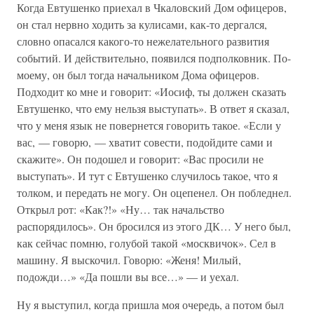
Когда Евтушенко приехал в Чкаловский Дом офицеров,
он стал нервно ходить за кулисами, как-то дергался,
словно опасался какого-то нежелательного развития
событий. И действительно, появился подполковник. По-
моему, он был тогда начальником Дома офицеров.
Подходит ко мне и говорит: «Иосиф, ты должен сказать
Евтушенко, что ему нельзя выступать». В ответ я сказал,
что у меня язык не повернется говорить такое. «Если у
вас, — говорю, — хватит совести, подойдите сами и
скажите». Он подошел и говорит: «Вас просили не
выступать». И тут с Евтушенко случилось такое, что я
толком, и передать не могу. Он оцепенел. Он побледнел.
Открыл рот: «Как?!» «Ну… так начальство
распорядилось». Он бросился из этого ДК… У него был,
как сейчас помню, голубой такой «москвичок». Сел в
машину. Я выскочил. Говорю: «Женя! Милый,
подожди…» «Да пошли вы все…» — и уехал.
Ну я выступил, когда пришла моя очередь, а потом был