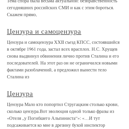
Тема спора была весьма актуальной: безнравственность
сегодняшних российских СМИ и как с этим бороться.
Скажем прямо,
Цензура и самоцензура
Цензура и самоцензура XXII съезд КПСС, состоявшийся
в октябре 1961 года, застал всех врасплох. Н.С. Хрущев
снова выдвинул обвинения лично против Сталина и его
последователей. На этот раз он не ограничился новыми
фактами разоблачений, а предложил вынести тело
Сталина из
Цензура
Цензура Мало кто попортил Стругацким столько крови,
сколько цензура.Вот эволюция одной только фразы из
«Отеля „у Погибшего Альпиниста“»: «…И тут
подсаживается ко мне в дрезину бухой инспектор