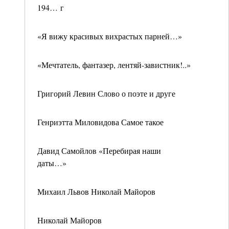
194… г
«Я вижу красивых вихрастых парней…»
«Мечтатель, фантазер, лентяй-завистник!..»
Григорий Левин Слово о поэте и друге
Генриэтта Миловидова Самое такое
Давид Самойлов «Перебирая наши
даты…»
Михаил Львов Николай Майоров
Николай Майоров