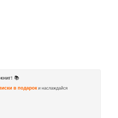
книг! 📚
писки в подарок
и наслаждайся