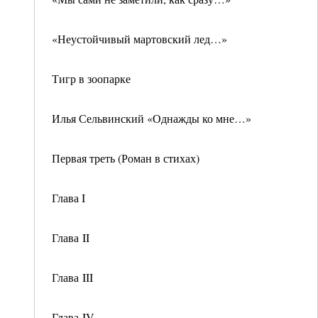
«Неустойчивый мартовский лед…»
Тигр в зоопарке
Илья Сельвинский «Однажды ко мне…»
Первая треть (Роман в стихах)
Глава I
Глава II
Глава III
Глава IV