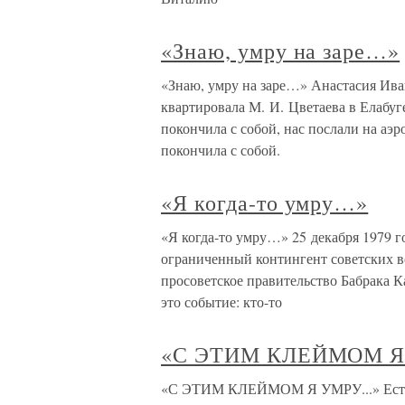
«Знаю, умру на заре…»
«Знаю, умру на заре…» Анастасия Ива
квартировала М. И. Цветаева в Елабуге:
покончила с собой, нас послали на аэро
покончила с собой.
«Я когда-то умру…»
«Я когда-то умру…» 25 декабря 1979 г
ограниченный контингент советских в
просоветское правительство Бабрака К
это событие: кто-то
«С ЭТИМ КЛЕЙМОМ Я 
«С ЭТИМ КЛЕЙМОМ Я УМРУ...» Естест