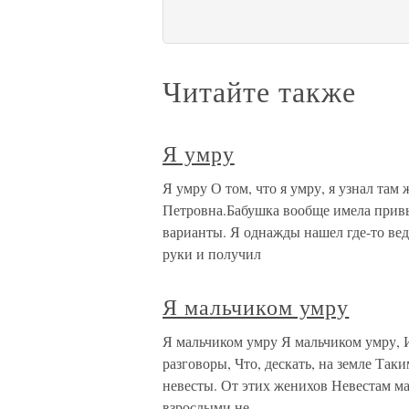
Читайте также
Я умру
Я умру О том, что я умру, я узнал там
Петровна.Бабушка вообще имела прив
варианты. Я однажды нашел где-то ведр
руки и получил
Я мальчиком умру
Я мальчиком умру Я мальчиком умру, И
разговоры, Что, дескать, на земле Так
невесты. От этих женихов Невестам ма
взрослыми не