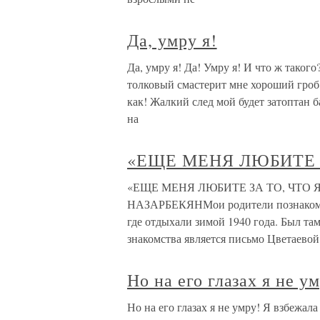
Да, умру я!
Да, умру я! Да! Умру я! И что ж таког
толковый смастерит мне хороший гроб
как! Жалкий след мой будет затоптан 
на
«ЕЩЕ МЕНЯ ЛЮБИТЕ З
«ЕЩЕ МЕНЯ ЛЮБИТЕ ЗА ТО, ЧТО 
НАЗАРБЕКЯНМои родители познакомил
где отдыхали зимой 1940 года. Был т
знакомства является письмо Цветаевой
Но на его глазах я не у
Но на его глазах я не умру! Я взбежал