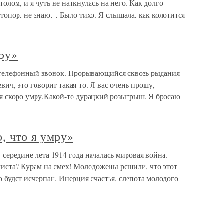
толом, и я чуть не наткнулась на него. Как долго
х топор, не знаю… Было тихо. Я слышала, как колотится
ру»
 телефонный звонок. Прорывающийся сквозь рыдания
ич, это говорит такая-то. Я вас очень прошу,
 я скоро умру.Какой-то дурацкий розыгрыш. Я бросаю
, что я умру»
В середине лета 1914 года началась мировая война.
миста? Курам на смех! Молодожены решили, что этот
будет исчерпан. Инерция счастья, слепота молодого