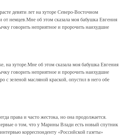
озрасте девяти лет на хуторе Северо-Восточном
и от немцев.Мне об этом сказала моя бабушка Евгения
ычку говорить неприятное и пророчить наихудшие
 же, на хуторе.Мне об этом сказала моя бабушка Евгения
ычку говорить неприятное и пророчить наихудшие
о с зеленой масляной краской, опустил в него обе
гда права и часто жестока, но она продолжается.
ервые о том, что у Марины Влади есть новый спутник
з интервью корреспонденту «Российской газеты»