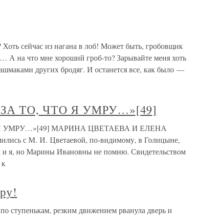
о? Хоть сейчас из нагана в лоб! Может быть, гробовщик
… А на что мне хороший гроб-то? Зарывайте меня хоть
башмаками других бродяг. И останется все, как было —
А ТО, ЧТО Я УМРУ…»[49]
Я УМРУ…»[49] МАРИНА ЦВЕТАЕВА И ЕЛЕНА
ись с М. И. Цветаевой, по-видимому, в Голицыне,
ам и я, но Марины Ивановны не помню. Свидетельством
 к
мру!
а по ступенькам, резким движением рванула дверь и