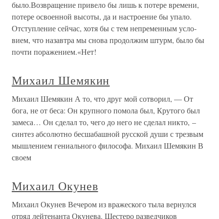
было.Возвращение привело бы лишь к потере времени,
потере освоенной высоты, да и настроение бы упало.
Отступление сейчас, хотя бы с тем непременным усло­
вием, что назавтра мы снова продолжим штурм, было бы
почти поражением.«Нет!
Михаил Шемякин
Михаил Шемякин А то, что друг мой сотворил, — От
бога, не от беса: Он крупного помола был, Крутого был
замеса… Он сделал то, чего до него не сделал никто, –
синтез абсолютно бесшабашной русской души с трезвым
мышлением гениального философа. Михаил Шемякин В
своем
Михаил Окунев
Михаил Окунев Вечером из вражеского тыла вернулся
отряд лейтенанта Окунева. Шестеро разведчиков