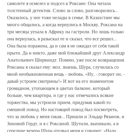
самолете я осмелел и подсел к Роксане. Она читала
толстенный детектив. Слово за слово, разговорились...
Оказалось, у нее тоже нелады в семье. В Казахстане мы
много общались, а когда вернулись в Москву, Роксана на
три месяца уехала в Африку на гастроли. Но лишь только
она вернулась, я разыскал ее и сказал, что все решил...
Она была поражена, да и сам я не ожидал от себя такой
прыти. Да и никто, даже мой ближайший друг Александр
Анатольевич Ширвиндт. Помню, уже после возвращения
Роксаны я сказал ему: мол, знаешь, Шура, случилась со
мной необыкновенная вещь - любовь. «Ну, - говорит он, -
давай устроим смотрины!» И вот на его знаменитом
громадном, утопающем в цветах балконе, который
больше, чем квартира, и где у нас отмечались всякие
торжества, мы устроили прием, придумав какой-то
смешной повод. Но настоящий повод был посмотреть,
что за любовь у меня такая... Пришли и Эльдар Рязанов, и
Зиновий Гердт, и я с Роксаной. Шутили, выпивали, а в
середине вечера Шура отозвал меня и говорит: «Надо