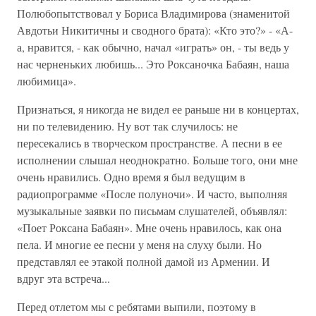
Полюбопытствовал у Бориса Владимирова (знаменитой
Авдотьи Никитичны и сводного брата): «Кто это?» - «А-
а, нравится, - как обычно, начал «играть» он, - ты ведь у
нас черненьких любишь... Это Роксаночка Бабаян, наша
любимица».
Признаться, я никогда не видел ее раньше ни в концертах,
ни по телевидению. Ну вот так случилось: не
пересекались в творческом пространстве. А песни в ее
исполнении слышал неоднократно. Больше того, они мне
очень нравились. Одно время я был ведущим в
радиопрограмме «После полуночи». И часто, выполняя
музыкальные заявки по письмам слушателей, объявлял:
«Поет Роксана Бабаян». Мне очень нравилось, как она
пела. И многие ее песни у меня на слуху были. Но
представлял ее этакой полной дамой из Армении. И
вдруг эта встреча...
Перед отлетом мы с ребятами выпили, поэтому в