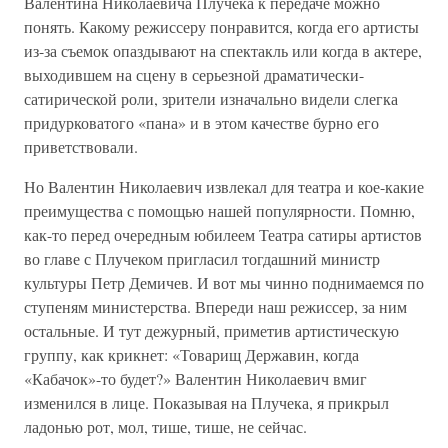
Валентина Николаевича Плучека к передаче можно
понять. Какому режиссеру понравится, когда его артисты
из-за съемок опаздывают на спектакль или когда в актере,
выходившем на сцену в серьезной драматически-
сатирической роли, зрители изначально видели слегка
придурковатого «пана» и в этом качестве бурно его
приветствовали.
Но Валентин Николаевич извлекал для театра и кое-какие
преимущества с помощью нашей популярности. Помню,
как-то перед очередным юбилеем Театра сатиры артистов
во главе с Плучеком пригласил тогдашний министр
культуры Петр Демичев. И вот мы чинно поднимаемся по
ступеням министерства. Впереди наш режиссер, за ним
остальные. И тут дежурный, приметив артистическую
группу, как крикнет: «Товарищ Державин, когда
«Кабачок»-то будет?» Валентин Николаевич вмиг
изменился в лице. Показывая на Плучека, я прикрыл
ладонью рот, мол, тише, тише, не сейчас.