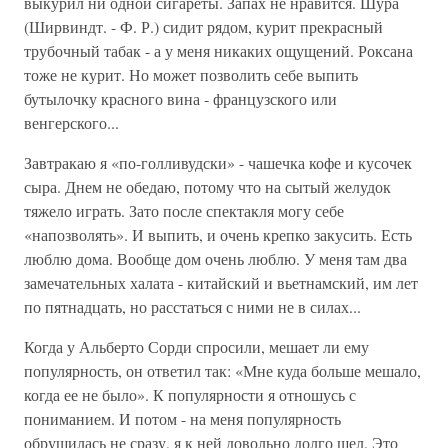
выкурил ни одной сигареты. Запах не нравится. Шура
(Ширвиндт. - Ф. Р.) сидит рядом, курит прекрасный
трубочный табак - а у меня никаких ощущений. Роксана
тоже не курит. Но может позволить себе выпить
бутылочку красного вина - французского или
венгерского...
Завтракаю я «по-голливудски» - чашечка кофе и кусочек
сыра. Днем не обедаю, потому что на сытый желудок
тяжело играть. Зато после спектакля могу себе
«напозволять». И выпить, и очень крепко закусить. Есть
люблю дома. Вообще дом очень люблю. У меня там два
замечательных халата - китайский и вьетнамский, им лет
по пятнадцать, но расстаться с ними не в силах...
Когда у Альберто Сорди спросили, мешает ли ему
популярность, он ответил так: «Мне куда больше мешало,
когда ее не было». К популярности я отношусь с
пониманием. И потом - на меня популярность
обрушилась не сразу, я к ней довольно долго шел. Это