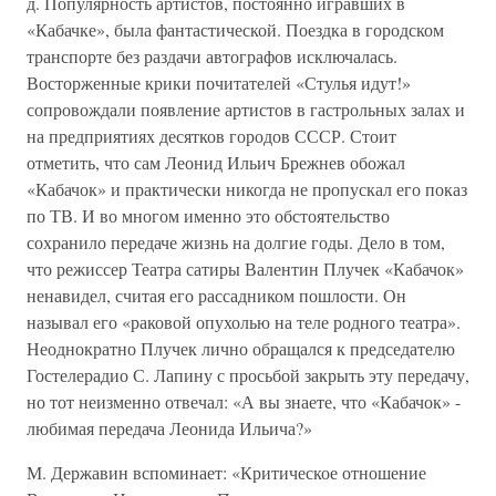
д. Популярность артистов, постоянно игравших в
«Кабачке», была фантастической. Поездка в городском
транспорте без раздачи автографов исключалась.
Восторженные крики почитателей «Стулья идут!»
сопровождали появление артистов в гастрольных залах и
на предприятиях десятков городов СССР. Стоит
отметить, что сам Леонид Ильич Брежнев обожал
«Кабачок» и практически никогда не пропускал его показ
по ТВ. И во многом именно это обстоятельство
сохранило передаче жизнь на долгие годы. Дело в том,
что режиссер Театра сатиры Валентин Плучек «Кабачок»
ненавидел, считая его рассадником пошлости. Он
называл его «раковой опухолью на теле родного театра».
Неоднократно Плучек лично обращался к председателю
Гостелерадио С. Лапину с просьбой закрыть эту передачу,
но тот неизменно отвечал: «А вы знаете, что «Кабачок» -
любимая передача Леонида Ильича?»
М. Державин вспоминает: «Критическое отношение