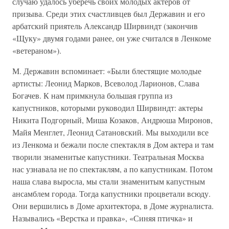
случаю удалось уберечь своих молодых актеров от
призыва. Среди этих счастливцев был Державин и его
арбатский приятель Александр Ширвиндт (закончив
«Щуку» двумя годами ранее, он уже считался в Ленкоме
«ветераном»).
М. Державин вспоминает: «Были блестящие молодые
артисты: Леонид Марков, Всеволод Ларионов, Слава
Богачев. К нам примкнула большая группа из
капустников, которыми руководил Ширвиндт: актеры
Никита Подгорный, Миша Козаков, Андрюша Миронов,
Майя Менглет, Леонид Сатановский. Мы выходили все
из Ленкома и бежали после спектакля в Дом актера и там
творили знаменитые капустники. Театральная Москва
нас узнавала не по спектаклям, а по капустникам. Потом
наша слава выросла, мы стали знаменитым капустным
ансамблем города. Тогда капустники процветали всюду.
Они вершились в Доме архитектора, в Доме журналиста.
Назывались «Верстка и правка», «Синяя птичка» и