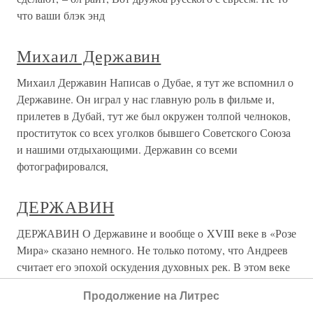
что ваши блэк энд
Михаил Державин
Михаил Державин Написав о Дубае, я тут же вспомнил о
Державине. Он играл у нас главную роль в фильме и,
прилетев в Дубай, тут же был окружен толпой челноков,
проституток со всех уголков бывшего Советского Союза
и нашими отдыхающими. Державин со всеми
фотографировался,
ДЕРЖАВИН
ДЕРЖАВИН О Державине и вообще о XVIII веке в «Розе
Мира» сказано немного. Не только потому, что Андреев
считает его эпохой оскудения духовных рек. В этом веке
он не находит большей духовной и национальной идеи,
Продолжение на Литрес
чем ломоносовская формула, провозглашавшая, что будет