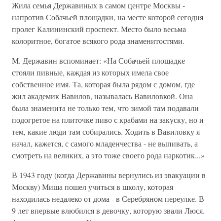
Жила семья Державиных в самом центре Москвы -
напротив Собачьей площадки, на месте которой сегодня
пролег Калининский проспект. Место было весьма
колоритное, богатое всякого рода знаменитостями.
М. Державин вспоминает: «На Собачьей площадке
стояли пивные, каждая из которых имела свое
собственное имя. Та, которая была рядом с домом, где
жил академик Вавилов, называлась Вавиловкой. Она
была знаменита не только тем, что зимой там подавали
подогретое на плиточке пиво с крабами на закуску, но и
тем, какие люди там собирались. Ходить в Вавиловку я
начал, кажется, с самого младенчества - не выпивать, а
смотреть на великих, а это тоже своего рода наркотик...»
В 1943 году (когда Державины вернулись из эвакуации в
Москву) Миша пошел учиться в школу, которая
находилась недалеко от дома - в Серебряном переулке. В
9 лет впервые влюбился в девочку, которую звали Люся.