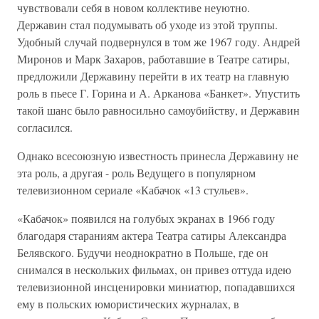
чувствовали себя в новом коллективе неуютно.
Державин стал подумывать об уходе из этой труппы.
Удобный случай подвернулся в том же 1967 году. Андрей
Миронов и Марк Захаров, работавшие в Театре сатиры,
предложили Державину перейти в их театр на главную
роль в пьесе Г. Горина и А. Арканова «Банкет». Упустить
такой шанс было равносильно самоубийству, и Державин
согласился.
Однако всесоюзную известность принесла Державину не
эта роль, а другая - роль Ведущего в популярном
телевизионном сериале «Кабачок «13 стульев».
«Кабачок» появился на голубых экранах в 1966 году
благодаря стараниям актера Театра сатиры Александра
Белявского. Будучи неоднократно в Польше, где он
снимался в нескольких фильмах, он привез оттуда идею
телевизионной инсценировки миниатюр, попадавшихся
ему в польских юмористических журналах, в