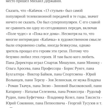
место пришел Михаил Державин.
Сказать, что «Кабачок «13 стульев» был самой
популярной телевизионной передачей в те годы, значит
ничего не сказать. Он был суперпопулярен. С его славой
не сравнить ни одну из сегодняшних передач, включая
«Поле чудес» и «Пока все дома». Несмотря на то, что
многие интермедии «Кабачка» в художественном смысле
были откровенно слабы, иногда безвкусны, однако
зритель прощал его героям эти грехи. Потому что
безумно любил этих героев. И там было кого любить.
Пана Директора играл Спартак Мишулин, пани Монику -
Ольга Аросева, пана Профессора - Борис Рунге, пана
Бухгалтера - Виктор Байков, пана Спортсмена - Юрий
Волынцев, пани Терезу - Зоя Зелинская, ее мужа Владека
- Роман Ткачук, пана Зюзю - Зиновий Высоковский, пани
Катарину - Наталья Селезнева, пана Режиссера - Рудольф
Рудин, пана Буфетчика - Владимир Козел, пана Таксиста -
Юрий Соковнин, пана Пепюсевича - Георгий Тусузов и т.