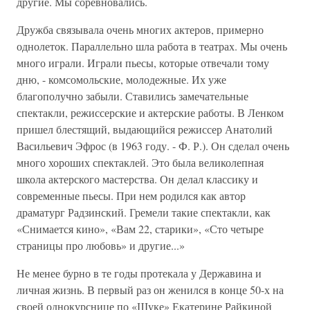
другие. Мы соревновались.
Дружба связывала очень многих актеров, примерно
однолеток. Параллельно шла работа в театрах. Мы очень
много играли. Играли пьесы, которые отвечали тому
дню, - комсомольские, молодежные. Их уже
благополучно забыли. Ставились замечательные
спектакли, режиссерские и актерские работы. В Ленком
пришел блестящий, выдающийся режиссер Анатолий
Васильевич Эфрос (в 1963 году. - Ф. Р.). Он сделал очень
много хороших спектаклей. Это была великолепная
школа актерского мастерства. Он делал классику и
современные пьесы. При нем родился как автор
драматург Радзинский. Гремели такие спектакли, как
«Снимается кино», «Вам 22, старики», «Сто четыре
страницы про любовь» и другие...»
Не менее бурно в те годы протекала у Державина и
личная жизнь. В первый раз он женился в конце 50-х на
своей однокурснице по «Щуке» Екатерине Райкиной