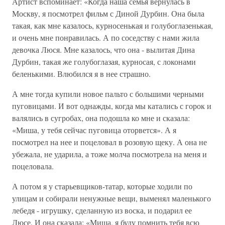
Артист вспоминает: «Когда наша семья вернулась в
Москву, я посмотрел фильм с Диной Дурбин. Она была
такая, как мне казалось, курносенькая и голубоглазенькая,
и очень мне понравилась. А по соседству с нами жила
девочка Люся. Мне казалось, что она - вылитая Дина
Дурбин, такая же голубоглазая, курносая, с локонами
беленькими. Влюбился я в нее страшно.
А мне тогда купили новое пальто с большими черными
пуговицами. И вот однажды, когда мы катались с горок и
валялись в сугробах, она подошла ко мне и сказала:
«Миша, у тебя сейчас пуговица оторвется». А я
посмотрел на нее и поцеловал в розовую щеку. А она не
убежала, не ударила, а тоже молча посмотрела на меня и
поцеловала.
А потом я у старьевщиков-татар, которые ходили по
улицам и собирали ненужные вещи, выменял маленького
лебедя - игрушку, сделанную из воска, и подарил ее
Люсе. И она сказала: «Миша, я буду помнить тебя всю