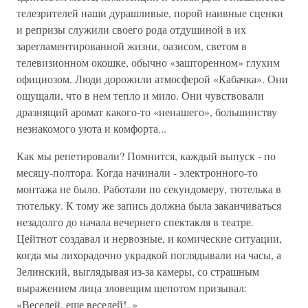
телезрителей наши дурашливые, порой наивные сценки
и репризы служили своего рода отдушиной в их
зарегламентированной жизни, оазисом, светом в
телевизионном окошке, обычно «зашторенном» глухим
официозом. Люди дорожили атмосферой «Кабачка». Они
ощущали, что в нем тепло и мило. Они чувствовали
дразнящий аромат какого-то «ненашего», большинству
незнакомого уюта и комфорта...
Как мы репетировали? Помнится, каждый выпуск - по
месяцу-полтора. Когда начинали - электронного-то
монтажа не было. Работали по секундомеру, тютелька в
тютельку. К тому же запись должна была заканчиваться
незадолго до начала вечернего спектакля в театре.
Цейтнот создавал и нервозные, и комические ситуации,
когда мы лихорадочно украдкой поглядывали на часы, а
Зелинский, выглядывая из-за камеры, со страшным
выражением лица зловещим шепотом призывал:
«Веселей, еще веселей!..»