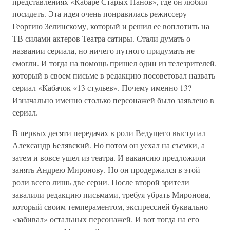
представлениях «Кабаре Старых Панов», где он любил
посидеть. Эта идея очень понравилась режиссеру
Георгию Зелинскому, который и решил ее воплотить на
ТВ силами актеров Театра сатиры. Стали думать о
названии сериала, но ничего путного придумать не
смогли. И тогда на помощь пришел один из телезрителей,
который в своем письме в редакцию посоветовал назвать
сериал «Кабачок «13 стульев». Почему именно 13?
Изначально именно столько персонажей было заявлено в
сериал.
В первых десяти передачах в роли Ведущего выступал
Александр Белявский. Но потом он уехал на съемки, а
затем и вовсе ушел из театра. И вакансию предложили
занять Андрею Миронову. Но он продержался в этой
роли всего лишь две серии. После второй зрители
завалили редакцию письмами, требуя убрать Миронова,
который своим темпераментом, экспрессией буквально
«забивал» остальных персонажей. И вот тогда на его