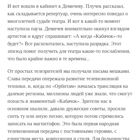
И вот вошли в кабинет к Демичеву. Плучек рассказал,
как складывается репертуар, очень интересно поведал о
многолетней судьбе театра. И вот в какой-то момент
наступила пауза. Демичев внимательно окинул взглядом
артистов и вдруг спрашивает: «А когда «Кабачок»-то
будет?» Все расхохотались, наступила разрядка. Этот
эпизод помог получить для театра какие-то послабления,
что было крайне важно в те времена...
От простых телезрителей мы получали письма мешками.
Слава передачи опережала развитие телевизионной
техники, и, когда по «Орбитам» началась трансляция на
далекие регионы, миллионы людей уже знали, что смогут
попасть в знаменитый «Кабачок». Зрители нас в
основном хвалили, давали дружеские советы, просили
спеть ту или иную песню, которую потом стремились
записать на магнитофон. Это была первая народная
телевизионная передача с постоянными героями, с
единством места, композиции и стиля. Для большинства