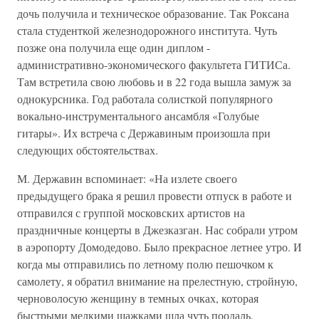
дочь получила и техническое образование. Так Роксана
стала студенткой железнодорожного института. Чуть
позже она получила еще один диплом -
административно-экономического факультета ГИТИСа.
Там встретила свою любовь и в 22 года вышла замуж за
однокурсника. Год работала солисткой популярного
вокально-инструментального ансамбля «Голубые
гитары». Их встреча с Державиным произошла при
следующих обстоятельствах.
М. Державин вспоминает: «На излете своего
предыдущего брака я решил провести отпуск в работе и
отправился с группой московских артистов на
праздничные концерты в Джезказган. Нас собрали утром
в аэропорту Домодедово. Было прекрасное летнее утро. И
когда мы отправились по летному полю пешочком к
самолету, я обратил внимание на прелестную, стройную,
черноволосую женщину в темных очках, которая
быстрыми мелкими шажками шла чуть поодаль.