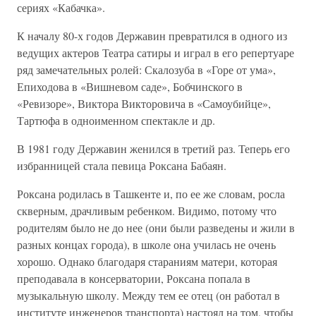
сериях «Кабачка».
К началу 80-х годов Державин превратился в одного из
ведущих актеров Театра сатиры и играл в его репертуаре
ряд замечательных ролей: Скалозуба в «Горе от ума»,
Епиходова в «Вишневом саде», Бобчинского в
«Ревизоре», Виктора Викторовича в «Самоубийце»,
Тартюфа в одноименном спектакле и др.
В 1981 году Державин женился в третий раз. Теперь его
избранницей стала певица Роксана Бабаян.
Роксана родилась в Ташкенте и, по ее же словам, росла
скверным, драчливым ребенком. Видимо, потому что
родителям было не до нее (они были разведены и жили в
разных концах города), в школе она училась не очень
хорошо. Однако благодаря стараниям матери, которая
преподавала в консерватории, Роксана попала в
музыкальную школу. Между тем ее отец (он работал в
институте инженеров транспорта) настоял на том, чтобы