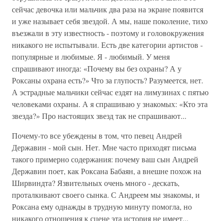
сейчас девочка или мальчик два раза на экране появится
и уже называет себя звездой. А мы, наше поколение, тихо
въезжали в эту известность - поэтому и головокружения
никакого не испытывали. Есть две категории артистов -
популярные и любимые. Я - любимый. У меня
спрашивают иногда: «Почему вы без охраны? А у
Роксаны охрана есть?» Что за глупость? Разумеется, нет.
А эстрадные мальчики сейчас ездят на лимузинах с пятью
человеками охраны. А я спрашиваю у знакомых: «Кто эта
звезда?» Про настоящих звезд так не спрашивают...
Почему-то все убеждены в том, что певец Андрей
Державин - мой сын. Нет. Мне часто приходят письма
такого примерно содержания: почему ваш сын Андрей
Державин поет, как Роксана Бабаян, а внешне похож на
Ширвиндта? Язвительных очень много - дескать,
проталкивают своего сынка. С Андреем мы знакомы, и
Роксана ему однажды в трудную минуту помогла, но
никакого отношения к сцене эта история не имеет...