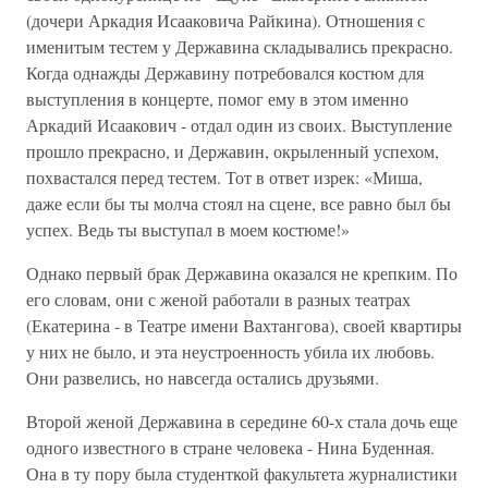
(дочери Аркадия Исааковича Райкина). Отношения с
именитым тестем у Державина складывались прекрасно.
Когда однажды Державину потребовался костюм для
выступления в концерте, помог ему в этом именно
Аркадий Исаакович - отдал один из своих. Выступление
прошло прекрасно, и Державин, окрыленный успехом,
похвастался перед тестем. Тот в ответ изрек: «Миша,
даже если бы ты молча стоял на сцене, все равно был бы
успех. Ведь ты выступал в моем костюме!»
Однако первый брак Державина оказался не крепким. По
его словам, они с женой работали в разных театрах
(Екатерина - в Театре имени Вахтангова), своей квартиры
у них не было, и эта неустроенность убила их любовь.
Они развелись, но навсегда остались друзьями.
Второй женой Державина в середине 60-х стала дочь еще
одного известного в стране человека - Нина Буденная.
Она в ту пору была студенткой факультета журналистики