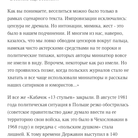
Как вы понимаете, веселиться можно было только в
рамках сценарного текста. Импровизации исключались:
цензура не дремала. Но интонации, мимика, жест - это
было в нашем подчинении. И многим из нас, наверно,
казалось, что мы ловко обводим цензоров вокруг пальца,
намекая чисто актерскими средствами на те пороки и
политические типажи, которых авторы миниатюр вовсе
не имели в виду. Впрочем, некоторые как раз имели. Но
это проявилось позже, когда польских журналов стало не
хватать и все чаще использовали миниатюры и рассказы
наших сатириков и юмористов...»
И все же «Кабачок «13 стульев» закрыли. В августе 1981
года политическая ситуация в Польше резко обострилась
(советское правительство даже думало ввести на ее
территорию свои войска, как это было в Чехословакии в
1968 году) и передача с «польским душком» стала
лишней. К тому времени Державин выступил в 140