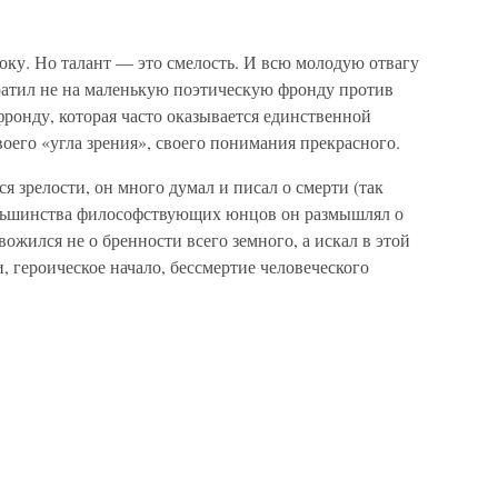
оку. Но талант — это смелость. И всю молодую отвагу
тратил не на маленькую поэтическую фронду против
онду, которая часто оказывается единственной
оего «угла зрения», своего понимания прекрасного.
 зрелости, он много думал и писал о смерти (так
большинства философствующих юнцов он размышлял о
ожился не о бренности всего земного, а искал в этой
 героическое начало, бессмертие человеческого