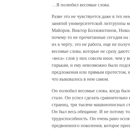
…Я полюбил весомые слова.
Разве это не чувствуется даже в тех 
занятий университетской литгруппы м
Майоров, Виктор Болховитинов, Никола
почему-то не прочитанные сегодня на
их к черту, это не работа, еще не пол
весомые слова, которые не сразу дают
«веса» слов у них совсем иное, чем у
гирькам, и ему невозможно было подск
предложения или прямым протестом, и
что выковалось в нем самом.
Он полюбил весомые слова, когда было
стало. Он успел сделать сравнительно 
страниц, три тысячи машинописных стр
Он был весь обещание. И не потому то
трудоспособность. Он очень рано осоз
предвоенного поколения, которое при