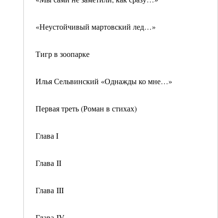
«Неустойчивый мартовский лед…»
Тигр в зоопарке
Илья Сельвинский «Однажды ко мне…»
Первая треть (Роман в стихах)
Глава I
Глава II
Глава III
Глава IV