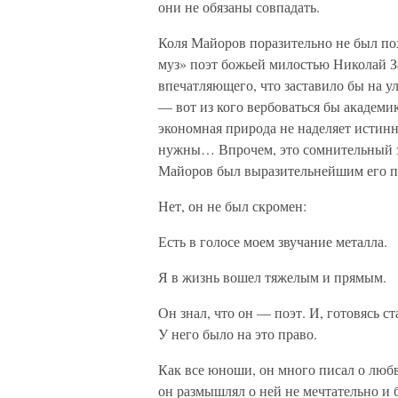
они не обязаны совпадать.
Коля Майоров поразительно не был пох
муз» поэт божьей милостью Николай З
впечатляющего, что заставило бы на у
— вот из кого вербоваться бы академик
экономная природа не наделяет истин
нужны… Впрочем, это сомнительный з
Майоров был выразительнейшим его п
Нет, он не был скромен:
Есть в голосе моем звучание металла.
Я в жизнь вошел тяжелым и прямым.
Он знал, что он — поэт. И, готовясь ст
У него было на это право.
Как все юноши, он много писал о люб
он размышлял о ней не мечтательно и б