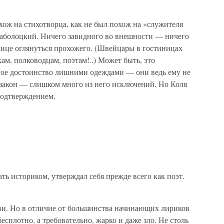
ож на стихотворца, как не был похож на «служителя
аболоцкий. Ничего завидного во внешности — ничего
лице оглянуться прохожего. (Швейцары в гостиницах
ам, полководцам, поэтам!..) Может быть, это
ное достоинство лишними одеждами — они ведь ему не
акон — слишком много из него исключений. Но Коля
одтверждением.
ать историком, утверждал себя прежде всего как поэт.
ви. Но в отличие от большинства начинающих лириков
есплотно, а требовательно, жарко и даже зло. Не столь