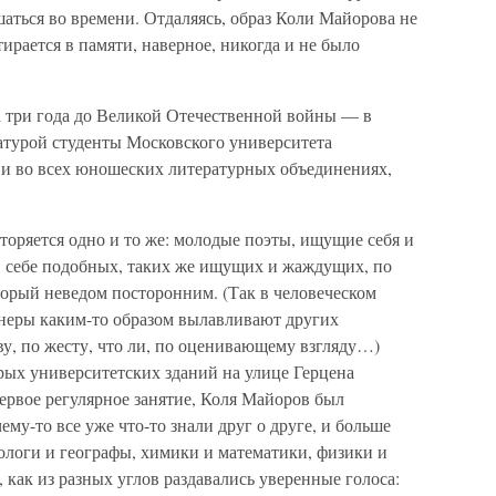
шаться во времени. Отдаляясь, образ Коли Майорова не
тирается в памяти, наверное, никогда и не было
 три года до Великой Отечественной войны — в
атурой студенты Московского университета
а и во всех юношеских литературных объединениях,
вторяется одно и то же: молодые поэты, ищущие себя и
 себе подобных, таких же ищущих и жаждущих, по
орый неведом посторонним. (Так в человеческом
неры каким-то образом вылавливают других
у, по жесту, что ли, по оценивающему взгляду…)
арых университетских зданий на улице Герцена
первое регулярное занятие, Коля Майоров был
ему-то все уже что-то знали друг о друге, и больше
ологи и географы, химики и математики, физики и
 как из разных углов раздавались уверенные голоса: