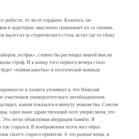
т робости, то ли от гордыни. Казалось, он
им в аудитории, мысленно сравнивает их со своими,
 вылез из-за студенческого стола, встал где-то сбоку
Майоров, истфак», словно бы расчищал живой мысли
валы строф. И к концу того первого вечера стало
 будет «первая ракетка» в поэтической команде
кромности и таланта упомянул я, что Николай
пе участников университетского литобъединения.
выглядел, каким показался в минуту знакомства. Совсем
поры, один ныне здравствующий поэт уверял меня, что
 Это легко объяснимая аберрация памяти. Я
о так старался. В воображении поэта жил образ
лик своего старого приятеля. А это разные вещи, и