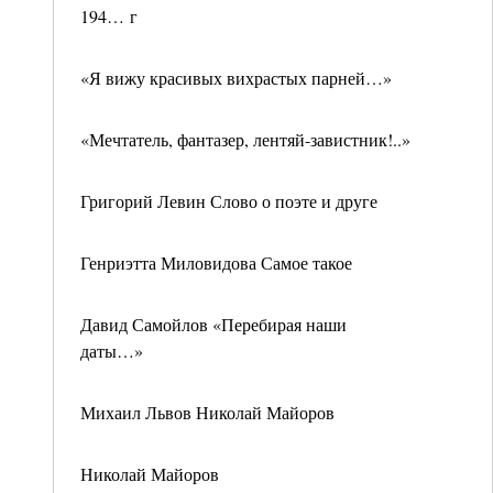
194… г
«Я вижу красивых вихрастых парней…»
«Мечтатель, фантазер, лентяй-завистник!..»
Григорий Левин Слово о поэте и друге
Генриэтта Миловидова Самое такое
Давид Самойлов «Перебирая наши
даты…»
Михаил Львов Николай Майоров
Николай Майоров