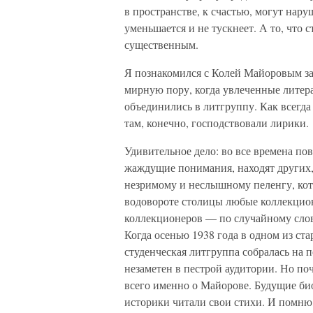
в пространстве, к счастью, могут нару
уменьшается и не тускнеет. А то, что с
существенным.
Я познакомился с Колей Майоровым за
мирную пору, когда увлеченные литер
объединились в литгруппу. Как всегд
там, конечно, господствовали лирики.
Удивительное дело: во все времена по
жаждущие понимания, находят других,
незримому и неслышному пеленгу, кот
водовороте столицы любые коллекцио
коллекционеров — по случайному слов
Когда осенью 1938 года в одном из ст
студенческая литгруппа собралась на 
незаметен в пестрой аудитории. Но поч
всего именно о Майорове. Будущие би
историки читали свои стихи. И помню,