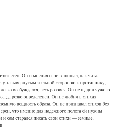
езответен. Он и мнения свои защищал, как читал
, чуть вывернутым тыльной стороною к противнику,
 легко возбуждался, весь розовея. Он не щадил чужого
сегда резко определенен. Он не любил в стихах
земную вещность образа. Он не признавал стихов без
верен, что именно для надежного полета ей нужны
н и сам старался писать свои стихи — земные,
в.