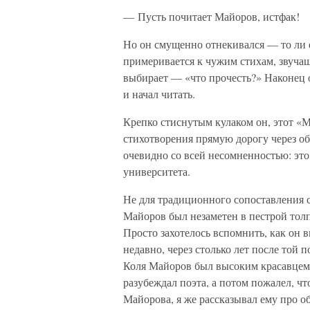
— Пусть почитает Майоров, истфак!
Но он смущенно отнекивался — то ли о
примеривается к чужим стихам, звучащ
выбирает — «что прочесть?» Наконец он
и начал читать.
Крепко стиснутым кулаком он, этот «
стихотворения прямую дорогу через об
очевидно со всей несомненностью: это
университета.
Не для традиционного сопоставления с
Майоров был незаметен в пестрой тол
Просто захотелось вспомнить, как он 
недавно, через столько лет после той 
Коля Майоров был высоким красавцем.
разубеждал поэта, а потом пожалел, чт
Майорова, я же рассказывал ему про об