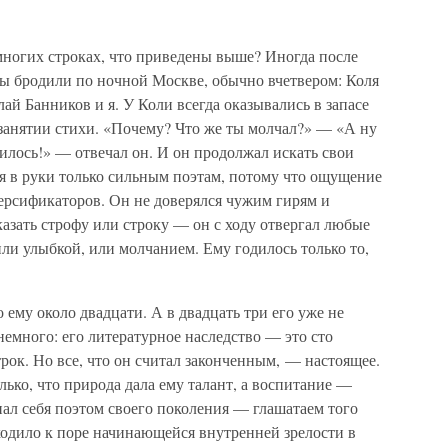
немногих строках, что приведены выше? Иногда после
ы бродили по ночной Москве, обычно вчетвером: Коля
й Банников и я. У Коли всегда оказывались в запасе
 занятии стихи. «Почему? Что же ты молчал?» — «А ну
училось!» — отвечал он. И он продолжал искать свои
ся в руки только сильным поэтам, потому что ощущение
 версификаторов. Он не доверялся чужим гирям и
азать строфу или строку — он с ходу отвергал любые
ли улыбкой, или молчанием. Ему годилось только то,
 ему около двадцати. А в двадцать три его уже не
немного: его литературное наследство — это сто
ок. Но все, что он считал законченным, — настоящее.
лько, что природа дала ему талант, а воспитание —
нал себя поэтом своего поколения — глашатаем того
ходило к поре начинающейся внутренней зрелости в