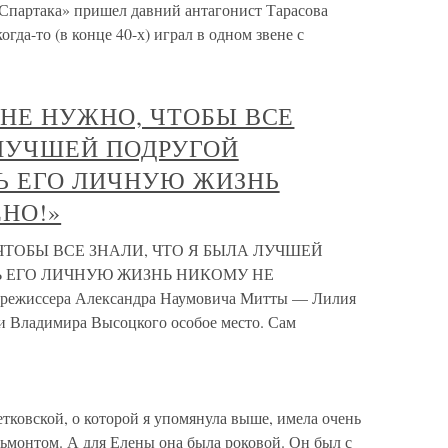
«Спартака» пришел давний антагонист Тарасова
гда-то (в конце 40-х) играл в одном звене с
Е НЕ НУЖНО, ЧТОБЫ ВСЕ
 ЛУЧШЕЙ ПОДРУГОЙ
Ь ЕГО ЛИЧНУЮ ЖИЗНЬ
НО!»
 ЧТОБЫ ВСЕ ЗНАЛИ, ЧТО Я БЫЛА ЛУЧШЕЙ
Ь ЕГО ЛИЧНУЮ ЖИЗНЬ НИКОМУ НЕ
режиссера Александра Наумовича Митты — Лилия
и Владимира Высоцкого особое место. Сам
тковской, о которой я упомянула выше, имела очень
ьмонтом. А для Елены она была роковой. Он был с