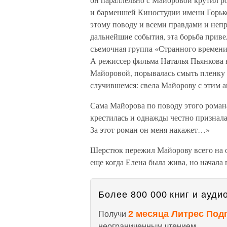
и барменшей Киностудии имени Горько
этому поводу и всеми правдами и непра
дальнейшие события, эта борьба приве
съемочная группа «Странного времени
А режиссер фильма Наталья Пьянкова в
Майоровой, порывалась смыть пленку с
случившемся: свела Майорову с этим ак
Сама Майорова по поводу этого романа
крестилась и однажды честно признала
За этот роман он меня накажет…»
Шерстюк пережил Майорову всего на од
еще когда Елена была жива, но начала 
Более 800 000 книг и аудио
2 месяца Литрес Под
Получи
неограниченным чтением