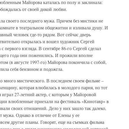
любленным Майорова каталась по полу и заклинала:
обождалась от своей дикой любви.
ла своего последнего мужа. Причем без мистики не
 комнате в театральном общежитии и изливала душу. И
лавный человек где-то рядом. Вот сейчас дверь
йствительно открылась и вошел художник Сергей
с первого взгляда. В сентябре 86-го Сергей сделал
ющего года они поженились. И прожили вполне
отом (в августе 1997-го) Майорова покончила с собой,
лила себя бензином и подожгла.
о много мистического. В последнем своем фильме –
женщину, которая влюбилась в молодого парня, но тот
я играл 27-летний актер, с которым у Майоровой
гедии влюбленные приехали на фестиваль «Кинотавр» в
ывали своих отношений. Дело у них зашло так далеко,
 мужа. Однако в отличие от Елены у ее
овсем другие планы. Говорят, еще на съемках фильма
оманы еще с двумя женщинами: молоденькой актрисой