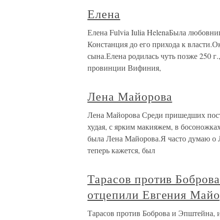
Елена
Елена Fulvia Iulia HelenaБыла любовн
Констанция до его прихода к власти.О
сына.Елена родилась чуть позже 250 г.
провинции Вифиния,
Лена Майорова
Лена Майорова Среди пришедших пост
худая, с ярким макияжем, в босоножка
была Лена Майорова.Я часто думаю о Л
теперь кажется, был
Тарасов против Боброва
отцепили Евгения Майо
Тарасов против Боброва и Эпштейна, 