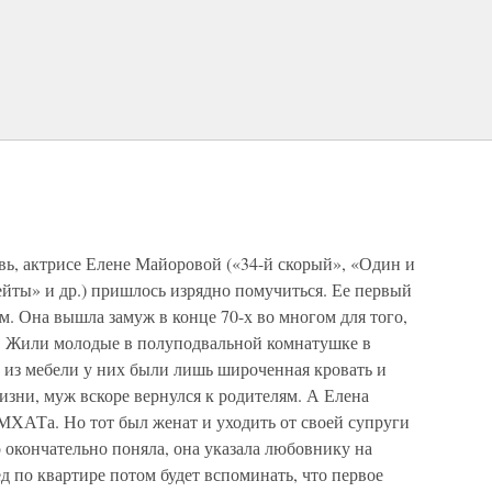
ь, актрисе Елене Майоровой («34-й скорый», «Один и
ейты» и др.) пришлось изрядно помучиться. Ее первый
м. Она вышла замуж в конце 70-х во многом для того,
. Жили молодые в полуподвальной комнатушке в
 из мебели у них были лишь широченная кровать и
изни, муж вскоре вернулся к родителям. А Елена
МХАТа. Но тот был женат и уходить от своей супруги
о окончательно поняла, она указала любовнику на
ед по квартире потом будет вспоминать, что первое