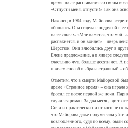
время после расставания со своим воз
«Отпусти меня, отпусти!» Так она осв
Наконец в 1984 году Майорова встрети
обошлось. Она сидела с подругой в ее
на ее словах: «Мне кажется, что мой г
распахнется, и он войдет» – дверь де
Шерстюк. Они влюбились друг в друга 
Елене предложение, а в январе следу
счастливо чуть больше десяти лет. А п
причем способ выбрала страшный – об
Отметим, что в смерти Майоровой был
драме «Странное время» – она играла 
бросил ее после первой же ночи. Парн
случился роман. За два месяца до тра
Сочи и практически ни от кого не скр
что Майорова даже подумывала уйти от
возлюбленного, судя по всему, были с
он параллельно с Майоровой крутил р