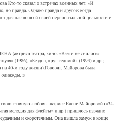
а Кто-то сказал о встречах военных лет: «И
о, но правда. Однако правда и другое: когда
ет для нас во всей своей первоначальной цельности и
актриса театра, кино: «Вам и не снилось»
инуля» (1986), «Бездна, круг седьмой» (1993) и др.;
а на 40-м году жизни).Говорят, Майорова была
 однажды, в
вою главную любовь, актрисе Елене Майоровой («34-
ытая мелодия для флейты» и др.) пришлось изрядно
 неудачным и скоротечным. Она вышла замуж в конце