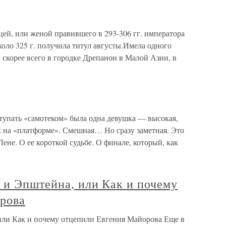
ицей, или женой правившего в 293-306 гг. императора
коло 325 г. получила титул августы.Имела одного
, скорее всего в городке Дрепанон в Малой Азии, в
упать «самотеком» была одна девушка — высокая,
х на «платформе». Смешная… Но сразу заметная. Это
ене. О ее короткой судьбе. О финале, который, как
 и Эпштейна, или Как и почему
рова
или Как и почему отцепили Евгения Майорова Еще в