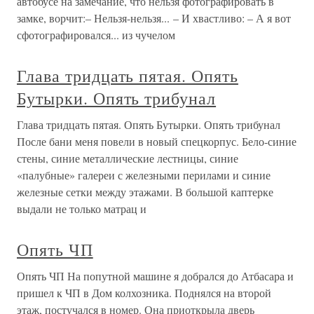
автобусе на замечание, что нельзя фотографировать в
замке, ворчит:– Нельзя-нельзя... – И хвастливо: – А я вот
сфотографировался... из чучелом
Глава тридцать пятая. Опять
Бутырки. Опять трибунал
Глава тридцать пятая. Опять Бутырки. Опять трибунал
После бани меня повели в новый спецкорпус. Бело-синие
стены, синие металлические лестницы, синие
«палубные» галереи с железными перилами и синие
железные сетки между этажами. В большой каптерке
выдали не только матрац и
Опять ЧП
Опять ЧП На попутной машине я добрался до Атбасара и
пришел к ЧП в Дом колхозника. Поднялся на второй
этаж, постучался в номер. Она приоткрыла дверь