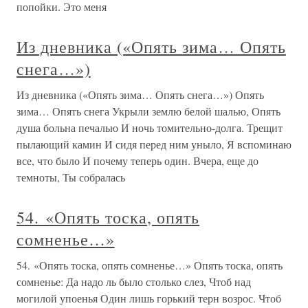
попойки. Это меня
Из дневника («Опять зима… Опять
снега…»)
Из дневника («Опять зима… Опять снега…») Опять
зима… Опять снега Укрыли землю белой шалью, Опять
душа больна печалью И ночь томительно-долга. Трещит
пылающий камин И сидя перед ним уныло, Я вспоминаю
все, что было И почему теперь один. Вчера, еще до
темноты, Ты собралась
54. «Опять тоска, опять
сомненье…»
54. «Опять тоска, опять сомненье…» Опять тоска, опять
сомненье: Да надо ль было столько слез, Чтоб над
могилой упоенья Один лишь горький терн возрос. Чтоб