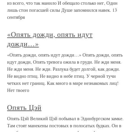
из всего, что так манило И обещало столько нег, Один
лишь стон погасшей силы Душе запомнился навек. 13
сентября
«Опять дожди, опять идут
дожди…»
«Опять дожди, опять идут дожди…» Опять дожди, опять
идут дожди, Опять тревога ожила в груди. Не жди меня.
Не жди меня. Не жди. Разлука будет долгой, как дожди.
Не видно птиц. Не видно в небе птиц. У черной тучи
четких нет границ. Как много в мире незнакомых лиц!
Нет твоего
Опять Цэй
Опять Цэй Великий Цэй побывал в Эдинбургском замке.
Там стоят манекены постовых в полосатых будках. Он в