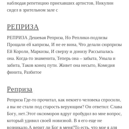
наблюдая репетицию приехавших артистов, Никулин
сидел в зрительном зале с
РЕПРИЗА
РЕПРИЗА Дешевая Реприза, Но Реплики-подлизы
Прощали ей капризы, И не ее вина, Что делали сюрпризы
Ей Короли, Маркизы, И сверху и донизу Рассыпалась
она. Когда-то знаменита, Теперь она – забыта, Уныла и
забита, Таков конец пути. Живет она несыто, Комедия
финита, Разбитое
Реприза
Реприза Где-то прочитал, как некоего человека спросили,
а вы не стали под старость верующим? Он ответил: Слава
Богу, нет.Этот оксюморон вдруг пробудил во мне вопрос,
который удивил своей новизной. В я его еще не
возникало.А верит ли Бог в меня?То есть, что мое я для