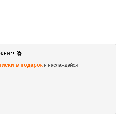
книг! 📚
писки в подарок
и наслаждайся