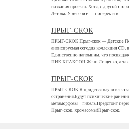
названия проекта. Хотя, с другой стор
Летова. У него все — поперек и в
ПРЫГ-СКОК
ПРЫГ-СКОК Прыг-скок — Детские Песе
анонсируемая сегодня коллекция CD, в
Единственно напомним, что посвящалс
ПИК КЛАКСОН Жени Лищенко, а так
ПРЫГ-СКОК
ПРЫГ-СКОК Я придется научится стыди
остранения.Будут психические ранения.
метаморфозы – гибель.Предстоит пер
Прыг-скок, хромасомы!Прыг-скок,