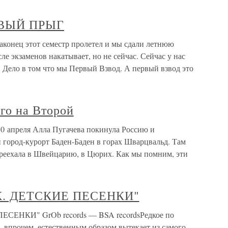
РВЫЙ ПРЫГ
ец этот семестр пролетел и мы сдали летнюю
ле экзаменов накатывает, но не сейчас. Сейчас у нас
 Дело в том что мы Первый Взвод. А первый взвод это
го на Второй
10 апреля Алла Пугачева покинула Россию и
й город-курорт Баден-Баден в горах Шварцвальд. Там
переехала в Швейцарию, в Цюрих. Как мы помним, эти
К. ДЕТСКИЕ ПЕСЕНКИ"
ЕНКИ" GrOb records — BSA recordsРедкое по
о, впрочем, естественным образом вытекает из самого