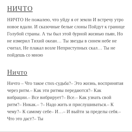
НИЧТО
НИЧТО Не пожалею, что уйду я от земли И встречу утро
новое вдали. И сказочные белые слоны Пойдут к границе
Голубой страны. А ты был этой бурной жизнью пьян, Но
не измерил Тихий океан… Ты звезды в синем небе не
считал, Не плакал возле Неприступных скал… Ты не
пойдешь со мною
Ничто
Ничто – Что такое стих-судьба?– Это жизнь, воспринятая
через ритм.– Как эти ритмы передаются?– Как
вибрации.– Все вибрирует?– Все.– Как узнать свой
ритм?– Никак.– ?– Надо жить и прислушиваться.– К
чему?– К самому себе– И…– И выйти за пределы себя.–
Что это даст?– Ты