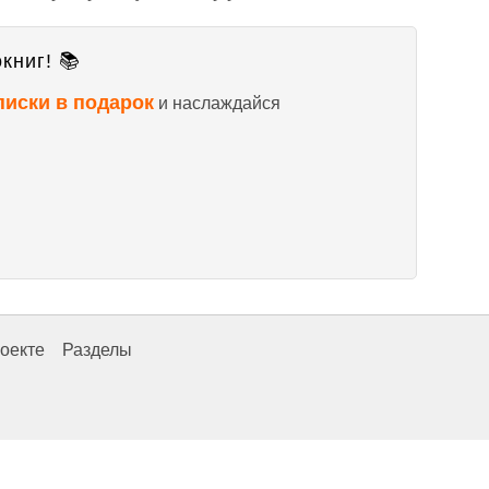
книг! 📚
писки в подарок
и наслаждайся
оекте
Разделы