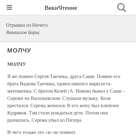
ВикиЧтение
Отрывки из Ничего
Ванталов Борис
МОЛЧУ
МОЛЧУ
Я же помню Сергея Танчика, друга Саши. Помню его
брата Вадима Танчика, православного марксиста-
математика. С братом Колей (А. Ником) бывал у Саши –
Сережи на Васильевском. Слушали музыку. Коля
крестился. Сережа женился. В его жену был влюблен
Кудряков. Там стали рождаться дети. Потом они
разошлись. Сережа убыл из Питера.
И чего только это «я» не помнит.