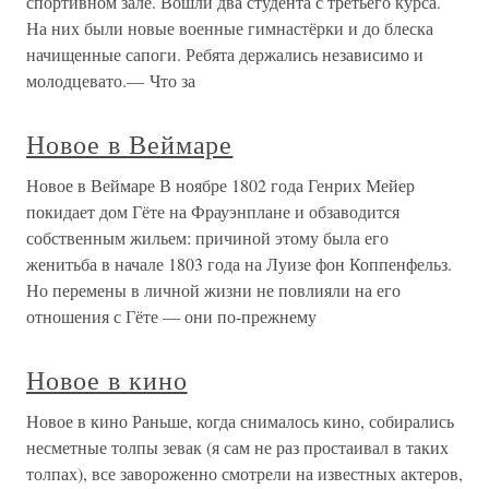
спортивном зале. Вошли два студента с третьего курса.
На них были новые военные гимнастёрки и до блеска
начищенные сапоги. Ребята держались независимо и
молодцевато.— Что за
Новое в Веймаре
Новое в Веймаре В ноябре 1802 года Генрих Мейер
покидает дом Гёте на Фрауэнплане и обзаводится
собственным жильем: причиной этому была его
женитьба в начале 1803 года на Луизе фон Коппенфельз.
Но перемены в личной жизни не повлияли на его
отношения с Гёте — они по-прежнему
Новое в кино
Новое в кино Раньше, когда снималось кино, собирались
несметные толпы зевак (я сам не раз простаивал в таких
толпах), все завороженно смотрели на известных актеров,