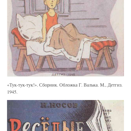
«Тук-тук-тук!». Сборник. Обложка Г. Валька. М., Детгиз.
1945.