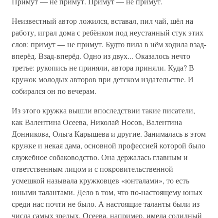
Примут — не примут. Примут — не примут.
Неизвестный автор ложился, вставал, пил чай, шёл на
работу, играл дома с ребёнком под неустанный стук этих
слов: примут — не примут. Будто пила в нём ходила взад-
вперёд. Взад-вперёд. Одно из двух... Оказалось нечто
третье: рукопись не приняли, автора приняли. Куда? В
кружок молодых авторов при детском издательстве. И
собирался он по вечерам.
Из этого кружка вышли впоследствии такие писатели,
как Валентина Осеева, Николай Носов, Валентина
Донникова, Ольга Карышева и другие. Занималась в этом
кружке и некая дама, основной профессией которой было
служебное собаководство. Она держалась главным и
ответственным лицом и с покровительственной
усмешкой называла кружковцев «юнталами», то есть
юными талантами. Дело в том, что по-настоящему юных
среди нас почти не было. А настоящие таланты были из
числа самых зрелых. Осеева, например, имела солидный