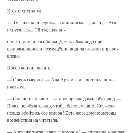
Кто-то хихикнул.
«...Тут шляпа повернулась и поползла к дивану... Ага,
испугалась... Эй ты, шляпа!»
Смех становился общим. Дама-собаковод сидела
выпрямившись и возмущённо водила глазами вправо-
влево.
Носов кончил читать.
— Очень смешно. — Ада Артемьевна вытерла лицо
платком.
— Смешно, смешно... — проворчала дама-собаковод.—
Вовсе не обязательно, чтобы было смешно. Неужели
нельзя обойтись без юмора? Есть же и другие методы
воздействия на читателя.
— А что же тогда делать с юмором? — спросила молодая