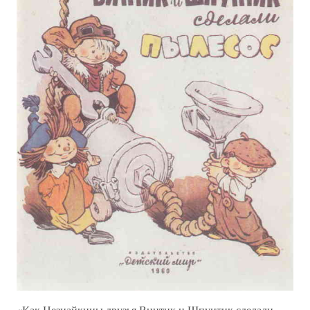
«Как Незнайкины друзья Винтик и Шпунтик сделали