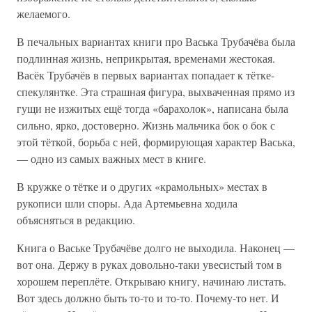
желаемого.
В печальных вариантах книги про Васька Трубачёва была
подлинная жизнь, неприкрытая, временами жестокая.
Васёк Трубачёв в первых вариантах попадает к тётке-
спекулянтке. Эта страшная фигура, выхваченная прямо из
гущи не изжитых ещё тогда «барахолок», написана была
сильно, ярко, достоверно. Жизнь мальчика бок о бок с
этой тёткой, борьба с ней, формирующая характер Васька,
— одно из самых важных мест в книге.
В кружке о тётке и о других «крамольных» местах в
рукописи шли споры. Ада Артемьевна ходила
объясняться в редакцию.
Книга о Ваське Трубачёве долго не выходила. Наконец —
вот она. Держу в руках довольно-таки увесистый том в
хорошем переплёте. Открываю книгу, начинаю листать.
Вот здесь должно быть то-то и то-то. Почему-то нет. И