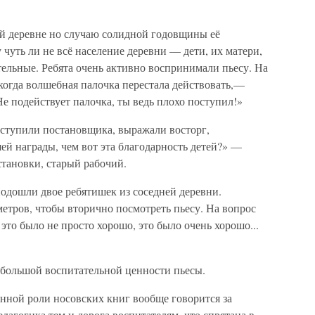
ой деревне но случаю солидной годовщины её
 чуть ли не всё население деревни — дети, их матери,
тельные. Ребята очень активно воспринимали пьесу. На
когда волшебная палочка перестала действовать,—
е подействует палочка, ты ведь плохо поступил!»
бступили постановщика, выражали восторг,
й награды, чем вот эта благодарность детей?» —
становки, старый рабочий.
одошли двое ребятишек из соседней деревни.
етров, чтобы вторично посмотреть пьесу. На вопрос
 это было не просто хорошо, это было очень хорошо...
 большой воспитательной ценности пьесы.
нной роли носовских книг вообще говорится за
дагогика тем и дорога воспитателям, что спрятана в