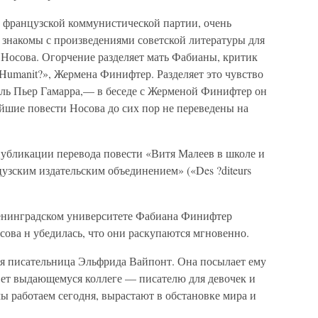
 французской коммунистической партии, очень
о знакомы с произведениями советской литературы для
я Носова. Огорчение разделяет мать Фабианы, критик
Humanit?», Жермена Финифтер. Разделяет это чувство
ль Пьер Гамарра,— в беседе с Жерменой Финифтер он
йшие повести Носова до сих пор не переведены на
публикации перевода повести «Витя Малеев в школе и
зским издательским объединением» («Des ?diteurs
ленинградском университете Фабиана Финифтер
ова н убедилась, что они раскупаются мгновенно.
ая писательница Эльфрида Вайпонт. Она посылает ему
ет выдающемуся коллеге — писателю для девочек и
мы работаем сегодня, вырастают в обстановке мира и