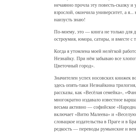
нечаянно прочла эту повесть-сказку и 
взрослой, окончила университет, а я...
наизусть знаю!
По-моему, это — книга не только для д
остроумия, юмора, сатиры, и вместе с 
Когда я утомлена моей нелёгкой работо
Незнайку. При нём забываю все хлопот
Цветочный город».
Значителен успех носовских книжек во
здесь опять-таки Незнайкина трилогия
рассказы, как «Весёлая семейка», «Фа
многократно издавало известное варш
весьма активно — софийское «Народна
включает «Витю Малеева» и «Веселую
словацкое издательства в Праге и в Б
редкость — переводы румынские и вен