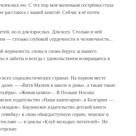
увлеклась ею. С тех пор моя маленькая сестрёнка стала
 не расстаюсь с вашей книгой. Сейчас я её почти
етей, но и для взрослых. Для всех. Столько в ней
тем — столько глубокой сердечности и человечности...
й журналиста, снова и снова берусь за вашего
ы и заботы и всегда с удовольствием возвращаюсь в
 всех социалистических странах. На первом месте
, далее — «Витя Малеев в школе и дома», а также такие
нтазёры», «Живая шляпа»... В Польше Носова
авское издательство «Наша кшенгарня», в Болгарии —
 младеж». Берлинское издательство детской книги
 семейку» в свою общедоступную серию, чешское и
ратиславе — в циклы «Клуб молодых читателей». Не
герские.