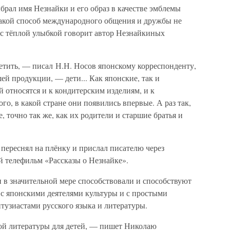
брал имя Незнайки и его образ в качестве эмблемы
такой способ международного общения и дружбы не
 с тёплой улыбкой говорит автор Незнайкиных
етить, — писал Н.Н. Носов японскому корреспонденту,
ей продукции, — дети... Как японские, так и
й относятся и к кондитерским изделиям, и к
го, в какой стране они появились впервые. А раз так,
е, точно так же, как их родители и старшие братья и
переснял на плёнку и прислал писателю через
 телефильм «Рассказы о Незнайке».
 в значительной мере способствовали и способствуют
 с японскими деятелями культуры и с простыми
тузиастами русского языка и литературы.
кой литературы для детей, — пишет Николаю