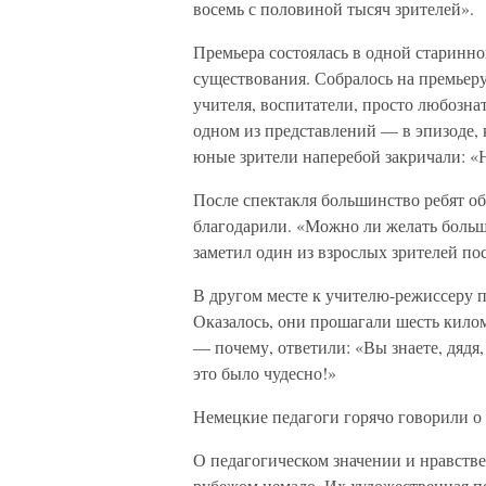
восемь с половиной тысяч зрителей».
Премьера состоялась в одной старинн
существования. Собралось на премьеру
учителя, воспитатели, просто любозна
одном из представлений — в эпизоде, 
юные зрители наперебой закричали: «Н
После спектакля большинство ребят о
благодарили. «Можно ли желать больше
заметил один из взрослых зрителей по
В другом месте к учителю-режиссеру п
Оказалось, они прошагали шесть килом
— почему, ответили: «Вы знаете, дядя,
это было чудесно!»
Немецкие педагоги горячо говорили о
О педагогическом значении и нравстве
рубежом немало. Их художественная пе