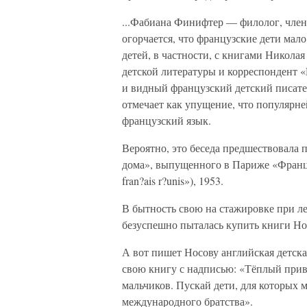
...Фабиана Финифтер — филолог, член
огорчается, что французские дети мал
детей, в частности, с книгами Никола
детской литературы и корреспондент «
и видный французский детский писате
отмечает как упущение, что популярне
французский язык.
Вероятно, это беседа предшествовала 
дома», выпущенного в Париже «Францу
fran?ais r?unis»), 1953.
В бытность свою на стажировке при 
безуспешно пыталась купить книги Нос
А вот пишет Носову английская детск
свою книгу с надписью: «Тёплый прив
мальчиков. Пускай дети, для которых 
международного братства».