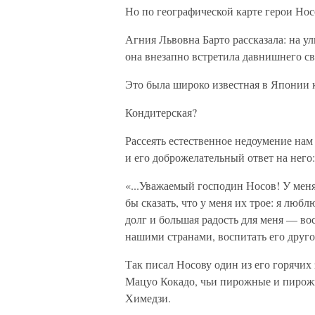
Но по географической карте герои Нос
Агния Львовна Барто рассказала: на у
она внезапно встретила давнишнего с
Это была широко известная в Японии 
Кондитерская?
Рассеять естественное недоумение нам
и его доброжелательный ответ на него:
«...Уважаемый господин Носов! У меня
бы сказать, что у меня их трое: я люб
долг и большая радость для меня — во
нашими странами, воспитать его друг
Так писал Носову один из его горячи
Мацуо Кокадо, чьи пирожные и пирожк
Химедзи.