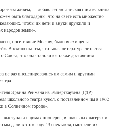
оторое мы живем, — добавляет английская писательница
ожем быть благодарны, что на свете есть множество
елающих, чтобы их дети и внуки дружили и
ех народов земли».
ллеги, посетившие Москву, были восхищены
й». Восхищены тем, что такая литература читается
го Союза, что она становится также достоянием
ва не раз инсценировались им самим и другими
еатра.
ителя Эрвина Реймана из Эмпертхаузена (ГДР),
еля школьного театра кукол, о поставленном им в 1962
и в Солнечном городе».
 выступали в домах пионеров, в школьных лагерях и
о мы дали в этом году 43 спектакля, смотрели их