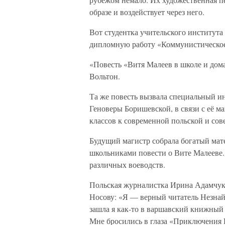
образе и воздействует через него.
Вот студентка учительского института
дипломную работу «Коммунистическое 
«Повесть «Витя Малеев в школе и дома
Вольтон.
Та же повесть вызвала специальный ин
Геноверы Боришевской, в связи с её 
классов к современной польской и сове
Будущий магистр собрала богатый мат
школьниками повести о Вите Малееве.
различных воеводств.
Польская журналистка Ирина Адамчук 
Носову: «Я — верный читатель Незнайк
зашла я как-то в варшавский книжный 
Мне бросились в глаза «Приключения Н