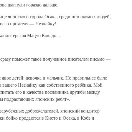
ова шагнули гораздо дальше.
лице японского города Осака, среди незнакомых людей,
воего приятеля — Незнайку!
кондитерская Мацуо Кокадо...
 сразу поможет такое полученное писателем письмо —
 двое детей: девочка и мальчик. Но правильнее было
лю вашего Незнайку как собственного ребёнка. Мой
спитать его в качестве посланника дружбы между
ом подрастающих японских ребят».
х зарубежных доброжелателей, японский кондитер
и бойко продаются в Киото и Осака, в Кобэ и