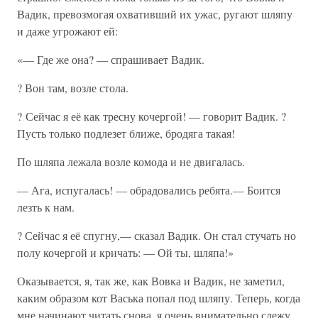
Вадик, превозмогая охвативший их ужас, ругают шляпу
и даже угрожают ей:
«— Где же она? — спрашивает Вадик.
? Вон там, возле стола.
? Сейчас я её как тресну кочергой! — говорит Вадик. ?
Пусть только подлезет ближе, бродяга такая!
По шляпа лежала возле комода и не двигалась.
— Ага, испугалась! — обрадовались ребята.— Боится
лезть к нам.
? Сейчас я её спугну,— сказал Вадик. Он стал стучать но
полу кочергой и кричать: — Ой ты, шляпа!»
Оказывается, я, так же, как Вовка и Вадик, не заметил,
каким образом кот Васька попал под шляпу. Теперь, когда
мне начинают читать снова, я очень внимательно слежу