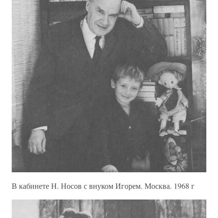
В кабинете Н. Носов с внуком Игорем. Москва. 1968 г