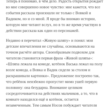
Теперь я понимаю, в чём дело. Радость открытия рождает
во мне совершенно новое чувство: мне кажется, что все
события рассказа произошли не только с Вовкой и
Вадиком, но и со мной. Я вроде бы внимаю истории,
которую мне читают вслух, но в то же время участвую в
действии рассказа как один из персонажей.
Недавно я перечитал «Живую шляпу» и понял: мои
детские впечатления не случайны, основываются на
точном расчёте автора. Своеобразным подвохом для
читателя становится первая фраза «Живой шляпы»:
«Шляпа лежала на комоде, котёнок Васька лежал на полу
возле комода, а Вовка и Вадик сидели за столом и
раскрашивали картинки». Предложение построено так,
что ребёнок неизбежно пропустит мимо ушей первую
половину: она безударна. Внимание целиком
сосредоточивается на действиях мальчиков, а то, что в
комнате находился ещё и котёнок, остается
незамеченным. Тем самым Носов побуждает читателя