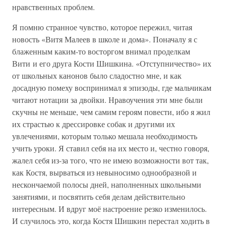
нравственных проблем.
Я помню странное чувство, которое пережил, читая
новость «Витя Малеев в школе и дома». Поначалу я с
блаженным каким-то восторгом внимал проделкам
Вити и его друга Кости Шишкина. «Отступничество» их
от школьных канонов было сладостно мне, и как
досадную помеху воспринимал я эпизоды, где мальчикам
читают нотации за двойки. Нравоучения эти мне были
скучны не меньше, чем самим героям повести, ибо я жил
их страстью к дрессировке собак и другими их
увлечениями, которым только мешала необходимость
учить уроки. Я ставил себя на их место и, честно говоря,
жалел себя из-за того, что не имею возможности вот так,
как Костя, вырваться из невыносимо однообразной и
нескончаемой полосы дней, наполненных школьными
занятиями, и посвятить себя делам действительно
интересным. И вдруг моё настроение резко изменилось.
И случилось это, когда Костя Шишкин перестал ходить в