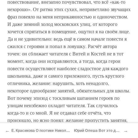
повествование, внезапно почувствовал, что всё «как-то
нехорошо». От ритма этих сухих, неприветливо звучащих
фраз повеяло на меня неприкаянностью и одиночеством.
И даже зимний холод московских улиц, от которого
хочется спрятаться в помещение, ощутил я на своём лице.
Да и не удивительно: ведь ещё в самом начале повести я
сжился с героями и попал в ловушку. Расчёт автора
точен: он сближает читателя с Витей и Костей не в тот
момент, когда они исправляются, а тогда, когда герои
повести осуществляют наиболее сладостное для каждого
школьника, даже и самого прилежного, пусть круглого
отличника, желание: нарушить, хоть ненадолго,
некоторое однообразие занятий, обязательных для школы.
Вот почему эпизод с тоскливым шатанием героев по
улицам неизбежно охладит читателя. Так случилось
когда-то и со мной. Я не отдавал себе отчёта, что
произошло, но ясно понял: желание пропустить занятия,
ещё недавно представлявшееся мне столь
←
→
Е. Красикова О поэтике Николая Носова
Юрий Олеша Вот это для детей!
соблазнительным, обречено па неудачу.