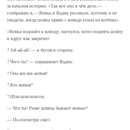
за началом истории. «Так вот оно в чём дело,—
соображаю я,— Вовка и Вадик рисовали, поэтому и не
увидели, когда шляпа прямо с комода упала на котёнка».
«Вовка подошёл к комоду, нагнулся, хотел поднять шляпу
и вдруг как закричит:
? Ай-ай-ай! — и бегом в сторону.
? Чего ты? — спрашивает Вадик.
? Она жи-жи-живая!
? Кто живая?
? Шля-шля-шля-па.
— Что ты! Разве шляпы бывают живые?
— По-посмотри сам!»