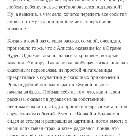
любому ребенку: как же котёнок оказался под шляпой?
Ну, а выяснив, в чём дело, хочется пережить все события
вновь, потому что они приобретают теперь новое
значение.
Когда я второй раз слушал рассказ, со мной, очевидно,
произошло то же, что с Алисой, оказавшейся в Стране
Чудес. Однажды oна погналась за кроликом, который
заманил её в нору. Так девочка, любящая сказки, попала к
сказочным персонажам, из простой читательницы
превратилась в соучастницу сказочных приключений.
Роль подобной «норы» играет в «Живой шляпе»
начальная фраза. Поймав себя на том, что, как и герои
рассказа, оказался в дураках из-за собственной
невнимательности, я будто проник в недра сюжета и стал
соучастником событий. Вместе с Вовкой и Вадиком я
сидел за столом и раскрашивал картинки, потом вместе с
ними испытывал страх, а затем радовался, поняв, что
всему виной не какие-то страшные силы, а котёнок. И