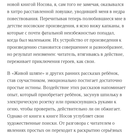
новой книгой Носова, я, сам того не замечая, оказывался
в хитро расставленной ловушке, уводившей меня в недра
повествования. Перечитывая теперь полюбившиеся мне в
детстве носовские произведения, я ясно вижу капканы, в
которые с почти фатальной неизбежностью попадал,
когда был маленьким. Их устройство от произведения к
произведению становится совершеннее и разнообразнее,
но результат неизменен: читатель, втягиваясь в действие,
переживает приключения героев, как свои.
В «Живой шляпе» и других ранних рассказах ребёнок,
став соучастником, эмоционально постигает достаточно
простые истины. Воздействие этих рассказов напоминает
опыт, который приобретает ребёнок, засунув шпильку в
электрическую розетку или прикоснувшись руками к
огню, чтобы проверить, действительно ли он обжигает.
Однако от книги к книге Носов углубляет свои
художественные поиски. От разговора с читателем о
явлениях простых он переходит к раскрытию серьёзных