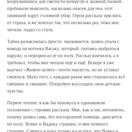
вооружившись для смелости кочергой и лыжной палкой,
пробовали выяснить, насколько опасен для них этот
оживший вдруг головной убор. Герои рассказа тряслись
от страха, я же хохотал так, что несколько раз, пока мне
читали, падал со стула.
Тайна разъяснялась просто: оказывается, шляпа упала с
комода на котенка Ваську, который, пытаясь выбраться
наружу, и передвигал её по полу. Рассказ кончился, а я
требовал, чтобы мне читали ещё и ещё. Вскоре я уже
выучил «Живую шляпу» почти наизусть, но не уставал
смеяться. Мало того, с каждым разом мне становилось всё
смешнее и смешнее. Попробую воссоздать свои детские
чувства.
Первое чтение: я как бы нахожусь в одинаковом
положении с героями рассказа. Мне, как и им, непонятно,
почему шляпа сама, без посторонней помощи, двигается
но полу. Вовке и Вадику страшно, и мне немного
страшно. Смеюсь я пока только из-за того, что Вовка и