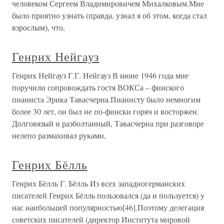
человеком Сергеем Владимировичем Михалковым.Мне
было приятно узнать (правда, узнал я об этом, когда стал
взрослым), что,
Генрих Нейгауз
Генрих Нейгауз Г.Г. Нейгауз В июне 1946 года мне
поручили сопровождать гостя ВОКСа – финского
пианиста Эрика Тавасчерна.Пианисту было немногим
более 30 лет, он был не по-фински горяч и восторжен.
Долговязый и разболтанный, Тавасчерна при разговоре
нелепо размахивал руками,
Генрих Бёлль
Генрих Бёлль Г. Бёлль Из всех западногерманских
писателей Генрих Бёлль пользовался (да и пользуется) у
нас наибольшей популярностью[46].Поэтому делегация
советских писателей (директор Института мировой