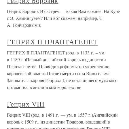
Генрих Боровик
Генрих Боровик Из встреч — какая Вам важнее: На Кубе
с Э. Хемингуэем? Или вот скажем, например, С
А. Гончаровым в
ГЕНРИХ II ПЛАНТАГЕНЕТ
ГЕНРИХ II ПЛАНТАГЕНЕТ (род. в 1133 г. – ум.
в 1189 г.)Первый английский король из династии
Плантагенетов. Проводил реформы по укреплению
королевской власти.После смерти сына Вильгельма
Завователя, короля Генриха I, не оставившего мужского
потомства, в английском королевстве
Генрих VIII
Генрих VIII (род. в 1491 г. — ум. в 1557 г.)Английский
король с 1509 г., из династии Тюдоров, вошедший в
историю как венценосный многоженец.Генрих VIII,