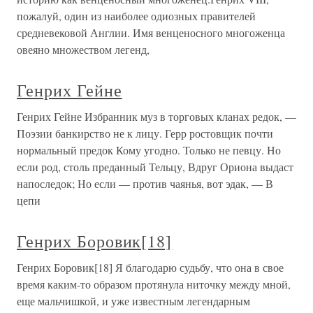
пожалуй, один из наиболее одиозных правителей
средневековой Англии. Имя венценосного многоженца
овеяно множеством легенд,
Генрих Гейне
Генрих Гейне Избранник муз в торговых кланах редок, —
Поэзии банкирство не к лицу. Герр ростовщик почти
нормальный предок Кому угодно. Только не певцу. Но
если род, столь преданный Тельцу, Вдруг Ориона выдаст
напоследок; Но если — против чаянья, вот эдак, — В
цепи
Генрих Боровик[18]
Генрих Боровик[18] Я благодарю судьбу, что она в свое
время каким-то образом протянула ниточку между мной,
еще мальчишкой, и уже известным легендарным