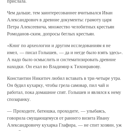
прислала.
Чем дальше, тем заинтересованнее вчитывался Иван
Александрович в древние документы: грамоту царя
Петра Алексеевича, множество челобитных крестьян
Ромоданов-ским, допросы беглых крестьян.
«Книг по археологии и другим исследованиям я не
имел, — писал Голышев, — да и негде было взять здесь».
А надо было осмыслить и систематизировать древние
находки. Он ехал во Владимир к Тихонравову.
Константин Никитич любил вставать в три-четыре утра.
Он будил кухарку, чтобы грела самовар, пил чай и
работал, пока домашние спят. Голышев и являлся к нему
спозаранку.
— Проходите, батюшка, проходите, — улыбаясь,
говорила смущающемуся от раннего визита Ивану
Александровичу кухарка Глафира, — не спит хозяин, уж