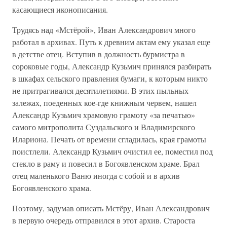
касающиеся иконописания.
Трудясь над «Мстёрой», Иван Александрович много
работал в архивах. Путь к древним актам ему указал еще
в детстве отец. Вступив в должность бурмистра в
сороковые годы, Александр Кузьмич принялся разбирать
в шкафах сельского правления бумаги, к которым никто
не притрагивался десятилетиями. В этих пыльных
залежах, поеденных кое-где книжным червем, нашел
Александр Кузьмич храмовую грамоту «за печатью»
самого митрополита Суздальского и Владимирского
Илариона. Печать от времени сгладилась, края грамоты
поистлели. Александр Кузьмич очистил ее, поместил под
стекло в раму и повесил в Богоявленском храме. Брал
отец маленького Ваню иногда с собой и в архив
Богоявленского храма.
Поэтому, задумав описать Мстёру, Иван Александрович
в первую очередь отправился в этот архив. Староста