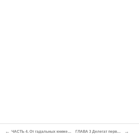
←
→
ЧАСТЬ 4. От гадальных книжек до научных монографий 1868–1878
ГЛАВА 3 Делегат первого археологического съезда