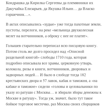
Кондрашка да Кирилка Сергеевы да племянники их
Дакучайка Елизарьев, да Якушка Ильин… да Власко
горшечник…».
В актах описывались «худые» уже тогда пахотные земли,
пустоты, перелоги, на реке «мельница двухколесная
мелет на вотчинников, а оброку с нее не платят».
Голышев старательно переписал всю писцовую книгу.
Потом столь же долго просидел над «Описной
раздельной книгой» слободы 1710 года, которая
подробно описывала все храмы, церковную утварь,
колокола, ризы и книги, вотчинников, дворовых и
задворных людей… И было в слободе тогда 182
крестьянских двора и 57 лавок, кабак и таможня, а «на
кабаке и таможне» сидели «головы и целовальники по
указу из ратуши с Москвы… и збирали зборы денежны к
Москве в ратушу». Тогда уж, значит, было тут такое
бойкое торговое местечко, раз Москва своих сборщиков