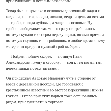
прислушиваясь к веселым разговорам.
Товар был на ярмарке в основном деревянный: кадки и
кадочки, корыта, колоды, лохани, ведра и целыми возами
— гробы, иногда дубовые, а чаще — сосновые. Ну,
гробов слободчанам так много сразу не требовалось,
потому скупали их сперва перекупщики, возами прямо, а
потом уж скупщик и — гробовщик, в любое время к нему
мстерянин придет и нужный гроб выберет.
— Пойдем, пойдем скорее, — потянул Иван
Александрович жену в сторону, — вон к тем возам, там
перекупщики потеху затевают.
Он придержал Авдотью Ивановну чуть в стороне от
возов с деревянной посудой, где торговался с
крестьянином известный во Мстёре перекупщик Никита
Рубцов. Пятеро приезжих парней тоже остановились
рядом, прислушиваясь к торговле.