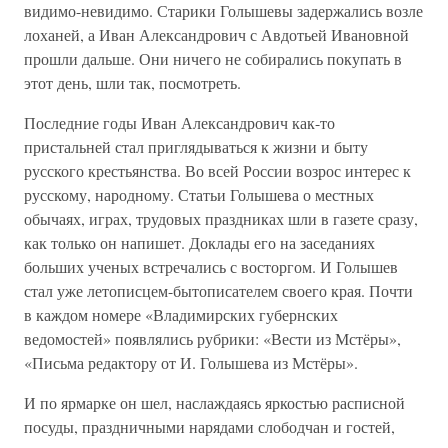
видимо-невидимо. Старики Голышевы задержались возле
лоханей, а Иван Александрович с Авдотьей Ивановной
прошли дальше. Они ничего не собирались покупать в
этот день, шли так, посмотреть.
Последние годы Иван Александрович как-то
пристальней стал приглядываться к жизни и быту
русского крестьянства. Во всей России возрос интерес к
русскому, народному. Статьи Голышева о местных
обычаях, играх, трудовых праздниках шли в газете сразу,
как только он напишет. Доклады его на заседаниях
больших ученых встречались с восторгом. И Голышев
стал уже летописцем-бытописателем своего края. Почти
в каждом номере «Владимирских губернских
ведомостей» появлялись рубрики: «Вести из Мстёры»,
«Письма редактору от И. Голышева из Мстёры».
И по ярмарке он шел, наслаждаясь яркостью расписной
посуды, праздничными нарядами слободчан и гостей,