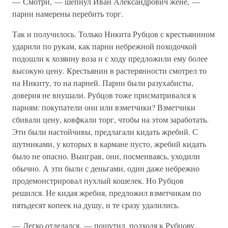
— Смотри, — шепнул Иван Александрович жене, —
парни намерены перебить торг.
Так и получилось. Только Никита Рубцов с крестьянином
ударили по рукам, как парни небрежной походочкой
подошли к хозяину воза и с ходу предложили ему более
высокую цену. Крестьянин в растерянности смотрел то
на Никиту, то на парней. Парни были разухабисты,
доверия не внушали. Рубцов тоже присматривался к
парням: покупатели они или взметчики? Взметчики
сбивали цену, ковфкали торг, чтобы на этом заработать.
Эти были настойчивы, предлагали кидать жребий. С
шутниками, у которых в кармане пусто, жребий кидать
было не опасно. Выиграв, они, посмеиваясь, уходили
обычно. А эти были с деньгами, один даже небрежно
продемонстрировал пухлый кошелек. Но Рубцов
решился. Не кидая жребия, предложил взметчикам по
пятьдесят копеек на душу, и те сразу удалились.
— Легко отделался, — пошутил, подходя к Рубцову,