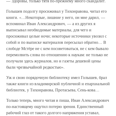
— Здоровы, только тятя по-прежнему много скандалит.
Голышев подолгу просиживал у Тихонравова, читал его
книги. «…Некоторые, лишние у него, он мне дарил, —
вспоминал Иван Александрович, — а из других я
выписывал необходимые материалы, для чего и
просиживал целые ночи; некоторые источники увозил с
собой и по выписке материалов пересылал обратно… В
слободе Мстёре не с кем посоветоваться, не с кем бывало
перемолвить слова по отношению к наукам: не только не
получали здесь журналов, но и газеты дешевой цены
были чрезвычайной редкостью».
Уж и свою порядочную библиотеку имел Голышев, брал
также книги из владимирской публичной и епархиальной
библиотек, у Тихонравова, Протасьева, Сень-кова…
Только теперь, много читая и пиша, Иван Александрович
по-настоящему ощутил потерю зрения. Единственный
рабочий глаз от такого долгого напряжения уставал,