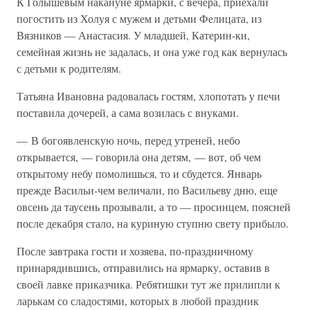
К Голышевым накануне ярмарки, с вечера, приехали
погостить из Холуя с мужем и детьми Фелицата, из
Вязников — Анастасия. У младшей, Катерин-ки,
семейная жизнь не задалась, и она уже год как вернулась
с детьми к родителям.
Татьяна Ивановна радовалась гостям, хлопотать у печи
поставила дочерей, а сама возилась с внуками.
— В богоявленскую ночь, перед утреней, небо
открывается, — говорила она детям, — вот, об чем
открытому небу помолишься, то и сбудется. Январь
прежде Васильи-чем величали, по Васильеву дню, еще
овсень да таусень прозывали, а то — просинцем, поясней
после декабря стало, на куриную ступню свету прибыло.
После завтрака гости и хозяева, по-праздничному
принарядившись, отправились на ярмарку, оставив в
своей лавке приказчика. Ребятишки тут же прилипли к
ларькам со сладостями, которых в любой праздник