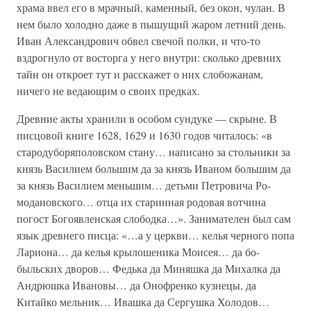
храма ввел его в мрачный, каменный, без окон, чулан. В
нем было холодно даже в пышущий жаром летний день.
Иван Александрович обвел свечой полки, и что-то
вздрогнуло от восторга у него внутри: сколько древних
тайн он откроет тут и расскажет о них слобожанам,
ничего не ведающим о своих предках.
Древние акты хранили в особом сундуке — скрыне. В
писцовой книге 1628, 1629 и 1630 годов читалось: «в
стародуборяполовском стану… написано за стольники за
князь Василием большим да за князь Иваном большим да
за князь Василием меньшим… детьми Петровича Ро-
модановского… отца их старинная родовая вотчина
погост Богоявленская слободка…». Занимателен был сам
язык древнего писца: «…а у церкви… келья черного попа
Лариона… да келья крылошеника Моисея… да бо-
быльских дворов… Федька да Миняшка да Михалка да
Андрюшка Ивановы… да Онофренко кузнецы, да
Китайко мельник… Ивашка да Сергушка Холодов…