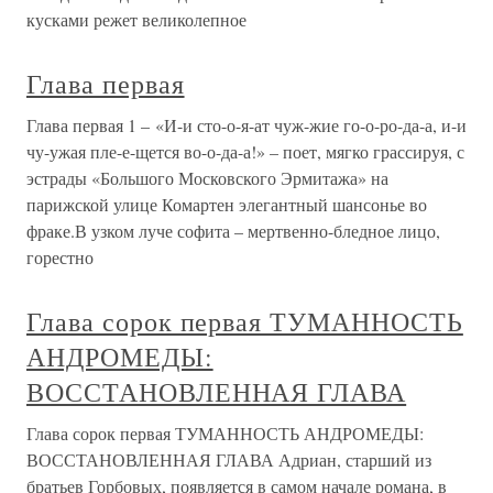
кусками режет великолепное
Глава первая
Глава первая 1 – «И-и сто-о-я-ат чуж-жие го-о-ро-да-а, и-и
чу-ужая пле-е-щется во-о-да-а!» – поет, мягко грассируя, с
эстрады «Большого Московского Эрмитажа» на
парижской улице Комартен элегантный шансонье во
фраке.В узком луче софита – мертвенно-бледное лицо,
горестно
Глава сорок первая ТУМАННОСТЬ
АНДРОМЕДЫ:
ВОССТАНОВЛЕННАЯ ГЛАВА
Глава сорок первая ТУМАННОСТЬ АНДРОМЕДЫ:
ВОССТАНОВЛЕННАЯ ГЛАВА Адриан, старший из
братьев Горбовых, появляется в самом начале романа, в