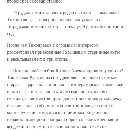
второй раз самовар ставлю.
— «Труды» комитета очень редко выходят, — жаловался
Тихонравов, — наверное, лучше выпускать их
тетрадками поменьше, но — почаще, Ну, хотя бы по три в
год.
После чая Тихонравов с огромным интересом
рассматривал привезенные Голышевым старинные акты
и раскладывал их в три стопы.
— Вот так, любезнейший Иван Александрович, уловили?
Так же как Русь наша есть древняя — великокняжеская,
старая — царская — и новая — императорская, таковы же
и акты. Так вот, двадцать, а не семнадцать, как вы
считали, ваших актов принадлежат восемнадцатому веку
и заключают в себе мстёрские вотчинные дела и ни в
коем случае не относятся к старинным. Еще очень
недавно помещики собирали оброк со своих крестьян и
ягодами, и яйцами, и всякой живностью и все сие