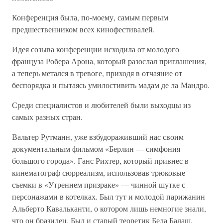
Конференция была, по-моему, самым первым
предшественником всех кинофестивалей.
Идея созыва конференции исходила от молодого
француза Робера Арона, который разослал приглашения,
а теперь метался в тревоге, приходя в отчаяние от
беспорядка и пытаясь умилостивить мадам де ла Мандро.
Среди специалистов и любителей были выходцы из
самых разных стран.
Вальтер Рутманн, уже взбудораживший нас своим
документальным фильмом «Берлин — симфония
большого города». Ганс Рихтер, который привнес в
кинематограф сюрреализм, использовав трюковые
съемки в «Утреннем призраке» — чинной шутке с
персонажами в котелках. Был тут и молодой парижанин
Альберто Кавальканти, о котором лишь немногие знали,
что он бразилец. Был и старый теоретик Бела Балаш,