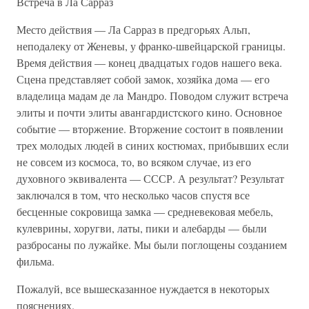
Встреча в Ла Сарраз
Место действия — Ла Сарраз в предгорьях Альп,
неподалеку от Женевы, у франко-швейцарской границы.
Время действия — конец двадцатых годов нашего века.
Сцена представляет собой замок, хозяйка дома — его
владелица мадам де ла Мандро. Поводом служит встреча
элиты и почти элиты авангардистского кино. Основное
событие — вторжение. Вторжение состоит в появлении
трех молодых людей в синих костюмах, прибывших если
не совсем из космоса, то, во всяком случае, из его
духовного эквивалента — СССР. А результат? Результат
заключался в том, что несколько часов спустя все
бесценные сокровища замка — средневековая мебель,
кулеврины, хоругви, латы, пики и алебарды — были
разбросаны по лужайке. Мы были поглощены созданием
фильма.
Пожалуй, все вышесказанное нуждается в некоторых
пояснениях.