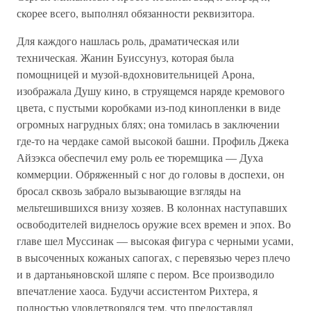
скорее всего, выполнял обязанности реквизитора.
Для каждого нашлась роль, драматическая или
техническая. Жанин Буиссунуз, которая была
помощницей и музой-вдохновительницей Арона,
изображала Душу кино, в струящемся наряде кремового
цвета, с пустыми коробками из-под кинопленки в виде
огромных нагрудных блях; она томилась в заключении
где-то на чердаке самой высокой башни. Профиль Джека
Айзэкса обеспечил ему роль ее тюремщика — Духа
коммерции. Обряженный с ног до головы в доспехи, он
бросал сквозь забрало вызывающие взгляды на
мельтешившихся внизу хозяев. В колоннах наступавших
освободителей виднелось оружие всех времен и эпох. Во
главе шел Муссинак — высокая фигура с черными усами,
в высоченных кожаных сапогах, с перевязью через плечо
и в дартаньяновской шляпе с пером. Все производило
впечатление хаоса. Будучи ассистентом Рихтера, я
полностью удовлетворялся тем, что предоставлял