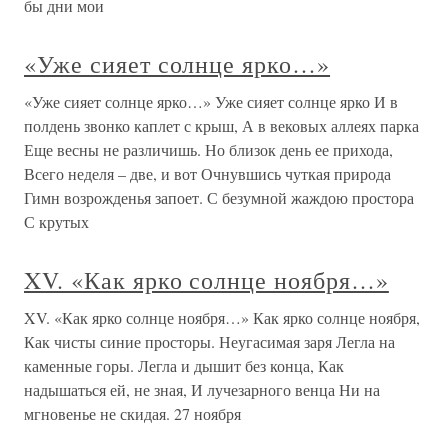
бы дни мои
«Уже сияет солнце ярко…»
«Уже сияет солнце ярко…» Уже сияет солнце ярко И в
полдень звонко каплет с крыш, А в вековых аллеях парка
Еще весны не различишь. Но близок день ее прихода,
Всего неделя – две, и вот Очнувшись чуткая природа
Гимн возрожденья запоет. С безумной жаждою простора
С крутых
XV. «Как ярко солнце ноября…»
XV. «Как ярко солнце ноября…» Как ярко солнце ноября,
Как чисты синие просторы. Неугасимая заря Легла на
каменные горы. Легла и дышит без конца, Как
надышаться ей, не зная, И лучезарного венца Ни на
мгновенье не скидая. 27 ноября