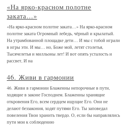
«На ярко-красном полотне
заката…»
«На ярко-красном полотне заката…» На ярко-красном
полотне заката Огромный лебедь, чёрный и крылатый.
На утрамбованной площадке дети… И мы с тобой играли
в игры эти. И мы… но, Боже мой, летят столетья,
Тысячелетья и милльоны лет! И вот опять усталость и
рассвет, И на
46. Живи в гармонии
46. Живи в гармонии Блаженны непорочные в пути,
ходящие в законе Господнем. Блаженны хранящие
откровения Его, всем сердцем ищущие Его. Они не
делают беззакония, ходят путями Его. Ты заповедал
повеления Твои хранить твердо. О, если бы направлялись
пути мои к соблюдению