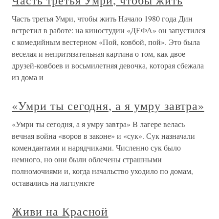
Часть третья Умри, чтобы жить
Часть третья Умри, чтобы жить Начало 1980 года Дин
встретил в работе: на киностудии «ДЕФА» он запустился
с комедийным вестерном «Пой, ковбой, пой». Это была
веселая и непритязательная картина о том, как двое
друзей-ковбоев и восьмилетняя девочка, которая сбежала
из дома и
«Умри ты сегодня, а я умру завтра»
«Умри ты сегодня, а я умру завтра» В лагере велась
вечная война «воров в законе» и «сук». Сук назначали
комендантами и нарядчиками. Численно сук было
немного, но они были облечены страшными
полномочиями и, когда начальство уходило по домам,
оставались на лагпункте
Живи на Красной