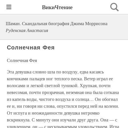
ВикиЧтение
Шаман. Скандальная биография Джима Моррисона
Руденская Анастасия
Солнечная Фея
Солнечная Фея
Эта девушка словно шла по воздуху, едва касаясь
кончиками пальцев ног теплого песка. Ветер играл ее
волосами и легкой светлой туникой. Хрупкая, почти
невесомая, почти прозрачная, неземная она была соткана
из капель воды, чистого воздуха и солнца… Он обогнал
ее и, ни говоря ни слова, опустился перед ней на колени.
От испуга и неожиданности девушка негромко
вскрикнула. С минуту они изучали друг друга. Она — с
удивлением, он — с нескрываемым удовольствием. Игра