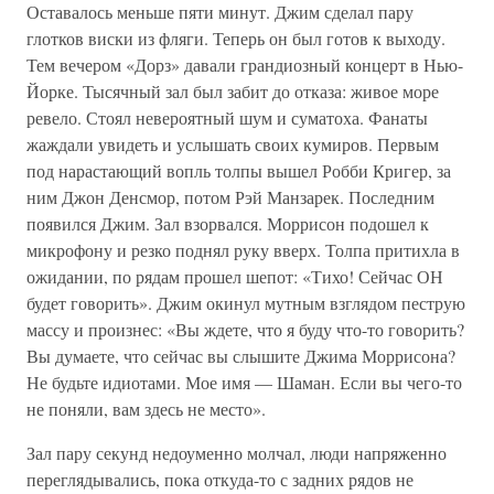
Оставалось меньше пяти минут. Джим сделал пару
глотков виски из фляги. Теперь он был готов к выходу.
Тем вечером «Дорз» давали грандиозный концерт в Нью-
Йорке. Тысячный зал был забит до отказа: живое море
ревело. Стоял невероятный шум и суматоха. Фанаты
жаждали увидеть и услышать своих кумиров. Первым
под нарастающий вопль толпы вышел Робби Кригер, за
ним Джон Денсмор, потом Рэй Манзарек. Последним
появился Джим. Зал взорвался. Моррисон подошел к
микрофону и резко поднял руку вверх. Толпа притихла в
ожидании, по рядам прошел шепот: «Тихо! Сейчас ОН
будет говорить». Джим окинул мутным взглядом пеструю
массу и произнес: «Вы ждете, что я буду что-то говорить?
Вы думаете, что сейчас вы слышите Джима Моррисона?
Не будьте идиотами. Мое имя — Шаман. Если вы чего-то
не поняли, вам здесь не место».
Зал пару секунд недоуменно молчал, люди напряженно
переглядывались, пока откуда-то с задних рядов не