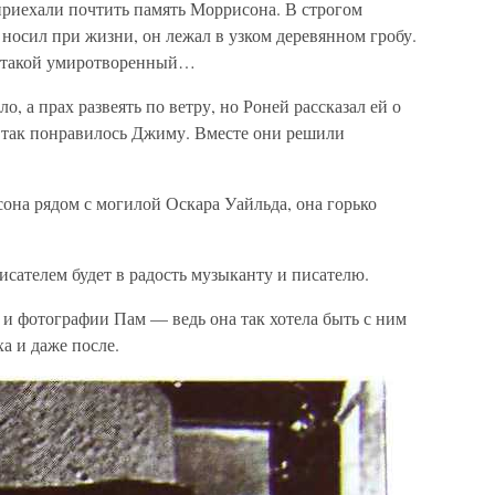
приехали почтить память Моррисона. В строгом
 носил при жизни, он лежал в узком деревянном гробу.
и такой умиротворенный…
о, а прах развеять по ветру, но Роней рассказал ей о
о так понравилось Джиму. Вместе они решили
она рядом с могилой Оскара Уайльда, она горько
исателем будет в радость музыканту и писателю.
и фотографии Пам — ведь она так хотела быть с ним
ха и даже после.