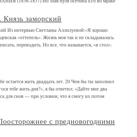
Я (1836-1837) Но злая пуля осетина Его во мраке
. Князь заморский
ский Из интервью Светланы Аллилуевой:«Я хорошо
щевская «оттепель». Жизнь моя так и не складывалась.
писать, переводить. Но все, что называется, «в стол».
бе остается жить двадцать лет. 20 Чем бы ты заполнил
ося тебе жить дня?», я бы ответил; «Дайте мне два
са для снов — при условии, что я смогу их потом
Поосторожнее с предновогодними