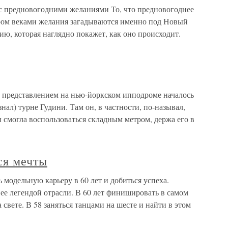
с предновогодними желаниями То, что предновогоднее
аром веками желания загадываются именно под Новый
ию, которая наглядно покажет, как оно происходит.
 представлением на нью-йоркском ипподроме началось
знал) турне Гудини. Там он, в частности, по-называл,
 смогла воспользоваться складным метром, держа его в
ся мечты
 модельную карьеру в 60 лет и добиться успеха.
 ее легендой отрасли. В 60 лет финишировать в самом
свете. В 58 заняться танцами на шесте и найти в этом