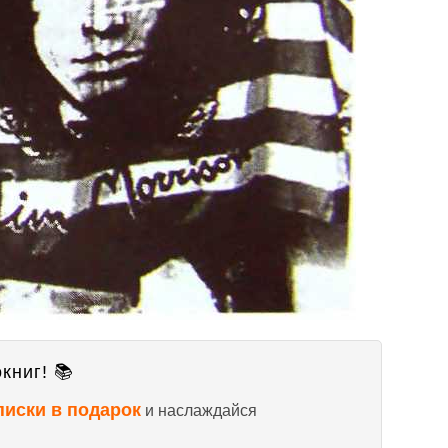
книг! 📚
писки в подарок
и наслаждайся