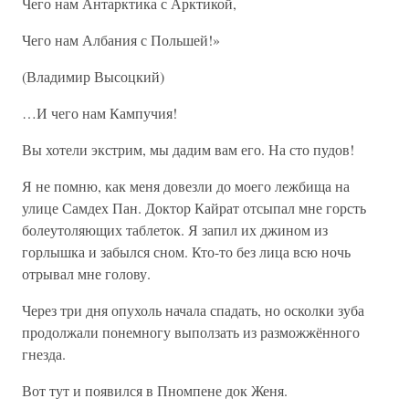
Чего нам Антарктика с Арктикой,
Чего нам Албания с Польшей!»
(Владимир Высоцкий)
…И чего нам Кампучия!
Вы хотели экстрим, мы дадим вам его. На сто пудов!
Я не помню, как меня довезли до моего лежбища на
улице Самдех Пан. Доктор Кайрат отсыпал мне горсть
болеутоляющих таблеток. Я запил их джином из
горлышка и забылся сном. Кто-то без лица всю ночь
отрывал мне голову.
Через три дня опухоль начала спадать, но осколки зуба
продолжали понемногу выползать из разможжённого
гнезда.
Вот тут и появился в Пномпене док Женя.