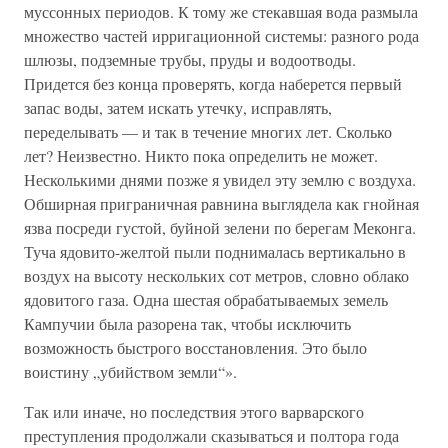
муссонных периодов. К тому же стекавшая вода размыла
множество частей ирригационной системы: разного рода
шлюзы, подземные трубы, пруды и водоотводы.
Придется без конца проверять, когда наберется первый
запас воды, затем искать утечку, исправлять,
переделывать — и так в течение многих лет. Сколько
лет? Неизвестно. Никто пока определить не может.
Несколькими днями позже я увидел эту землю с воздуха.
Обширная приграничная равнина выглядела как гнойная
язва посреди густой, буйной зелени по берегам Меконга.
Туча ядовито-желтой пыли поднималась вертикально в
воздух на высоту нескольких сот метров, словно облако
ядовитого газа. Одна шестая обрабатываемых земель
Кампучии была разорена так, чтобы исключить
возможность быстрого восстановления. Это было
воистину „убийством земли“».
Так или иначе, но последствия этого варварского
преступления продолжали сказываться и полтора года