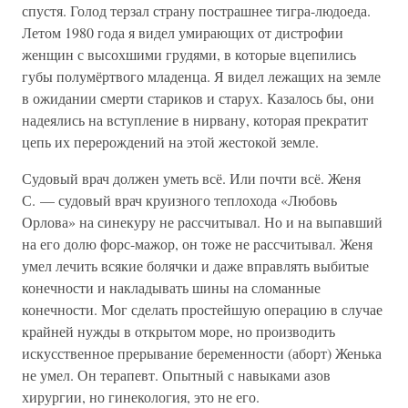
спустя. Голод терзал страну пострашнее тигра-людоеда.
Летом 1980 года я видел умирающих от дистрофии
женщин с высохшими грудями, в которые вцепились
губы полумёртвого младенца. Я видел лежащих на земле
в ожидании смерти стариков и старух. Казалось бы, они
надеялись на вступление в нирвану, которая прекратит
цепь их перерождений на этой жестокой земле.
Судовый врач должен уметь всё. Или почти всё. Женя
С. — судовый врач круизного теплохода «Любовь
Орлова» на синекуру не рассчитывал. Но и на выпавший
на его долю форс-мажор, он тоже не рассчитывал. Женя
умел лечить всякие болячки и даже вправлять выбитые
конечности и накладывать шины на сломанные
конечности. Мог сделать простейшую операцию в случае
крайней нужды в открытом море, но производить
искусственное прерывание беременности (аборт) Женька
не умел. Он терапевт. Опытный с навыками азов
хирургии, но гинекология, это не его.