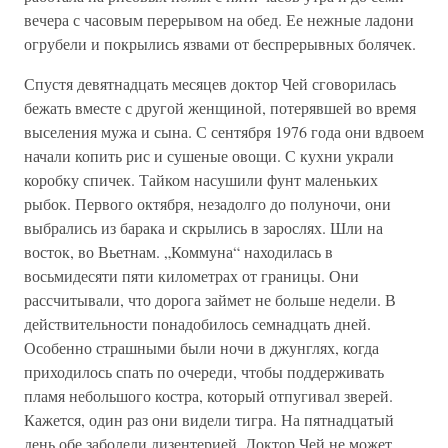
вечера с часовым перерывом на обед. Ее нежные ладони
огрубели и покрылись язвами от беспрерывных болячек.
Спустя девятнадцать месяцев доктор Чей сговорилась
бежать вместе с другой женщиной, потерявшей во время
выселения мужа и сына. С сентября 1976 года они вдвоем
начали копить рис и сушеные овощи. С кухни украли
коробку спичек. Тайком насушили фунт маленьких
рыбок. Первого октября, незадолго до полуночи, они
выбрались из барака и скрылись в зарослях. Шли на
восток, во Вьетнам. „Коммуна“ находилась в
восьмидесяти пяти километрах от границы. Они
рассчитывали, что дорога займет не больше недели. В
действительности понадобилось семнадцать дней.
Особенно страшными были ночи в джунглях, когда
приходилось спать по очереди, чтобы поддерживать
пламя небольшого костра, который отпугивал зверей.
Кажется, один раз они видели тигра. На пятнадцатый
день обе заболели дизентерией. Доктор Чей не может