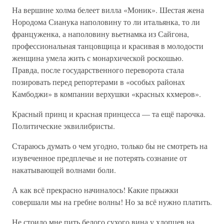
На вершине холма белеет вилла «Моник». Шестая жена
Нородома Сианука наполовину то ли итальянка, то ли
француженка, а наполовину вьетнамка из Сайгона,
профессиональная танцовщица и красивая в молодости
женщина умела жить с монархической роскошью.
Правда, после государственного переворота стала
позировать перед репортерами в «особых районах
Камбоджи» в компании верхушки «красных кхмеров».
Красный принц и красная принцесса — та ещё парочка.
Политические эквилибристы.
Стараюсь думать о чем угодно, только бы не смотреть на
изувеченное предплечье и не потерять сознание от
накатывающей волнами боли.
А как всё прекрасно начиналось! Какие прыжки
совершали мы на гребне волны! Но за всё нужно платить.
Не стоило мне пить белого сухого вина у хлопцев на