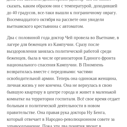
сказать, каким образом они с температурой, доходившей
до 40 градусов, все-таки вышли к пограничному оврагу.
Восемнадцатого октября на рассвете они увидели
вьетнамского крестьянина с автоматом.
Два с половиной года доктор Чей провела во Вьетнаме, в
лагере для беженцев из Кампучии. Сразу после
выздоровления занялась политической работой среди
беженцев, была в числе организаторов Единого фронта
национального спасения Кампучии. В Пномпень
возвратилась вместе с передовыми: частями
освободительной армии. Теперь она одинокая женщина,
личная жизнь у нее кончена. Она не вернулась в свою
бывшую квартиру в центре города и живет в маленькой
комнатке на территории госпиталя. Всё свое время отдает
больным и политической деятельности в новом
правительстве. Она правая рука доктора Ну Бенга,
который отвечает в Народно-революционном совете за
здравоохранение. Пока эти два понятия звучат в