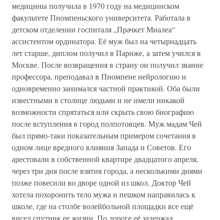
медицины получила в 1970 году на медицинском
факультете Пномпеньского университета. Работала в
детском отделении госпиталя „Прачкет Миалеа“
ассистентом ординатора. Её муж был на четырнадцать
лет старше, диплом получил в Париже, а затем учился в
Москве. После возвращения в страну он получил звание
профессора, преподавал в Пномпене нейрологию и
одновременно занимался частной практикой. Оба были
известными в столице людьми и не имели никакой
возможности спрятаться или скрыть свою биографию
после вступления в город полпотовцев. Муж мадам Чей
был прямо-таки показательным примером сочетания в
одном лице вредного влияния Запада и Советов. Его
арестовали в собственной квартире двадцатого апреля,
через три дня после взятия города, а несколькими днями
позже повесили во дворе одной из школ. Доктор Чей
хотела похоронить тело мужа и пешком направилась к
школе, где на столбе волейбольной площадки все ещё
висел спутник ее жизни. По дороге её задержал