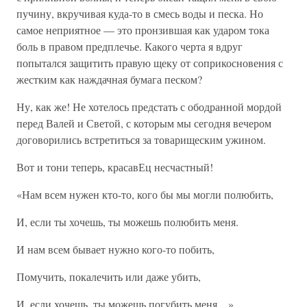
пучину, вкручивая куда-то в смесь воды и песка. Но
самое неприятное — это пронзившая как ударом тока
боль в правом предплечье. Какого черта я вдруг
попытался защитить правую щеку от соприкосновения с
жестким как наждачная бумага песком?
Ну, как же! Не хотелось предстать с ободранной мордой
перед Валей и Светой, с которым мы сегодня вечером
договорились встретиться за товарищеским ужином.
Вот и тони теперь, красавЕц несчастный!
«Нам всем нужен кто-то, кого бы мы могли полюбить,
И, если ты хочешь, ты можешь полюбить меня.
И нам всем бывает нужно кого-то побить,
Помучить, покалечить или даже убить,
И, если хочешь, ты можешь погубить меня…»