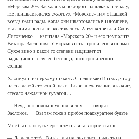
«Морском-20». Заехали мы по дороге на пляж к причалу,
где пришвартовался сухогруз. «Морские» нам с Пашкой
всегда были рады. Когда они швартовались в Пномпене,
мы с ними почти не расставались. А тут встретили Сашу
Литовченко — капитана «Морского-20» и его помполита
Виктора Заслонова. У моряков есть «тропическая норма».
Сухое вино в какой-то степени защищает от
радиационных лучей беспощадного тропического
солнца.
Хлопнули по первому стакану. Спрашиваю Витьку, что у
него с левой стороной щеки. Такое впечатление, что кожу
стесало наждачной бумагой…
— Неудачно поднырнул под волну, — говорит
Заслонов. — Вы там тоже в прибое поаккуратнее будьте.
Мне бы сплюнуть через плечо, а я за второй стакан.
— Да ладно тебе, Витёк, мы наловчились прыгать на