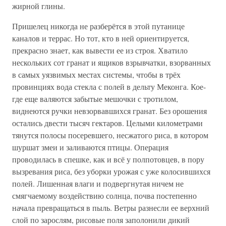
жирной глины.
Пришелец никогда не разберётся в этой путанице
каналов и террас. Но тот, кто в ней ориентируется,
прекрасно знает, как вывести ее из строя. Хватило
нескольких сот гранат и ящиков взрывчатки, взорванных
в самых уязвимых местах системы, чтобы в трёх
провинциях вода стекла с полей в дельту Меконга. Кое-
где еще валяются забытые мешочки с тротилом,
виднеются ручки невзорвавшихся гранат. Без орошения
остались двести тысяч гектаров. Целыми километрами
тянутся полосы посеревшего, несжатого риса, в котором
шуршат змеи и заливаются птицы. Операция
проводилась в спешке, как и всё у полпотовцев, в пору
вызревания риса, без уборки урожая с уже колосившихся
полей. Лишенная влаги и подвергнутая ничем не
смягчаемому воздействию солнца, почва постепенно
начала превращаться в пыль. Ветры разнесли ее верхний
слой по зарослям, рисовые поля заполонили дикий