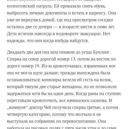
полпотовский патруль. Ей приказали снять обувь,
выбросить личные документы и встать в шеренгу. Она
уже не вернулась домой, где под присмотром соседки
остались две се дочери — в возрасте шести и семи лет.
Дети исчезли навсегда в водовороте эвакуации. Нет
надежды, что они когда-нибудь найдутся.
Двадцать два дня она шла пешком до уезда Бунлонг.
Сперва на север дорогой номер 13, потом на восток по
дороге номер 19. Из-за кровоточащих, израненных ног
она не могла идти дальше; трижды вынуждена была
останавливаться; конвоиры велели ей сесть на возок,
который тянули две старые женщины, но не позволили
задержаться хотя бы на один день. Когда раны на ступнях
переставали кровоточить, все начиналось сызнова. В
„коммуне“ доктор Чей получила сперва третью, а потом
четвертую категорию, потому что молчала и не
выступала на собраниях по перевоспитанию. Она
работала на рисовых полях с пяти часов утра и до семи