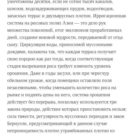
уничтожены десятки, если не сотни тысяч каналов,
шлюзов, водозадерживающих прудов, водоотводов,
запасных террас и двухъярусных плотин. Ирригационная
система на рисовых полях Азии — это дело рук
множества поколений, итог миллионов проработанных
дней, создание вековой мудрости, передаваемой от отца
сыну. Циркуляция воды, приносимой муссонными
дождями, налажена так, что каждая терраса получает
свою порцию как раз тогда, когда соответствующая
стадия вызревания риса требует изменить уровень
орошения. Даже в годы засухи, или при чересчур
обильном урожае, когда помещики оставляли поля
незасеянными, чтобы уменьшить количество риса на
рынке и поднять цены на него, система орошения
действует без перерыва, поскольку используются три
закона природы, действие которых приостановить нельзя:
сила тяжести, регулярность муссонных периодов и закон
Бернулли, предусматривающий в данном случае
непроницаемость плотно утрамбованных плотин из