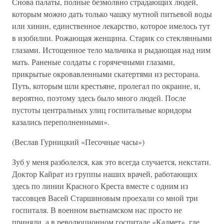
Снова палаты, полные безмолвно страдающих людей,
которым можно дать только чашку мутной питьевой воды
или хинин, единственное лекарство, которое имелось тут
в изобилии. Рожающая женщина. Старик со стеклянными
глазами. Истощенное тело мальчика и рыдающая над ним
мать. Раненые солдаты с горячечными глазами,
прикрытые окровавленными скатертями из ресторана.
Путь, которым шли крестьяне, пролегал по окраине, и,
вероятно, поэтому здесь было много людей. После
пустоты центральных улиц госпитальные коридоры
казались переполненными».
(Веслав Гурницкий «Песочные часы»)
Зуб у меня разболелся, как это всегда случается, некстати.
Доктор Кайрат из группы наших врачей, работающих
здесь по линии Красного Креста вместе с одним из
тассовцев Васей Старшиновым проехали со мной три
госпиталя. В военном вьетнамском нас просто не
приняли, а в революционном госпитале «Калмет», где