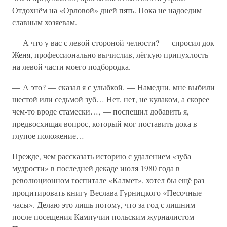
Отдохнём на «Орловой» дней пять. Пока не надоедим
славным хозяевам.
— А что у вас с левой стороной челюсти? — спросил док
Женя, профессионально вычислив, лёгкую припухлость
на левой части моего подбородка.
— А это? — сказал я с улыбкой. — Намедни, мне выбили
шестой или седьмой зуб… Нет, нет, не кулаком, а скорее
чем-то вроде стамески…, — поспешил добавить я,
предвосхищая вопрос, который мог поставить дока в
глупое положение…
Прежде, чем рассказать историю с удалением «зуба
мудрости» в последней декаде июля 1980 года в
революционном госпитале «Калмет», хотел бы ещё раз
процитировать книгу Веслава Гурницкого «Песочные
часы». Делаю это лишь потому, что за год с лишним
после посещения Кампучии польским журналистом