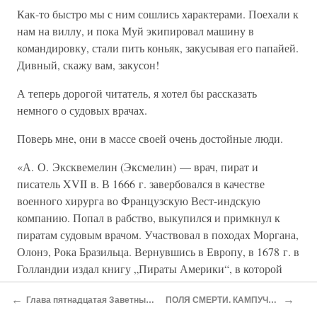
Как-то быстро мы с ним сошлись характерами. Поехали к
нам на виллу, и пока Муй экипировал машину в
командировку, стали пить коньяк, закусывая его папайей.
Дивный, скажу вам, закусон!
А теперь дорогой читатель, я хотел бы рассказать
немного о судовых врачах.
Поверь мне, они в массе своей очень достойные люди.
«А. О. Эксквемелин (Эксмелин) — врач, пират и
писатель XVII в. В 1666 г. завербовался в качестве
военного хирурга во Французскую Вест-индскую
компанию. Попал в рабство, выкупился и примкнул к
пиратам судовым врачом. Участвовал в походах Моргана,
Олонэ, Рока Бразильца. Вернувшись в Европу, в 1678 г. в
Голландии издал книгу „Пираты Америки“, в которой
описал жизнь, быт и подвиги пиратов. Книга мгновенно
←
→
Глава пятнадцатая Заветный Обри Бердслей
ПОЛЯ СМЕРТИ. КАМПУЧИЯ ИЮЛЬ 1980
стала бестселлером».