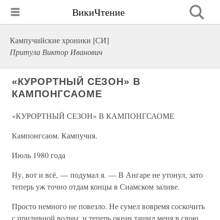
ВикиЧтение
Кампучийские хроники [СИ]
Притула Виктор Иванович
«КУРОРТНЫЙ СЕЗОН» В
КАМПОНГСАОМЕ
«КУРОРТНЫЙ СЕЗОН» В КАМПОНГСАОМЕ
Кампонгсаом. Кампучия.
Июль 1980 года
Ну, вот и всё, — подумал я. — В Ангаре не утонул, зато
теперь уж точно отдам концы в Сиамском заливе.
Просто немного не повезло. Не сумел вовремя соскочить
с приливной волны, и теперь океан тащил меня в свою