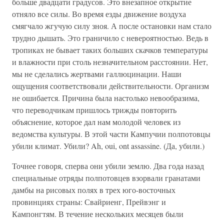
больше двадцати градусов. Это внезапное открытие
отняло все силы. Во время езды движение воздуха
смягчало жгучую силу зноя. А после остановки нам стало
трудно дышать. Это граничило с невероятностью. Ведь в
тропиках не бывает таких больших скачков температуры
и влажности при столь незначительном расстоянии. Нет,
мы не сделались жертвами галлюцинации. Наши
ощущения соответствовали действительности. Организм
не ошибается. Причина была настолько невообразима,
что переводчикам пришлось трижды повторить
объяснение, которое дал нам молодой человек из
ведомства культуры. В этой части Кампучии полпотовцы
убили климат. Убили? Ah, oui, ont assassine. (Да, убили.)
Точнее говоря, сперва они убили землю. Два года назад
специальные отряды полпотовцев взорвали гранатами
дамбы на рисовых полях в трех юго-восточных
провинциях страны: Свайриенг, Прейвэнг и
Кампонгтям. В течение нескольких месяцев были