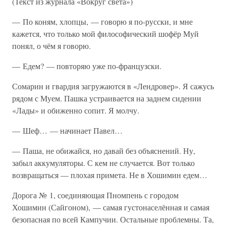
(Текст из журнала «Вокруг света»)
— По коням, хлопцы, — говорю я по-русски, и мне
кажется, что только мой философический шофёр Муй
понял, о чём я говорю.
— Едем? — повторяю уже по-французски.
Сомарин и гвардия загружаются в «Лендровер». Я сажусь
рядом с Муем. Пашка устраивается на заднем сидении
«Лады» и обиженно сопит. Я молчу.
— Шеф… — начинает Павел…
— Паша, не обижайся, но давай без объяснений. Ну,
забыл аккумуляторы. С кем не случается. Вот только
возвращаться — плохая примета. Не в Хошимин едем…
Дорога № 1, соединяющая Пномпень с городом
Хошимин (Сайгоном), — самая густонаселённая и самая
безопасная по всей Кампучии. Остальные проблемны. Та,