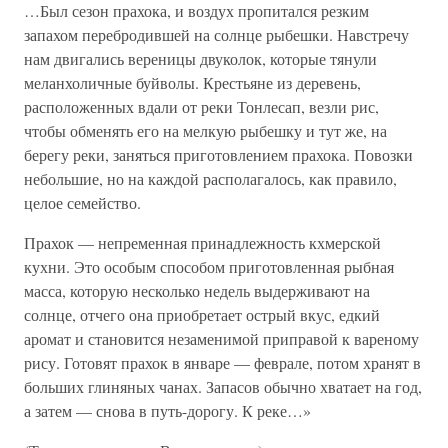
…Был сезон прахока, и воздух пропитался резким
запахом перебродившей на солнце рыбешки. Навстречу
нам двигались вереницы двуколок, которые тянули
меланхоличные буйволы. Крестьяне из деревень,
расположенных вдали от реки Тонлесап, везли рис,
чтобы обменять его на мелкую рыбешку и тут же, на
берегу реки, заняться приготовлением прахока. Повозки
небольшие, но на каждой располагалось, как правило,
целое семейство.
Прахок — непременная принадлежность кхмерской
кухни. Это особым способом приготовленная рыбная
масса, которую несколько недель выдерживают на
солнце, отчего она приобретает острый вкус, едкий
аромат и становится незаменимой приправой к вареному
рису. Готовят прахок в январе — феврале, потом хранят в
больших глиняных чанах. Запасов обычно хватает на год,
а затем — снова в путь-дорогу. К реке…»