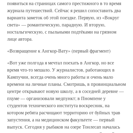
появиться на страницах самого престижного в то время
журнала путешествий. Сейчас я решил сопоставить два
варианта заметок об этой поездке. Первую, из «Вокруг
света» — романтическую, парадную. И вторую,
ностальгическую, с пыльными подтёками на грязном
лице автора.
«Возвращение к Ангкор-Вату» (первый фрагмент)
«Вот уже полгода я мечтал поехать в Ангкор, но все
время что-то мешало. У журналистов, работающих в
Кампучии, всегда очень много работы и очень мало
времени на личные планы. Смотришь, в провинциальном
центре открывают новую школу, а в соседней деревне —
пхуме — организовали медпункт; в Пномпене у
студентов технического института воскресник, на
котором ребята расчищают территорию от буйных трав
запустения, а на медицинском факультете — первый
выпуск. Сегодня у рыбаков на озере Тонлесап началась