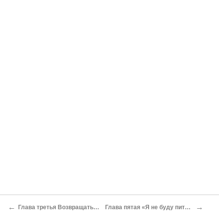
←
→
Глава третья Возвращаться — плохая примета
Глава пятая «Я не буду пить вьетнамскую водку!»