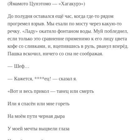
(Ямамото Цунэтомо — «Хагакурэ»)
До полудня оставался ещё час, когда где-то рядом
прогремел взрыв. Мы ехали по мосту через какую-то
речку. «Ладу» окатило фонтаном воды. Муй побледнел,
если только это сравнение применимо к его лицу цвета
кофе со сливками, и, вцепившись в руль, рванул вперёд.
Пашка вскочил, ничего со сна не соображая.
— Шеф…
— Кажется, ****ец! — сказал я.
«Вот и весь прикол — танец или смерть
Или я спасён или мне гореть
На моём пути черная дыра
У моей мечты выцвели глаза