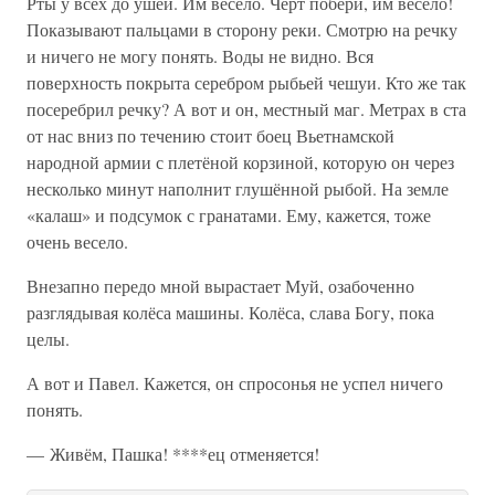
Рты у всех до ушей. Им весело. Чёрт побери, им весело!
Показывают пальцами в сторону реки. Смотрю на речку
и ничего не могу понять. Воды не видно. Вся
поверхность покрыта серебром рыбьей чешуи. Кто же так
посеребрил речку? А вот и он, местный маг. Метрах в ста
от нас вниз по течению стоит боец Вьетнамской
народной армии с плетёной корзиной, которую он через
несколько минут наполнит глушённой рыбой. На земле
«калаш» и подсумок с гранатами. Ему, кажется, тоже
очень весело.
Внезапно передо мной вырастает Муй, озабоченно
разглядывая колёса машины. Колёса, слава Богу, пока
целы.
А вот и Павел. Кажется, он спросонья не успел ничего
понять.
— Живём, Пашка! ****ец отменяется!