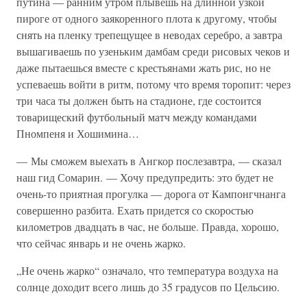
путина — ранним утром плывешь на длинной узкой
пироге от одного заякоренного плота к другому, чтобы
снять на пленку трепещущее в неводах серебро, а завтра
вышагиваешь по узеньким дамбам среди рисовых чеков и
даже пытаешься вместе с крестьянами жать рис, но не
успеваешь войти в ритм, потому что время торопит: через
три часа ты должен быть на стадионе, где состоится
товарищеский футбольный матч между командами
Пномпеня и Хошимина…
— Мы сможем выехать в Ангкор послезавтра, — сказал
наш гид Сомарин. — Хочу предупредить: это будет не
очень-то приятная прогулка — дорога от Кампонгчнанга
совершенно разбита. Ехать придется со скоростью
километров двадцать в час, не больше. Правда, хорошо,
что сейчас январь и не очень жарко.
„Не очень жарко“ означало, что температура воздуха на
солнце доходит всего лишь до 35 градусов по Цельсию.