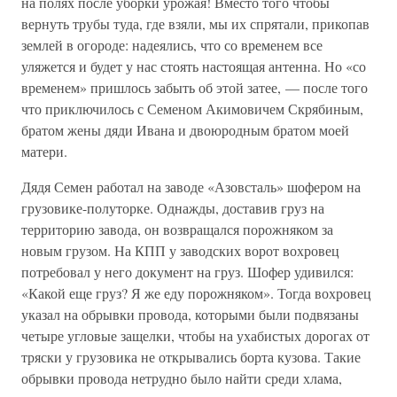
на полях после уборки урожая! Вместо того чтобы
вернуть трубы туда, где взяли, мы их спрятали, прикопав
землей в огороде: надеялись, что со временем все
уляжется и будет у нас стоять настоящая антенна. Но «со
временем» пришлось забыть об этой затее, — после того
что приключилось с Семеном Акимовичем Скрябиным,
братом жены дяди Ивана и двоюродным братом моей
матери.
Дядя Семен работал на заводе «Азовсталь» шофером на
грузовике-полуторке. Однажды, доставив груз на
территорию завода, он возвращался порожняком за
новым грузом. На КПП у заводских ворот вохровец
потребовал у него документ на груз. Шофер удивился:
«Какой еще груз? Я же еду порожняком». Тогда вохровец
указал на обрывки провода, которыми были подвязаны
четыре угловые защелки, чтобы на ухабистых дорогах от
тряски у грузовика не открывались борта кузова. Такие
обрывки провода нетрудно было найти среди хлама,