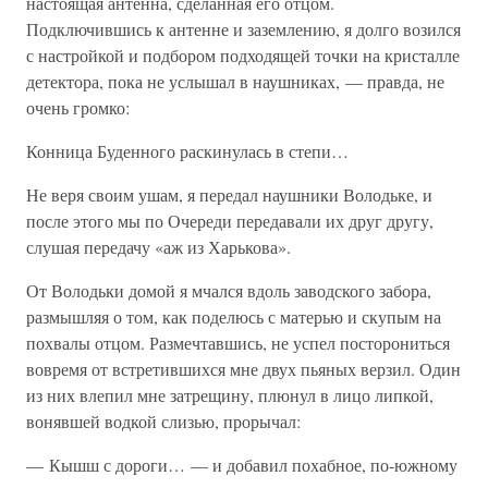
настоящая антенна, сделанная его отцом.
Подключившись к антенне и заземлению, я долго возился
с настройкой и подбором подходящей точки на кристалле
детектора, пока не услышал в наушниках, — правда, не
очень громко:
Конница Буденного раскинулась в степи…
Не веря своим ушам, я передал наушники Володьке, и
после этого мы по Очереди передавали их друг другу,
слушая передачу «аж из Харькова».
От Володьки домой я мчался вдоль заводского забора,
размышляя о том, как поделюсь с матерью и скупым на
похвалы отцом. Размечтавшись, не успел посторониться
вовремя от встретившихся мне двух пьяных верзил. Один
из них влепил мне затрещину, плюнул в лицо липкой,
вонявшей водкой слизью, прорычал:
— Кышш с дороги… — и добавил похабное, по-южному