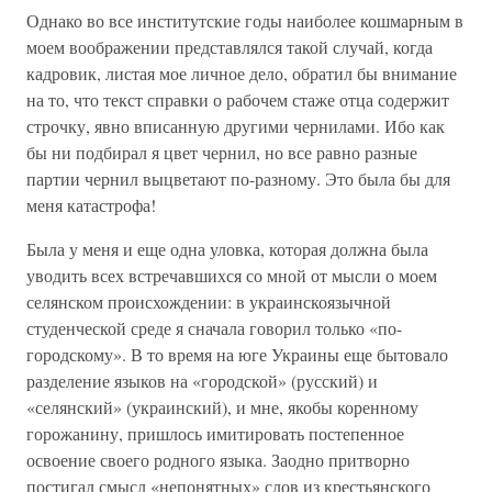
Однако во все институтские годы наиболее кошмарным в
моем воображении представлялся такой случай, когда
кадровик, листая мое личное дело, обратил бы внимание
на то, что текст справки о рабочем стаже отца содержит
строчку, явно вписанную другими чернилами. Ибо как
бы ни подбирал я цвет чернил, но все равно разные
партии чернил выцветают по-разному. Это была бы для
меня катастрофа!
Была у меня и еще одна уловка, которая должна была
уводить всех встречавшихся со мной от мысли о моем
селянском происхождении: в украинскоязычной
студенческой среде я сначала говорил только «по-
городскому». В то время на юге Украины еще бытовало
разделение языков на «городской» (русский) и
«селянский» (украинский), и мне, якобы коренному
горожанину, пришлось имитировать постепенное
освоение своего родного языка. Заодно притворно
постигал смысл «непонятных» слов из крестьянского