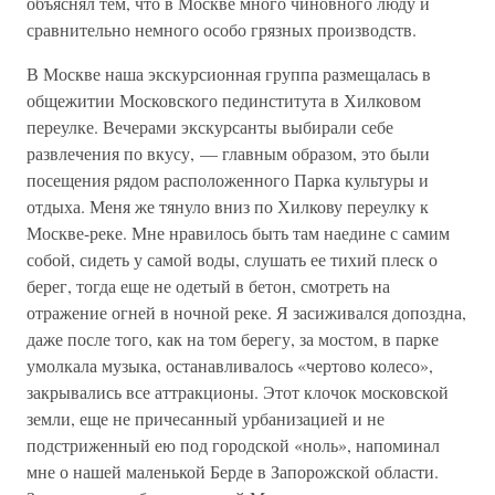
объяснял тем, что в Москве много чиновного люду и
сравнительно немного особо грязных производств.
В Москве наша экскурсионная группа размещалась в
общежитии Московского пединститута в Хилковом
переулке. Вечерами экскурсанты выбирали себе
развлечения по вкусу, — главным образом, это были
посещения рядом расположенного Парка культуры и
отдыха. Меня же тянуло вниз по Хилкову переулку к
Москве-реке. Мне нравилось быть там наедине с самим
собой, сидеть у самой воды, слушать ее тихий плеск о
берег, тогда еще не одетый в бетон, смотреть на
отражение огней в ночной реке. Я засиживался допоздна,
даже после того, как на том берегу, за мостом, в парке
умолкала музыка, останавливалось «чертово колесо»,
закрывались все аттракционы. Этот клочок московской
земли, еще не причесанный урбанизацией и не
подстриженный ею под городской «ноль», напоминал
мне о нашей маленькой Берде в Запорожской области.