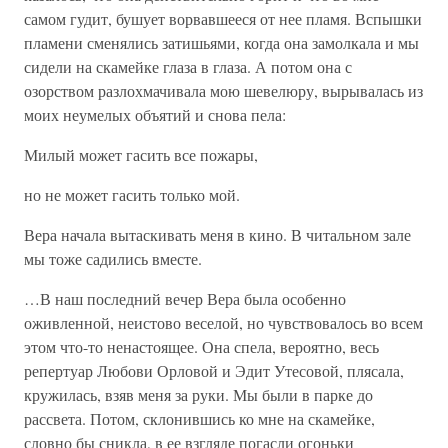
самом гудит, бушует ворвавшееся от нее пламя. Вспышки
пламени сменялись затишьями, когда она замолкала и мы
сидели на скамейке глаза в глаза. А потом она с
озорством разлохмачивала мою шевелюру, вырывалась из
моих неумелых объятий и снова пела:
Милый может гасить все пожары,
но не может гасить только мой.
Вера начала вытаскивать меня в кино. В читальном зале
мы тоже садились вместе.
…В наш последний вечер Вера была особенно
оживленной, неистово веселой, но чувствовалось во всем
этом что-то ненастоящее. Она спела, вероятно, весь
репертуар Любови Орловой и Эдит Утесовой, плясала,
кружилась, взяв меня за руки. Мы были в парке до
рассвета. Потом, склонившись ко мне на скамейке,
словно бы сникла, в ее взгляде погасли огоньки