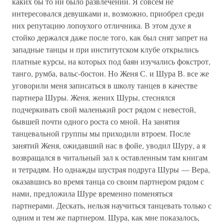
каких бы то ни было развлечений. Я совсем не
интересовался девушками и, возможно, приобрел среди
них репутацию лопоухого отличника. В этом духе я
стойко держался даже после того, как был снят запрет на
западные танцы и при институтском клубе открылись
платные курсы, на которых под баян изучались фокстрот,
танго, румба, вальс-бостон. Но Женя С. и Шура В. все же
уговорили меня записаться в школу танцев в качестве
партнера Шуры. Женя, жених Шуры, стеснялся
подчеркивать свой маленький рост рядом с невестой,
бывшей почти одного роста со мной. На занятия
танцевальной группы мы приходили втроем. После
занятий Женя, ожидавший нас в фойе, уводил Шуру, а я
возвращался в читальный зал к оставленным там книгам
и тетрадям. Но однажды шустрая подруга Шуры — Вера,
оказавшись во время танца со своим партнером рядом с
нами, предложила Шуре временно поменяться
партнерами. Дескать, нельзя научиться танцевать только с
одним и тем же партнером. Шура, как мне показалось,