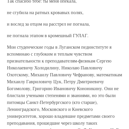
Так спасибо тебе: ты меня опекала,
не сгубила на ратных кровавых полях,
и вослед за отцом на расстрел не погнала,
не погнала этапом в кромешный ГУЛАГ.
Мои студенческие годы в Луганском пединституте я
вспоминаю с глубоким и теплым чувством
признательности к преподавателям-физикам Сергею
Николаевичу Холодилину, Николаю Павловичу
Охотскому, Михаилу Павловичу Чефранову, математикам
Михаилу Гавриловичу Цук, Петру Дмитриевичу
Богомолову, Григорию Ивановичу Кононикину. Они не
блистали учеными степенями и званиями, но это были
питомцы Санкт-Петербургского (кто старше),
Ленинградского, Московского и Киевского
университетов, хорошо владевшие предметами своего
преподавания, прошедшие через школу таких