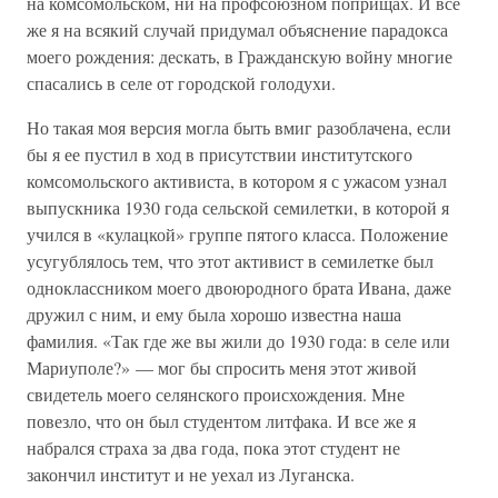
на комсомольском, ни на профсоюзном поприщах. И все
же я на всякий случай придумал объяснение парадокса
моего рождения: деcкать, в Гражданскую войну многие
спасались в селе от городской голодухи.
Но такая моя версия могла быть вмиг разоблачена, если
бы я ее пустил в ход в присутствии институтского
комсомольского активиста, в котором я с ужасом узнал
выпускника 1930 года сельской семилетки, в которой я
учился в «кулацкой» группе пятого класса. Положение
усугублялось тем, что этот активист в семилетке был
одноклассником моего двоюродного брата Ивана, даже
дружил с ним, и ему была хорошо известна наша
фамилия. «Так где же вы жили до 1930 года: в селе или
Мариуполе?» — мог бы спросить меня этот живой
свидетель моего селянского происхождения. Мне
повезло, что он был студентом литфака. И все же я
набрался страха за два года, пока этот студент не
закончил институт и не уехал из Луганска.