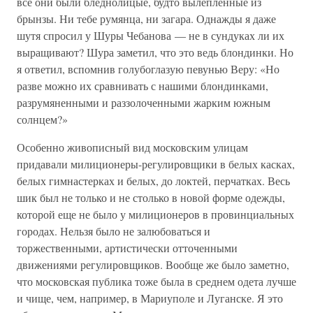
все они были бледнолицые, будто вылепленные из
брынзы. Ни тебе румянца, ни загара. Однажды я даже
шутя спросил у Шуры Чебанова — не в сундуках ли их
выращивают? Шура заметил, что это ведь блондинки. Но
я ответил, вспомнив голубоглазую певунью Веру: «Но
разве можно их сравнивать с нашими блондинками,
разрумяненными и раззолоченными жарким южным
солнцем?»
Особенно живописный вид московским улицам
придавали милиционеры-регулировщики в белых касках,
белых гимнастерках и белых, до локтей, перчатках. Весь
шик был не только и не столько в новой форме одежды,
которой еще не было у милиционеров в провинциальных
городах. Нельзя было не залюбоваться и
торжественными, артистически отточенными
движениями регулировщиков. Вообще же было заметно,
что московская публика тоже была в среднем одета лучше
и чище, чем, например, в Мариуполе и Луганске. Я это