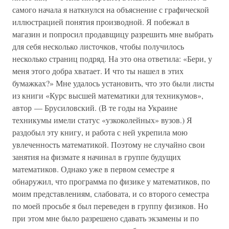
самого начала я наткнулся на объяснение с графической
иллюстрацией понятия производной. Я побежал в
магазин и попросил продавщицу разрешить мне выбрать
для себя несколько листочков, чтобы получилось
несколько страниц подряд. На это она ответила: «Бери, у
меня этого добра хватает. И что ты нашел в этих
бумажках?» Мне удалось установить, что это были листы
из книги «Курс высшей математики для техникумов»,
автор — Брусиловский. (В те годы на Украине
техникумы имели статус «узкоколейных» вузов.) Я
раздобыл эту книгу, и работа с ней укрепила мою
увлеченность математикой. Поэтому не случайно свои
занятия на физмате я начинал в группе будущих
математиков. Однако уже в первом семестре я
обнаружил, что программа по физике у математиков, по
моим представлениям, слабовата, и со второго семестра
по моей просьбе я был переведен в группу физиков. Но
при этом мне было разрешено сдавать экзамены и по