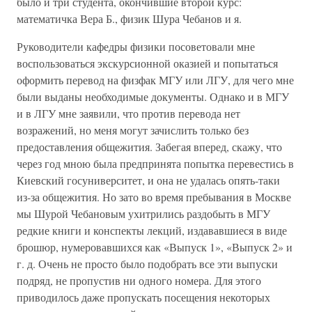
было и три студента, окончившие второй курс:
математичка Вера Б., физик Шура Чебанов и я.
Руководители кафедры физики посоветовали мне
воспользоваться экскурсионной оказией и попытаться
оформить перевод на физфак МГУ или ЛГУ, для чего мне
были выданы необходимые документы. Однако и в МГУ
и в ЛГУ мне заявили, что против перевода нет
возражений, но меня могут зачислить только без
предоставления общежития. Забегая вперед, скажу, что
через год мною была предпринята попытка перевестись в
Киевский госуниверситет, и она не удалась опять-таки
из-за общежития. Но зато во время пребывания в Москве
мы Шурой Чебановым ухитрились раздобыть в МГУ
редкие книги и конспекты лекций, издававшиеся в виде
брошюр, нумеровавшихся как «Выпуск 1», «Выпуск 2» и
г. д. Очень не просто было подобрать все эти выпуски
подряд, не пропустив ни одного номера. Для этого
приводилось даже пропускать посещения некоторых