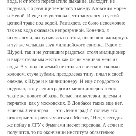
вода, и от этого перехватило дыхание. Выходит, не
подумал, я о разнице температур между Азовским морем
и Невой. И еще почувствовал, что запутался в густой
цепкой траве под водой. Разглядеть ее было невозможно,
так как вода оказалась непрозрачной. Конечно, я
испугался и, выпутываясь из тины, поспешил вынырнуть
и тут же услышал звук милицейского свистка. Рядом с
Шурой, так и не успевшим раздеться, стоял милиционер
и выразительным жестом как бы выманивал меня из
воды. А я, подгоняемый не столько свистком, сколько
холодом, стуча зубами, преодолевая тину, плыл к своей
одежде, к Шуре и к милиционеру. И еще с гордостью
подумал, что у ленинградских милиционеров точно
такие же нового образца белые гимнастерки, шлемы и
перчатки, как у московских. В Донбассе таких еще нет.
Еще бы: Ленинград — это Ленинград! И почему это
некоторые так рвутся учиться в Москву? Нет, я сегодня
же пойду в ЛГУ с бумагами насчет перевода. А если не
получится, то по окончании института обязательно