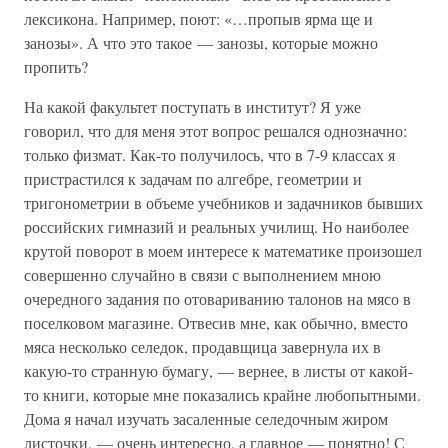
лексикона. Например, поют: «…пропыв ярма ще и
занозы». А что это такое — занозы, которые можно
пропить?
На какой факультет поступать в институт? Я уже
говорил, что для меня этот вопрос решался однозначно:
только физмат. Как-то получилось, что в 7-9 классах я
пристрастился к задачам по алгебре, геометрии и
тригонометрии в объеме учебников и задачников бывших
российских гимназий и реальных училищ. Но наиболее
крутой поворот в моем интересе к математике произошел
совершенно случайно в связи с выполнением мною
очередного задания по отовариванию талонов на мясо в
поселковом магазине. Отвесив мне, как обычно, вместо
мяса несколько селедок, продавщица завернула их в
какую-то странную бумагу, — вернее, в листы от какой-
то книги, которые мне показались крайне любопытными.
Дома я начал изучать засаленные селедочным жиром
листочки, — очень интересно, а главное — понятно! С