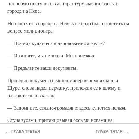
попробую поступить в аспирантуру именно здесь, в
городе на Неве.
Но пока что в городе на Неве мне надо было ответить на
вопрос милиционера:
— Почему купаетесь в неположенном месте?
— Извините, мы не знали. Мы приезжие.
— Предъявите ваши документы.
Проверив документы, милиционер вернул их мне и
Шуре, снова надел перчатку, приложил ее к шлему и
наставительно сказал:
— Запомните, селяне-громадяне: здесь купаться нельзя.
Стуча зубами, пританцовывая босыми ногами на
холодных ступенях гранита и смахивая с себя прилипшие
←
→
ГЛАВА ТРЕТЬЯ
ГЛАВА ПЯТАЯ
стебельки тины, я уверенно ответил: