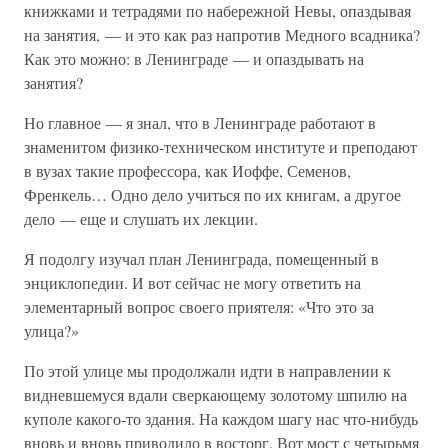
книжками и тетрадями по набережной Невы, опаздывая
на занятия, — и это как раз напротив Медного всадника?
Как это можно: в Ленинграде — и опаздывать на
занятия?
Но главное — я знал, что в Ленинграде работают в
знаменитом физико-техническом институте и преподают
в вузах такие профессора, как Иоффе, Семенов,
Френкель… Одно дело учиться по их книгам, а другое
дело — еще и слушать их лекции.
Я подолгу изучал план Ленинграда, помещенный в
энциклопедии. И вот сейчас не могу ответить на
элементарный вопрос своего приятеля: «Что это за
улица?»
По этой улице мы продолжали идти в направлении к
видневшемуся вдали сверкающему золотому шпилю на
куполе какого-то здания. На каждом шагу нас что-нибудь
вновь и вновь приводило в восторг. Вот мост с четырьмя