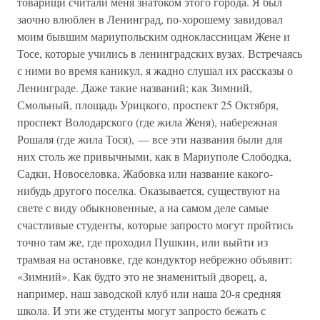
товарищи считали меня знатоком этого города. Я был
заочно влюблен в Ленинград, по-хорошему завидовал
моим бывшим мариупольским одноклассницам Жене и
Тосе, которые учились в ленинградских вузах. Встречаясь
с ними во время каникул, я жадно слушал их рассказы о
Ленинграде. Даже такие названий; как Зимний,
Смольный, площадь Урицкого, проспект 25 Октября,
проспект Володарского (где жила Женя), набережная
Рошаля (где жила Тося), — все эти названия были для
них столь же привычными, как в Мариуполе Слободка,
Садки, Новоселовка, Жабовка или название какого-
нибудь другого поселка. Оказывается, существуют на
свете с виду обыкновенные, а на самом деле самые
счастливые студенты, которые запросто могут пройтись
точно там же, где проходил Пушкин, или выйти из
трамвая на остановке, где кондуктор небрежно объявит:
«Зимний». Как будто это не знаменитый дворец, а,
например, наш заводской клуб или наша 20-я средняя
школа. И эти же студенты могут запросто бежать с