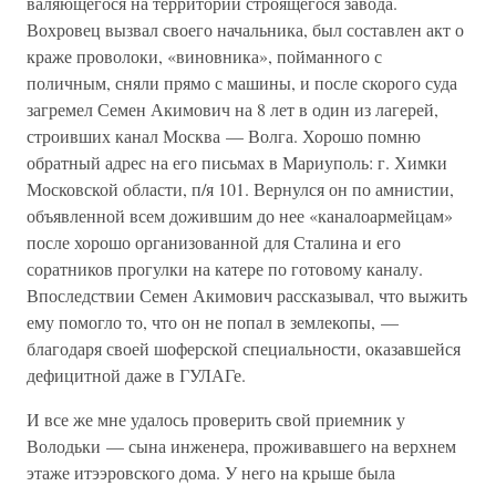
валяющегося на территории строящегося завода.
Вохровец вызвал своего начальника, был составлен акт о
краже проволоки, «виновника», пойманного с
поличным, сняли прямо с машины, и после скорого суда
загремел Семен Акимович на 8 лет в один из лагерей,
строивших канал Москва — Волга. Хорошо помню
обратный адрес на его письмах в Мариуполь: г. Химки
Московской области, п/я 101. Вернулся он по амнистии,
объявленной всем дожившим до нее «каналоармейцам»
после хорошо организованной для Сталина и его
соратников прогулки на катере по готовому каналу.
Впоследствии Семен Акимович рассказывал, что выжить
ему помогло то, что он не попал в землекопы, —
благодаря своей шоферской специальности, оказавшейся
дефицитной даже в ГУЛАГе.
И все же мне удалось проверить свой приемник у
Володьки — сына инженера, проживавшего на верхнем
этаже итээровского дома. У него на крыше была