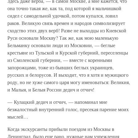
Здесь даже верба, — в самой Москве, а мне кажется, что
она точно такая же, как та, под которой я мальчишкой
сидел с самодельной удочкой, потом купался, ловил
раков. Великую связь времен и народов символизирует
сходство этих двух верб! Разве не выходцы из Киевской
Руси основали Москву? Так же, как мою маленькую
Бельманку основали люди из Московии, — беглые
крестьяне из Тульской и Курской губерний, переселенцы
из Смоленской губернии, — вместе с коренными
запорожцами, тоже из бывших беглых украинцев,
русских и белорусов. И выходит, что я хотя и мужицкого
роду, но не хуже самого царя могу именоваться: Великия,
и Малыя, и Белыя России дедич и отчич!
— Кулацкий дедич и отчич, — напоминал мне
безжалостный внутренний голос, пресекая парение моих
мыслей…
Когда экскурсанты прибыли поездом из Москвы в
Ленинград, было еще рано, нужные нам учреждения