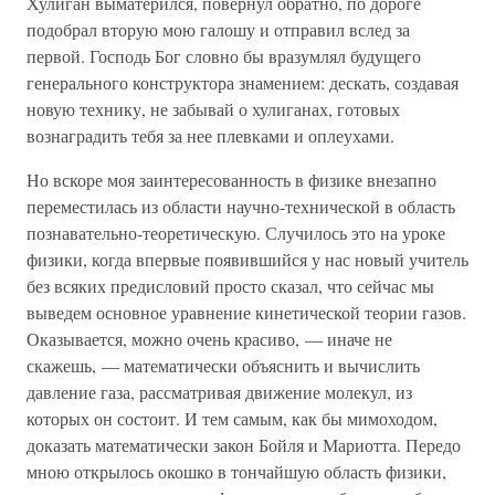
Хулиган выматерился, повернул обратно, по дороге
подобрал вторую мою галошу и отправил вслед за
первой. Господь Бог словно бы вразумлял будущего
генерального конструктора знамением: дескать, создавая
новую технику, не забывай о хулиганах, готовых
вознаградить тебя за нее плевками и оплеухами.
Но вскоре моя заинтересованность в физике внезапно
переместилась из области научно-технической в область
познавательно-теоретическую. Случилось это на уроке
физики, когда впервые появившийся у нас новый учитель
без всяких предисловий просто сказал, что сейчас мы
выведем основное уравнение кинетической теории газов.
Оказывается, можно очень красиво, — иначе не
скажешь, — математически объяснить и вычислить
давление газа, рассматривая движение молекул, из
которых он состоит. И тем самым, как бы мимоходом,
доказать математически закон Бойля и Мариотта. Передо
мною открылось окошко в тончайшую область физики,