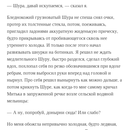
— Шура, давай искупаемся, — сказал я.
Бледнокожий грузноватый Шура не спеша снял очки,
протер их толстенные стекла, потом, поеживаясь,
пригладил ладонями аккуратную жиденькую прическу,
будто прикрываясь от пробивающегося сквозь нее
утреннего холодка. И только после этого начал
развязывать шнурки на ботинках. Я решил не ждать
медлительного Шуру, быстро разделся, сделал глубокий
вдох, похлопал себя по резко обозначившимся при вдохе
ребрам, потом выбросил руки вперед над головой и
нырнул. Про себя решил вынырнуть как можно дальше, а
потом крикнуть Шуре, как когда-то мне самому кричал
Митька в запруженной речке возле сельской водяной
мельницы:
— А ну, попробуй, донырни сюда! Или слабо?
Но меня обожгла непривычно холодная, будто ледяная,