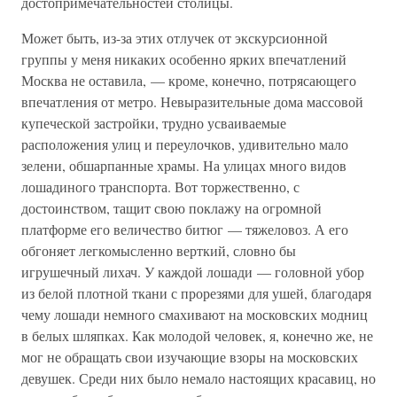
достопримечательностей столицы.
Может быть, из-за этих отлучек от экскурсионной
группы у меня никаких особенно ярких впечатлений
Москва не оставила, — кроме, конечно, потрясающего
впечатления от метро. Невыразительные дома массовой
купеческой застройки, трудно усваиваемые
расположения улиц и переулочков, удивительно мало
зелени, обшарпанные храмы. На улицах много видов
лошадиного транспорта. Вот торжественно, с
достоинством, тащит свою поклажу на огромной
платформе его величество битюг — тяжеловоз. А его
обгоняет легкомысленно верткий, словно бы
игрушечный лихач. У каждой лошади — головной убор
из белой плотной ткани с прорезями для ушей, благодаря
чему лошади немного смахивают на московских модниц
в белых шляпках. Как молодой человек, я, конечно же, не
мог не обращать свои изучающие взоры на московских
девушек. Среди них было немало настоящих красавиц, но