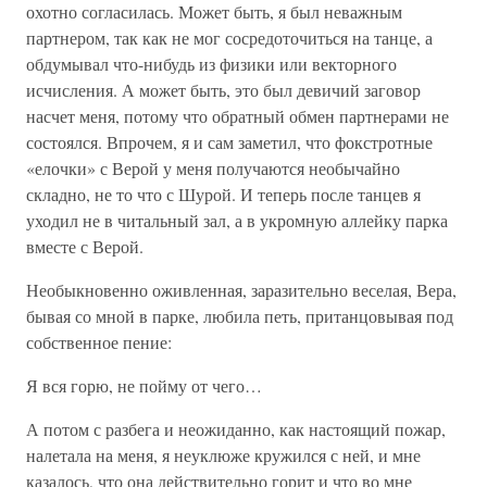
охотно согласилась. Может быть, я был неважным
партнером, так как не мог сосредоточиться на танце, а
обдумывал что-нибудь из физики или векторного
исчисления. А может быть, это был девичий заговор
насчет меня, потому что обратный обмен партнерами не
состоялся. Впрочем, я и сам заметил, что фокстротные
«елочки» с Верой у меня получаются необычайно
складно, не то что с Шурой. И теперь после танцев я
уходил не в читальный зал, а в укромную аллейку парка
вместе с Верой.
Необыкновенно оживленная, заразительно веселая, Вера,
бывая со мной в парке, любила петь, пританцовывая под
собственное пение:
Я вся горю, не пойму от чего…
А потом с разбега и неожиданно, как настоящий пожар,
налетала на меня, я неуклюже кружился с ней, и мне
казалось, что она действительно горит и что во мне