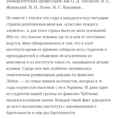
университетских профессоров, как О. Д. Хвольсон, Н. Е.
Жуковский, Н. Н. Лузин, Н. С. Кошляков…
Но вместе с тем все эти годы я находился под гнетущим
страхом разоблачения меня как «классово чуждого
элемента», и для этого страха было не мало оснований.
Ибо то, что поиски чужаков где-то и кем-то постоянно
ведутся, явно обнаруживалось в том, что в клуб
института время от времени собирали всех студентов и
преподавателей и объявляли об исключении из
комсомола и из института таких-то, оказавшихся детьми
кулаков. Среди них мне особенно запомнилась
симпатичная румянощекая девушка по фамилии
Лебтаг — из семьи немцев-колонистов, которых в те
годы подчистую выселяли с юга Украины. И даже один
из студентов нашей группы по фамилии Чуйченко
оказался кулацким сыном. Каждый такой факт доводился
до всего коллектива института с напоминанием о
бдительности и еще раз бдительности.