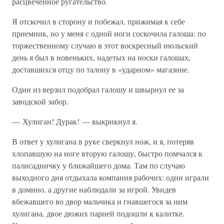
расцвеченное ругательство.
Я отскочил в сторону и побежал, прижимая к себе
приемник, но у меня с одной ноги соскочила галоша: по
торжественному случаю в этот воскресный июльский
день я был в новеньких, надетых на носки галошах,
доставшихся отцу по талону в «ударном» магазине.
Один из верзил подобрал галошу и швырнул ее за
заводской забор.
— Хулиган! Дурак! — выкрикнул я.
В ответ у хулигана в руке сверкнул нож, и я, потеряв
хлопавшую на ноге вторую галошу, быстро помчался к
палисадничку у ближайшего дома. Там по случаю
выходного дня отдыхала компания рабочих: одни играли
в домино, а другие наблюдали за игрой. Увидев
вбежавшего во двор мальчика и гнавшегося за ним
хулигана, двое дюжих парней подошли к калитке.