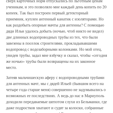
сверх карточных норм отпускались по льготным ценам
ученикам, и это позволяло мне каждый день копить по 20
копеек. Так был построен первый детекторный
приемник, куплен антенный канатик с изоляторами. Но
как раздобыть опорные мачты для антенны? С помощью
дяди Ильи удалось добыть (ночью, чтоб никто не видел)
две длинных водопроводных трубы из тех, что были
завезены в поселок строителями, прокладывавшими
водопровод с водозаборными колонками. Но мой отец,
увидев трубы, задал мне взбучку и сказал, чтобы «сегодня
же ночью» трубы были возвращены на их законное
место.
Затеяв мальчишескую аферу с водопроводными трубами
для антенных мачт, мы с дядей Ильей (бывшим всего на
четыре года старше меня) совершенно не задумывались о
возможных ее последствиях. А ведь до нас в Мариуполь
доходили передаваемые шепотом слухи из Бельманки, где
даже подростков хватают и судят за колоски, собранные