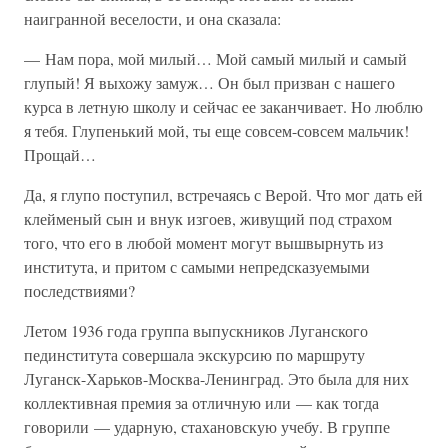
наигранной веселости, и она сказала:
— Нам пора, мой милый… Мой самый милый и самый
глупый! Я выхожу замуж… Он был призван с нашего
курса в летную школу и сейчас ее заканчивает. Но люблю
я тебя. Глупенький мой, ты еще совсем-совсем мальчик!
Прощай…
Да, я глупо поступил, встречаясь с Верой. Что мог дать ей
клейменый сын и внук изгоев, живущий под страхом
того, что его в любой момент могут вышвырнуть из
института, и притом с самыми непредсказуемыми
последствиями?
Летом 1936 года группа выпускников Луганского
пединститута совершала экскурсию по маршруту
Луганск-Харьков-Москва-Ленинград. Это была для них
коллективная премия за отличную или — как тогда
говорили — ударную, стахановскую учебу. В группе