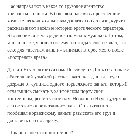
Нас направляют в какое-то грузовое агентство
хайфонского порта. В большой насквозь прокуренной
комнате несколько «вьетнам даньти» гоняют чаи, курят и
рассказывают весёлые истории эротического характера.
Это любимая тема среди вьетнамских мужиков. Потом,
много позже, я понял почему, но тогда я ещё не знал, что
секс для «вьетнам даньти» занимает второе место после
«пострелять врага».
Даньти Нгуен лыбится нам. Переводчик Динь со столь же
обаятельной улыбкой рассказывает, как даньти Нгуен
удержал от суицида одного норвежского даньти, который,
отчаявшись сыскать в хайфонском порту свои
контейнеры, решил утопиться. Но даньти Нгуен удержал
его от этого опрометчивого шага. Он клятвенно
пообещал норвежскому даньти разыскать его груз и
доставить его по адресу.
«Так он нашёл этот контейнер?