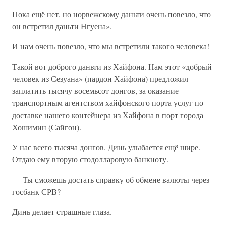
Пока ещё нет, но норвежскому даньти очень повезло, что
он встретил даньти Нгуена».
И нам очень повезло, что мы встретили такого человека!
Такой вот доброго даньти из Хайфона. Нам этот «добрый
человек из Сезуана» (пардон Хайфона) предложил
заплатить тысячу восемьсот донгов, за оказание
транспортным агентством хайфонского порта услуг по
доставке нашего контейнера из Хайфона в порт города
Хошимин (Сайгон).
У нас всего тысяча донгов. Динь улыбается ещё шире.
Отдаю ему вторую стодолларовую банкноту.
— Ты сможешь достать справку об обмене валюты через
госбанк СРВ?
Динь делает страшные глаза.