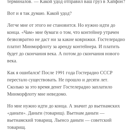
терминалов. — Какой удод отправил ваш груз в Хайфон?
Вот и я так думаю. Какой удод?
Легче мне от этого не становится. Но нужно идти до
конца. «Чам» мне бумаги о том, что контейнер утрачен
безвозвратно не даст ни за какие коврижки. Гостелерадио
платит Минморфлоту за аренду контейнера. И платить
будет до скончания века. А потом до скончания нового
века.
Как я ошибался! После 1991 года Гостерадио СССР
перестало существовать. Не прошло и десяти лет.
Сколько за это время денег Гостелерадио заплатило
Минморфлоту мне неведомо.
Но мне нужно идти до конца. А значит до вьетнамских
«даньти». Даньти (товарищ). Вьетнам даньти —
вьетнамский товарищ. Льенсо даньти — советский
товарищ.