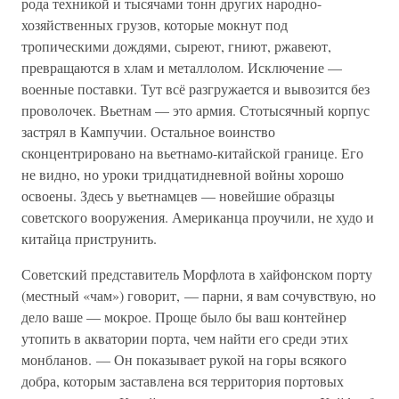
рода техникой и тысячами тонн других народно-
хозяйственных грузов, которые мокнут под
тропическими дождями, сыреют, гниют, ржавеют,
превращаются в хлам и металлолом. Исключение —
военные поставки. Тут всё разгружается и вывозится без
проволочек. Вьетнам — это армия. Стотысячный корпус
застрял в Кампучии. Остальное воинство
сконцентрировано на вьетнамо-китайской границе. Его
не видно, но уроки тридцатидневной войны хорошо
освоены. Здесь у вьетнамцев — новейшие образцы
советского вооружения. Американца проучили, не худо и
китайца приструнить.
Советский представитель Морфлота в хайфонском порту
(местный «чам») говорит, — парни, я вам сочувствую, но
дело ваше — мокрое. Проще было бы ваш контейнер
утопить в акватории порта, чем найти его среди этих
монбланов. — Он показывает рукой на горы всякого
добра, которым заставлена вся территория портовых