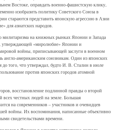
льнем Востоке, оправдать военно-фашистскую клику,
еменно изобразить политику Советского Союза в
рии стараются представить японскую агрессию в Азии
е» для азиатских народов.
ого милитаризма на книжных рынках Японии и Запада
и, утверждающей «миролюбие» Японии и
 мировой войны, приписывающей заслуги в военном
ь англо-американским союзникам. Один из японских
я до того, что утверждал, будто И. В. Сталин в июле
спользование против японских городов атомной
оров, восстановление подлинной правды о второй
й всех честных людей на земле. Большая
жится на современников – участников и очевидцев
шей войны. Их воспоминания, написанные объективно
нными свидетельствами времени.
аходился в Японии в качестве сотрудника сначала