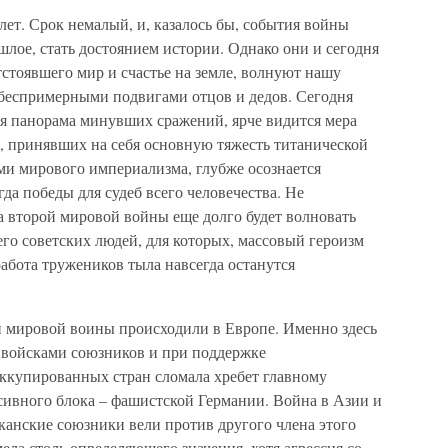
лет. Срок немалый, и, казалось бы, события войны
лое, стать достоянием истории. Однако они и сегодня
тстоявшего мир и счастье на земле, волнуют нашу
беспримерными подвигами отцов и дедов. Сегодня
ся панорама минувших сражений, ярче видится мера
й, принявших на себя основную тяжесть титанической
ми мирового империализма, глубже осознается
да победы для судеб всего человечества. Не
ма второй мировой войны еще долго будет волновать
его советских людей, для которых, массовый героизм
абота тружеников тыла навсегда останутся
 мировой воины происходили в Европе. Именно здесь
 войсками союзников и при поддержке
ккупированных стран сломала хребет главному
сивного блока – фашистской Германии. Война в Азии и
канские союзники вели против другого члена этого
ела столь определяющего значения, хотя агрессия со