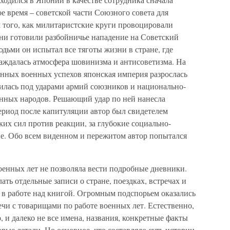
ое время – советской части Союзного совета для
 того, как милитаристские круги провоцировали
они готовили разбойничье нападение на Советский
дьми он испытал все тяготы жизни в стране, где
саждалась атмосфера шовинизма и антисоветизма. На
еменных военных успехов японская империя разрослась
алилась под ударами армий союзников и национально-
нных народов. Решающий удар по ней нанесла
период после капитуляции автор был свидетелем
их сил против реакции, за глубокие социально-
не. Обо всем виденном и пережитом автор попытался
оенных лет не позволяла вести подробные дневники.
ать отдельные записи о стране, поездках, встречах и
 в работе над книгой. Огромным подспорьем оказались
чи с товарищами по работе военных лет. Естественно,
, и далеко не все имена, названия, конкретные факты
рые детали. Но основное, что составляло суть истории