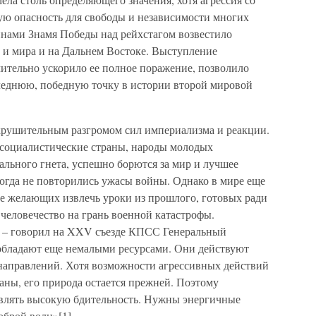
ю опасность для свободы и независимости многих
нами Знамя Победы над рейхстагом возвестило
 и мира и на Дальнем Востоке. Выступление
ительно ускорило ее полное поражение, позволило
еднюю, победную точку в истории второй мировой
крушительным разгромом сил империализма и реакции.
 социалистические страны, народы молодых
ального гнета, успешно борются за мир и лучшее
икогда не повторились ужасы войны. Однако в мире еще
не желающих извлечь уроки из прошлого, готовых ради
человечество на грань военной катастрофы.
, – говорил на XXV съезде КПСС Генеральный
обладают еще немалыми ресурсами. Они действуют
 направлений. Хотя возможности агрессивных действий
аны, его природа остается прежней. Поэтому
лять высокую бдительность. Нужны энергичные
оброй воли»[1]