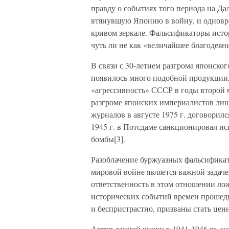
правду о событиях того периода на Да
втянувшую Японию в войну, и одновр
кривом зеркале. Фальсификаторы исто
чуть ли не как «величайшее благодеяни
В связи с 30-летием разгрома японск
появилось много подобной продукци
«агрессивность» СССР в годы второй
разгроме японских империалистов лиш
журналов в августе 1975 г. договорилс
1945 г. в Потсдаме санкционировал и
бомбы[3].
Разоблачение буржуазных фальсификат
мировой войне является важной задаче
ответственность в этом отношении ло
исторических событий времен прошед
и беспристрастно, призваны стать це
Автор данной книги в 1941-1946 гг. н