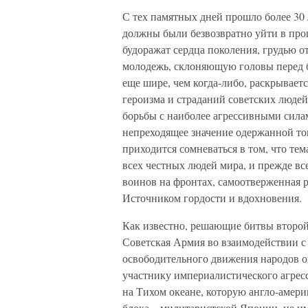
С тех памятных дней прошло более 30 
должны были безвозвратно уйти в прош
будоражат сердца поколения, грудью о
молодежь, склоняющую головы перед 
еще шире, чем когда-либо, раскрывает
героизма и страданий советских люде
борьбы с наиболее агрессивными сила
непреходящее значение одержанной тог
приходится сомневаться в том, что те
всех честных людей мира, и прежде вс
воинов на фронтах, самоотверженная р
Источником гордости и вдохновения.
Как известно, решающие битвы второй
Советская Армия во взаимодействии с
освободительного движения народов о
участнику империалистического агрес
на Тихом океане, которую англо-амери
блока – милитаристской Японии, не им