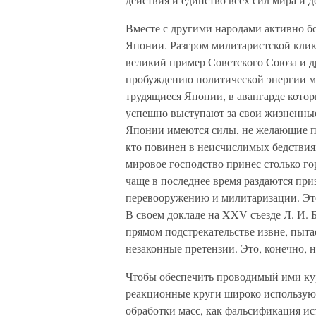
Вместе с другими народами активно б
Японии. Разгром милитаристской клики
великий пример Советского Союза и д
пробуждению политической энергии ма
трудящиеся Японии, в авангарде кото
успешно выступают за свои жизненные 
Японии имеются силы, не желающие п
кто повинен в неисчислимых бедствия
мировое господство принес столько гор
чаще в последнее время раздаются при
перевооружению и милитаризации. Это
В своем докладе на XXV съезде Л. И. 
прямом подстрекательстве извне, пыт
незаконные претензии. Это, конечно, 
Чтобы обеспечить проводимый ими ку
реакционные круги широко используют
обработки масс, как фальсификация и