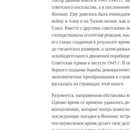
советского посольства, а в послевоенн
Японии. Ему довелось быть очевидцем
войну в Азии и на Тихом океане, как 
Союз. Вместе с другими советскими лю
господствовала оголтелая реакция, на
его глазах созданная в результате вр
до гигантских размеров, а затем разв
освободительного движения порабоще
Советская Армия в августе 1945 г. В 
бурного подъема борьбы демократическ
экономические преобразования в стра
рассказать на страницах этой книги.
Разумеется, напряженная обстановка в
Однако время от времени удавалось дел
впечатлениях, которые теперь помогли
последующие поездки в Японию, встре
что неумолимое время делает свое дело
сохранились в памяти, забылись некото