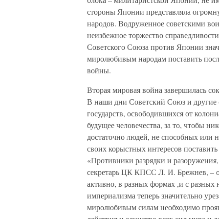
стороны Японии представляла огромну
народов. Водруженное советскими вои
неизбежное торжество справедливости
Советского Союза против Японии знач
миролюбивым народам поставить посл
войны.
Вторая мировая война завершилась со
В наши дни Советский Союз и другие
государств, освободившихся от колони
будущее человечества, за то, чтобы н
достаточно людей, не способных или 
своих корыстных интересов поставить 
«Противники разрядки и разоружения
секретарь ЦК КПСС Л. И. Брежнев, – 
активно, в разных формах ,и с разных
империализма теперь значительно урез
миролюбивым силам необходимо прояв
действия и единство всех сил мира и д