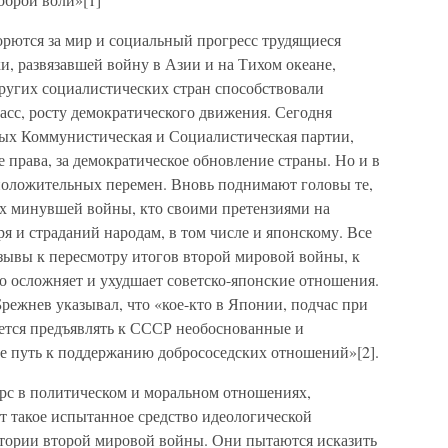
орются за мир и социальный прогресс трудящиеся
, развязавшей войну в Азии и на Тихом океане,
ругих социалистических стран способствовали
сс, росту демократического движения. Сегодня
рых Коммунистическая и Социалистическая партии,
права, за демократическое обновление страны. Но и в
оложительных перемен. Вновь поднимают головы те,
х минувшей войны, кто своими претензиями на
я и страданий народам, в том числе и японскому. Все
зывы к пересмотру итогов второй мировой войны, к
 осложняет и ухудшает советско-японские отношения.
Брежнев указывал, что «кое-кто в Японии, подчас при
ается предъявлять к СССР необоснованные и
не путь к поддержанию добрососедских отношений»[2].
рс в политическом и моральном отношениях,
 такое испытанное средство идеологической
стории второй мировой войны. Они пытаются исказить