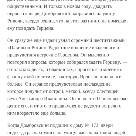
общественными. И только в новом году, двадцать
первого января, Домбровский направился на улицу
Риволи, твердо решив, что на этот раз ничто не помешает
ему повидать Герцена.
Он сразу же еще издали узнал огромный шестиэтажный
«Павильон Роган». Радостное волнение владело им от
предчувствия встречи с Герценом. Он мысленно
повторил вопросы, которые собирался задать Герцену, —
о польских делах, о бланкистах, спросить его мнение о
французской политике, в которую Ярослав вникал все
больше. Он заранее предчувствовал наслаждение,
которое получит от острой, меткой, всегда блестящей
речи Александра Ивановича. Он знал, что Герцен высоко
ценит его, и от этого предвкушение радости встречи с
ним возрастало еще больше.
Когда Домбровский подошел к дому № 172, двери
подъезда распахнулись, на улицу высыпала толпа людей.