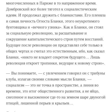
многочисленных в Париже в то напряженное время.
Домбровский все более тяготел к социалистическим
идеям. И продолжал дружить с бланкистами. Его пленяла
и самая личность Огюста Бланки, этого неукротимого
бунтовщика и «вечного узника». Как и Бланки, он стоял
за социальную революцию, за расшатывание и
сокрушение капиталистического строя путем восстаний.
Будущее после революции он представлял себе только в
общих чертах и считал это естественным, ибо, как сказал
Бланки, «никто не владеет секретом будущего… Лишь
революция откроет тропинки, ведущие к новому строю».
— Вы понимаете, — с увлечением говорил он с трибуны
клуба, излагая своими словами мысли Бланки, —
социализм — это не точка в пространстве, а линия во
времени, это итог общественного развития, а не яйцо,
снесенное и высиженное где-то на земном шаре двуногой
птицей, лишенной перьев и крыльев…