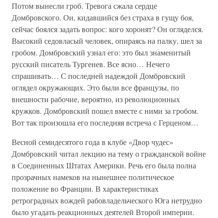
Потом вынесли гроб. Тревога сжала сердце
Домбровского. Он, кидавшийся без страха в гущу боя,
сейчас боялся задать вопрос: кого хоронят? Он огляделся.
Высокий седовласый человек, опираясь на палку, шел за
гробом. Домбровский узнал его: это был знаменитый
русский писатель Тургенев. Все ясно… Нечего
спрашивать… С последней надеждой Домбровский
оглядел окружающих. Это были все французы, по
внешности рабочие, вероятно, из революционных
кружков. Домбровский пошел вместе с ними за гробом.
Вот так произошла его последняя встреча с Герценом…
Весной семидесятого года в клубе «Двор чудес»
Домбровский читал лекцию на тему о гражданской войне
в Соединенных Штатах Америки. Речь его была полна
прозрачных намеков на нынешнее политическое
положение во Франции. В характеристиках
ретроградных вождей рабовладельческого Юга нетрудно
было угадать реакционных деятелей Второй империи.