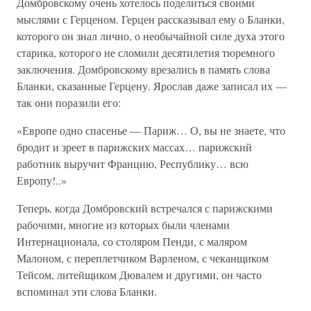
Домбровскому очень хотелось поделиться своими
мыслями с Герценом. Герцен рассказывал ему о Бланки,
которого он знал лично, о необычайной силе духа этого
старика, которого не сломили десятилетия тюремного
заключения. Домбровскому врезались в память слова
Бланки, сказанные Герцену. Ярослав даже записал их —
так они поразили его:
«Европе одно спасенье — Париж… О, вы не знаете, что
бродит и зреет в парижских массах… парижский
работник выручит Францию, Республику… всю
Европу!..»
Теперь, когда Домбровский встречался с парижскими
рабочими, многие из которых были членами
Интернационала, со столяром Пенди, с маляром
Малоном, с переплетчиком Варленом, с чеканщиком
Тейсом, литейщиком Дювалем и другими, он часто
вспоминал эти слова Бланки.