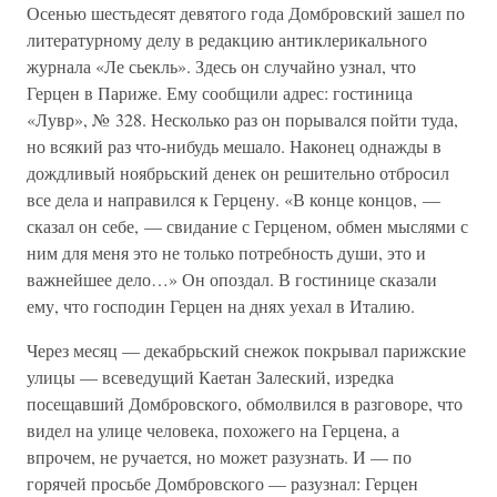
Осенью шестьдесят девятого года Домбровский зашел по
литературному делу в редакцию антиклерикального
журнала «Ле сьекль». Здесь он случайно узнал, что
Герцен в Париже. Ему сообщили адрес: гостиница
«Лувр», № 328. Несколько раз он порывался пойти туда,
но всякий раз что-нибудь мешало. Наконец однажды в
дождливый ноябрьский денек он решительно отбросил
все дела и направился к Герцену. «В конце концов, —
сказал он себе, — свидание с Герценом, обмен мыслями с
ним для меня это не только потребность души, это и
важнейшее дело…» Он опоздал. В гостинице сказали
ему, что господин Герцен на днях уехал в Италию.
Через месяц — декабрьский снежок покрывал парижские
улицы — всеведущий Каетан Залеский, изредка
посещавший Домбровского, обмолвился в разговоре, что
видел на улице человека, похожего на Герцена, а
впрочем, не ручается, но может разузнать. И — по
горячей просьбе Домбровского — разузнал: Герцен