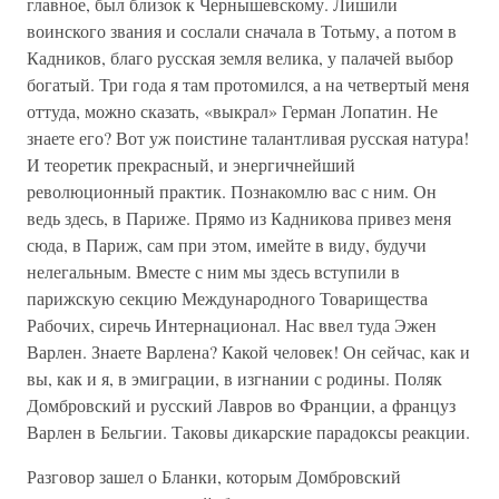
главное, был близок к Чернышевскому. Лишили
воинского звания и сослали сначала в Тотьму, а потом в
Кадников, благо русская земля велика, у палачей выбор
богатый. Три года я там протомился, а на четвертый меня
оттуда, можно сказать, «выкрал» Герман Лопатин. Не
знаете его? Вот уж поистине талантливая русская натура!
И теоретик прекрасный, и энергичнейший
революционный практик. Познакомлю вас с ним. Он
ведь здесь, в Париже. Прямо из Кадникова привез меня
сюда, в Париж, сам при этом, имейте в виду, будучи
нелегальным. Вместе с ним мы здесь вступили в
парижскую секцию Международного Товарищества
Рабочих, сиречь Интернационал. Нас ввел туда Эжен
Варлен. Знаете Варлена? Какой человек! Он сейчас, как и
вы, как и я, в эмиграции, в изгнании с родины. Поляк
Домбровский и русский Лавров во Франции, а француз
Варлен в Бельгии. Таковы дикарские парадоксы реакции.
Разговор зашел о Бланки, которым Домбровский