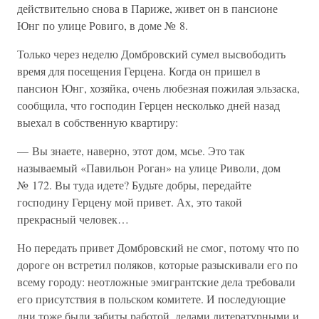
действительно снова в Париже, живет он в пансионе
Юнг по улице Ровиго, в доме № 8.
Только через неделю Домбровский сумел высвободить
время для посещения Герцена. Когда он пришел в
пансион Юнг, хозяйка, очень любезная пожилая эльзаска,
сообщила, что господин Герцен несколько дней назад
выехал в собственную квартиру:
— Вы знаете, наверно, этот дом, мсье. Это так
называемый «Павильон Роган» на улице Риволи, дом
№ 172. Вы туда идете? Будьте добры, передайте
господину Герцену мой привет. Ах, это такой
прекрасный человек…
Но передать привет Домбровский не смог, потому что по
дороге он встретил поляков, которые разыскивали его по
всему городу: неотложные эмигрантские дела требовали
его присутствия в польском комитете. И последующие
дни тоже были забиты работой, делами литературными и