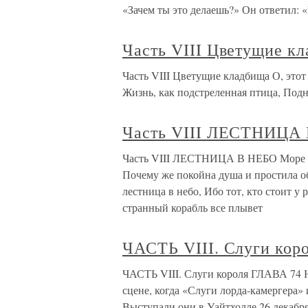
«Зачем ты это делаешь?» Он ответил:
Часть VIII Цветущие к
Часть VIII Цветущие кладбища О, этот 
Жизнь, как подстреленная птица, Под
Часть VIII ЛЕСТНИЦА
Часть VIII ЛЕСТНИЦА В НЕБО Море бе
Почему же покойна душа и простила об
лестница в небо, Ибо тот, кто стоит у 
странный корабль все плывет
ЧАСТЬ VIII. Слуги кор
ЧАСТЬ VIII. Слуги короля ГЛАВА 74 Н
сцене, когда «Слуги лорда-камергера»
Выступали они в Уайтхолле 26 декабря