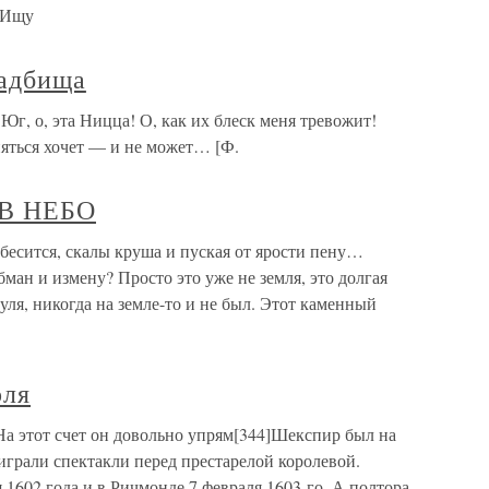
 «Ищу
ладбища
Юг, о, эта Ницца! О, как их блеск меня тревожит!
няться хочет — и не может… [Ф.
 В НЕБО
сится, скалы круша и пуская от ярости пену…
ман и измену? Просто это уже не земля, это долгая
руля, никогда на земле-то и не был. Этот каменный
оля
а этот счет он довольно упрям[344]Шекспир был на
 играли спектакли перед престарелой королевой.
 1602 года и в Ричмонде 7 февраля 1603-го. А полтора