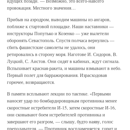
идущих позади. — Возможно, это всего-навсего
провокация. Местного значения…
Прибыв на аэродром, выводим машины из ангаров,
поближе к стартовой площадке. Наши наставники —
инструкторы Попутько и Козенко — уже вылетели
оборонять Севастополь. Спустя полчаса вернулись —
сбить фашистские самолеты не удалось, они
ретировались в сторону моря. Наготове И. Сидоров, В.
Луцкий, С. Аистов. Они сидят в кабинах, ждут сигнала.
Вспыхивает красная-ракета, и машины взмывают в небо.
Первый полет для барражирования. Израсходовав
горючее, возвращаются.
В памяти всплывают лекции по тактике. «Первыми
наносят удар по бомбардировщикам противника менее
скоростные истребители И-15, затем скоростные И-16,
они сковывают боем истребителей противника и
завершают его разгром, — слышу, будто наяву, голос
преподавателя. — Противник воспламеняется, горит и