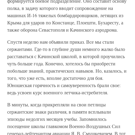
формируется боевое подразделение. Оно составит основу
полка, в задачу которого вводит сопровождение на
машинах И-16 тяжелых бомбардировщиков, летящих из
Крыма для ударов по Констанце, Плоешти, Бухаресту, а
также оборона Севастополя и Качинского аэродрома.
Спустя неделю нам объявили приказ. Все мы стали
сержантами. Где-то в глубине души немного жалко было
расставаться с Качинской школой, в которой проучились
чуть больше года. Конечно, хотелось бы приобрести
побольше знаний, практических навыков. Но, казалось, и
того, что уже есть, вполне достаточно для боя.
Юношеская горячность и самоуверенность брали свое:
ведь усвоен курс военного летчика-истребителя.
В минуты, когда прикрепляли на свои петлицы
сержантские знаки различия, в памяти всплывали
эпизоды недолгих месяцев учебы. Запомнилось
посещение школы главкомом Военно-Воздушных Сил
генерал-лейтенантом авиации Я. В. Смушкевичем. В тот