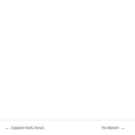
←
→
Здравствуй, Кача!
На фронт