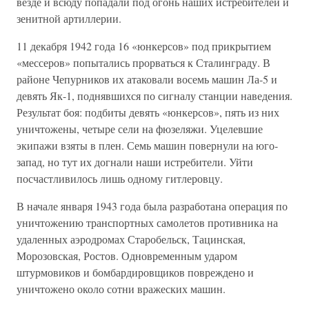
везде и всюду попадали под огонь наших истребителей и
зенитной артиллерии.
11 декабря 1942 года 16 «юнкерсов» под прикрытием
«мессеров» попытались прорваться к Сталинграду. В
районе Чепурников их атаковали восемь машин Ла-5 и
девять Як-1, поднявшихся по сигналу станции наведения.
Результат боя: подбиты девять «юнкерсов», пять из них
уничтожены, четыре сели на фюзеляжи. Уцелевшие
экипажи взяты в плен. Семь машин повернули на юго-
запад, но тут их догнали наши истребители. Уйти
посчастливилось лишь одному гитлеровцу.
В начале января 1943 года была разработана операция по
уничтожению транспортных самолетов противника на
удаленных аэродромах Старобельск, Тацинская,
Морозовская, Ростов. Одновременным ударом
штурмовиков и бомбардировщиков повреждено и
уничтожено около сотни вражеских машин.