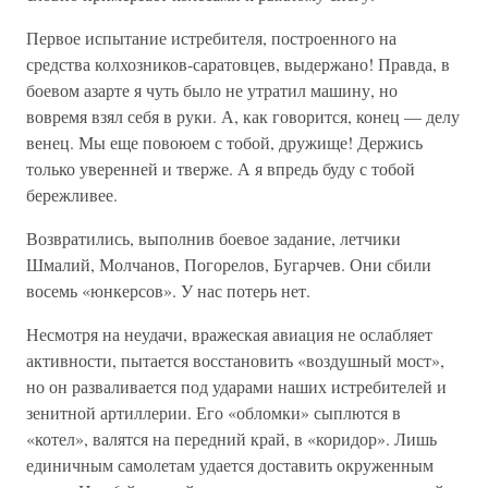
Первое испытание истребителя, построенного на
средства колхозников-саратовцев, выдержано! Правда, в
боевом азарте я чуть было не утратил машину, но
вовремя взял себя в руки. А, как говорится, конец — делу
венец. Мы еще повоюем с тобой, дружище! Держись
только уверенней и тверже. А я впредь буду с тобой
бережливее.
Возвратились, выполнив боевое задание, летчики
Шмалий, Молчанов, Погорелов, Бугарчев. Они сбили
восемь «юнкерсов». У нас потерь нет.
Несмотря на неудачи, вражеская авиация не ослабляет
активности, пытается восстановить «воздушный мост»,
но он разваливается под ударами наших истребителей и
зенитной артиллерии. Его «обломки» сыплются в
«котел», валятся на передний край, в «коридор». Лишь
единичным самолетам удается доставить окруженным