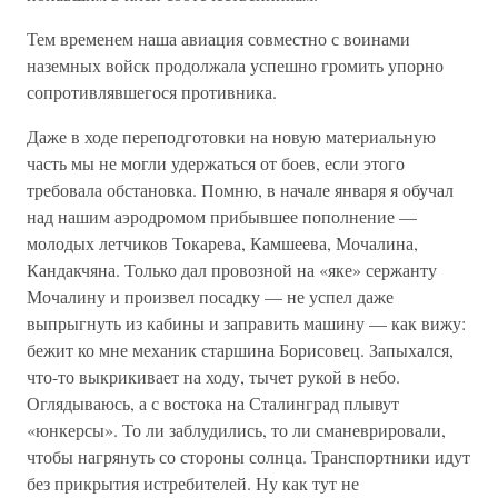
Тем временем наша авиация совместно с воинами
наземных войск продолжала успешно громить упорно
сопротивлявшегося противника.
Даже в ходе переподготовки на новую материальную
часть мы не могли удержаться от боев, если этого
требовала обстановка. Помню, в начале января я обучал
над нашим аэродромом прибывшее пополнение —
молодых летчиков Токарева, Камшеева, Мочалина,
Кандакчяна. Только дал провозной на «яке» сержанту
Мочалину и произвел посадку — не успел даже
выпрыгнуть из кабины и заправить машину — как вижу:
бежит ко мне механик старшина Борисовец. Запыхался,
что-то выкрикивает на ходу, тычет рукой в небо.
Оглядываюсь, а с востока на Сталинград плывут
«юнкерсы». То ли заблудились, то ли сманеврировали,
чтобы нагрянуть со стороны солнца. Транспортники идут
без прикрытия истребителей. Ну как тут не