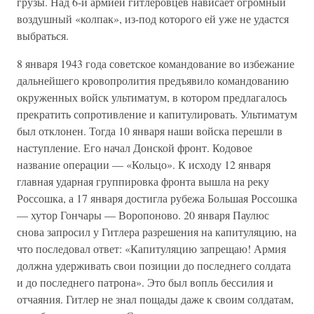
грузы. Над 6-й армией гитлеровцев нависает огромный
воздушный «колпак», из-под которого ей уже не удастся
выбраться.
8 января 1943 года советское командование во избежание
дальнейшего кровопролития предъявило командованию
окруженных войск ультиматум, в котором предлагалось
прекратить сопротивление и капитулировать. Ультиматум
был отклонен. Тогда 10 января наши войска перешли в
наступление. Его начал Донской фронт. Кодовое
название операции — «Кольцо». К исходу 12 января
главная ударная группировка фронта вышла на реку
Россошка, а 17 января достигла рубежа Большая Россошка
— хутор Гончары — Воропоново. 20 января Паулюс
снова запросил у Гитлера разрешения на капитуляцию, на
что последовал ответ: «Капитуляцию запрещаю! Армия
должна удерживать свои позиции до последнего солдата
и до последнего патрона». Это был вопль бессилия и
отчаяния. Гитлер не знал пощады даже к своим солдатам,