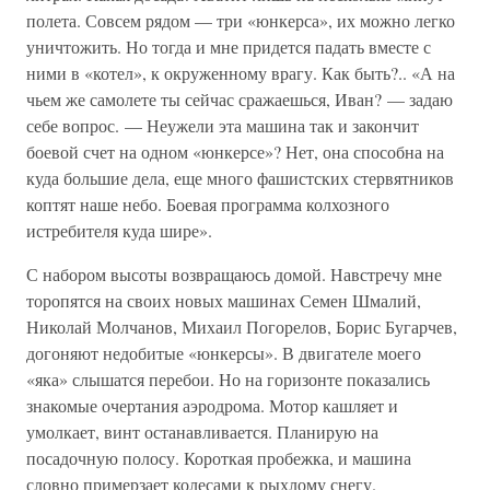
полета. Совсем рядом — три «юнкерса», их можно легко
уничтожить. Но тогда и мне придется падать вместе с
ними в «котел», к окруженному врагу. Как быть?.. «А на
чьем же самолете ты сейчас сражаешься, Иван? — задаю
себе вопрос. — Неужели эта машина так и закончит
боевой счет на одном «юнкерсе»? Нет, она способна на
куда большие дела, еще много фашистских стервятников
коптят наше небо. Боевая программа колхозного
истребителя куда шире».
С набором высоты возвращаюсь домой. Навстречу мне
торопятся на своих новых машинах Семен Шмалий,
Николай Молчанов, Михаил Погорелов, Борис Бугарчев,
догоняют недобитые «юнкерсы». В двигателе моего
«яка» слышатся перебои. Но на горизонте показались
знакомые очертания аэродрома. Мотор кашляет и
умолкает, винт останавливается. Планирую на
посадочную полосу. Короткая пробежка, и машина
словно примерзает колесами к рыхлому снегу.