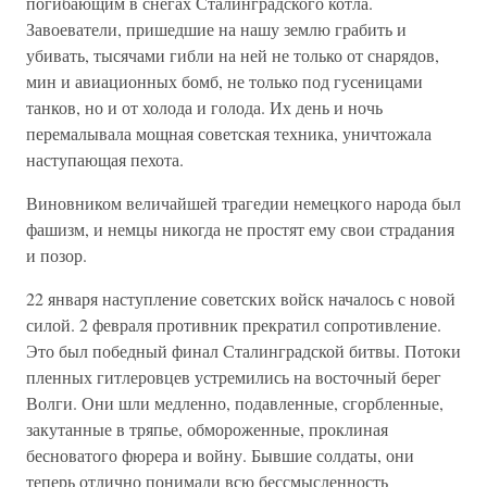
погибающим в снегах Сталинградского котла.
Завоеватели, пришедшие на нашу землю грабить и
убивать, тысячами гибли на ней не только от снарядов,
мин и авиационных бомб, не только под гусеницами
танков, но и от холода и голода. Их день и ночь
перемалывала мощная советская техника, уничтожала
наступающая пехота.
Виновником величайшей трагедии немецкого народа был
фашизм, и немцы никогда не простят ему свои страдания
и позор.
22 января наступление советских войск началось с новой
силой. 2 февраля противник прекратил сопротивление.
Это был победный финал Сталинградской битвы. Потоки
пленных гитлеровцев устремились на восточный берег
Волги. Они шли медленно, подавленные, сгорбленные,
закутанные в тряпье, обмороженные, проклиная
бесноватого фюрера и войну. Бывшие солдаты, они
теперь отлично понимали всю бессмысленность