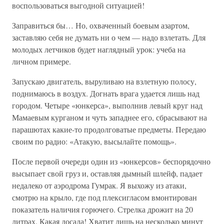
воспользоваться выгодной ситуацией!
Заправиться бы… Но, охваченный боевым азартом,
заставляю себя не думать ни о чем — надо взлетать. Для
молодых летчиков будет наглядный урок: учеба на
личном примере.
Запускаю двигатель, выруливаю на взлетную полосу,
поднимаюсь в воздух. Догнать врага удается лишь над
городом. Четыре «юнкерса», выполнив левый круг над
Мамаевым курганом и чуть западнее его, сбрасывают на
парашютах какие-то продолговатые предметы. Передаю
своим по радио: «Атакую, высылайте помощь».
После первой очереди один из «юнкерсов» беспорядочно
высыпает свой груз и, оставляя дымный шлейф, падает
недалеко от аэродрома Гумрак. Я выхожу из атаки,
смотрю на крыло, где под плексигласом вмонтирован
показатель наличия горючего. Стрелка дрожит на 20
литрах. Какая досада! Хватит лишь на несколько минут