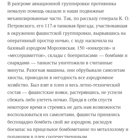
В разгроме авиационной группировки противника
немалую помощь оказали и наши подвижные
механизированные части. Так, по рассказу генерала К. О.
Петровского, его 117-я танковая бригада, участвовавшая
в окружении фашистской группировки, вырвавшись на
оперативный простор ночью, с ходу наскочила на
базовый аэродром Морозовская. 150 «юнкерсов» и
«мессершмиттов», склады с боеприпасами — бомбами и
снарядами — танкисты уничтожили в считанные
минуты. Разогнав машины, они обрубывали самолетам
хвосты, приводили в негодность все аэродромное
хозяйство. Был взят в плен и весь летно-технический
состав — фашистские вояки, растерявшись, не успели
сбежать либо улететь ночью. Придя в себя спустя
некоторое время и стремясь не дать нам возможности
воспользоваться их самолетами, фашисты принялись
беспощадно бомбить свой же аэродром, расходуя
боезапас на прицельное бомбометание по металлолому и
попавшим в плен соотечественникам.