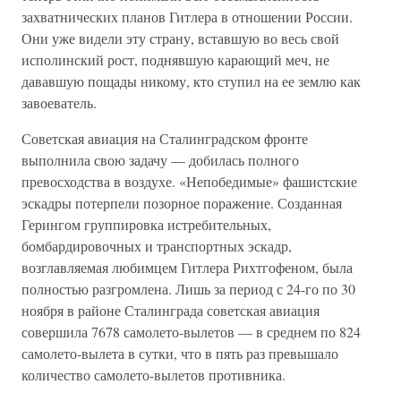
захватнических планов Гитлера в отношении России.
Они уже видели эту страну, вставшую во весь свой
исполинский рост, поднявшую карающий меч, не
дававшую пощады никому, кто ступил на ее землю как
завоеватель.
Советская авиация на Сталинградском фронте
выполнила свою задачу — добилась полного
превосходства в воздухе. «Непобедимые» фашистские
эскадры потерпели позорное поражение. Созданная
Герингом группировка истребительных,
бомбардировочных и транспортных эскадр,
возглавляемая любимцем Гитлера Рихтгофеном, была
полностью разгромлена. Лишь за период с 24-го по 30
ноября в районе Сталинграда советская авиация
совершила 7678 самолето-вылетов — в среднем по 824
самолето-вылета в сутки, что в пять раз превышало
количество самолето-вылетов противника.