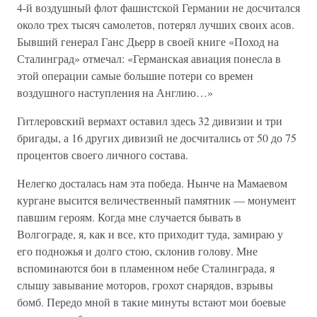
4-й воздушный флот фашистской Германии не досчитался
около трех тысяч самолетов, потерял лучших своих асов.
Бывший генерал Ганс Дьерр в своей книге «Поход на
Сталинград» отмечал: «Германская авиация понесла в
этой операции самые большие потери со времен
воздушного наступления на Англию…»
Гитлеровский вермахт оставил здесь 32 дивизии и три
бригады, а 16 других дивизий не досчитались от 50 до 75
процентов своего личного состава.
Нелегко досталась нам эта победа. Нынче на Мамаевом
кургане высится величественный памятник — монумент
павшим героям. Когда мне случается бывать в
Волгограде, я, как и все, кто приходит туда, замираю у
его подножья и долго стою, склонив голову. Мне
вспоминаются бои в пламенном небе Сталинграда, я
слышу завывание моторов, грохот снарядов, взрывы
бомб. Передо мной в такие минуты встают мои боевые