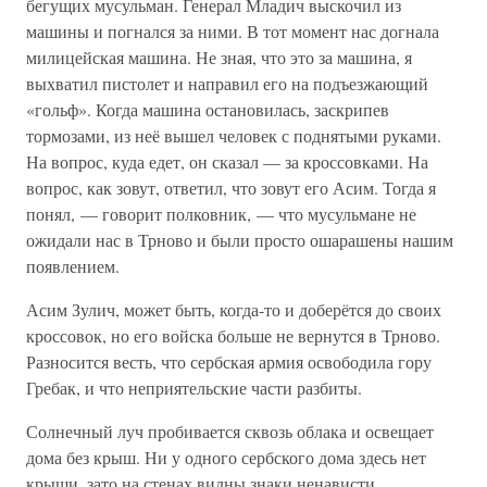
бегущих мусульман. Генерал Младич выскочил из
машины и погнался за ними. В тот момент нас догнала
милицейская машина. Не зная, что это за машина, я
выхватил пистолет и направил его на подъезжающий
«гольф». Когда машина остановилась, заскрипев
тормозами, из неё вышел человек с поднятыми руками.
На вопрос, куда едет, он сказал — за кроссовками. На
вопрос, как зовут, ответил, что зовут его Асим. Тогда я
понял, — говорит полковник, — что мусульмане не
ожидали нас в Трново и были просто ошарашены нашим
появлением.
Асим Зулич, может быть, когда-то и доберётся до своих
кроссовок, но его войска больше не вернутся в Трново.
Разносится весть, что сербская армия освободила гору
Гребак, и что неприятельские части разбиты.
Солнечный луч пробивается сквозь облака и освещает
дома без крыш. Ни у одного сербского дома здесь нет
крыши, зато на стенах видны знаки ненависти,