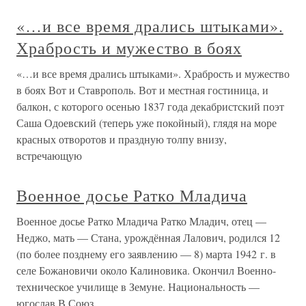
«…и все время дрались штыками».
Храбрость и мужество в боях
«…и все время дрались штыками». Храбрость и мужество
в боях Вот и Ставрополь. Вот и местная гостиница, и
балкон, с которого осенью 1837 года декабристский поэт
Саша Одоевский (теперь уже покойный), глядя на море
красных отворотов и праздную толпу внизу,
встречающую
Военное досье Ратко Младича
Военное досье Ратко Младича Ратко Младич, отец —
Неджо, мать — Стана, урождённая Лалович, родился 12
(по более позднему его заявлению — 8) марта 1942 г. в
селе Божановичи около Калиновика. Окончил Военно-
техническое училище в Земуне. Национальность —
югослав.В Союз