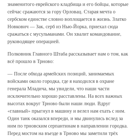
знаменитого еврейского кладбища и его бойцы, которые
сейчас сражаются за гору Орловац. Старая мечта о
сербском единстве словно воплощается в жизнь. Златко
Новкович — Зак, серб из Нью-Йорка, приехал сюда
сражаться с мусульманами. Он хвалит командование,
руководящее операцией.
Полковник Главного Штаба рассказывает нам о том, как
всё прошло в Трново:
— После обхода армейских позиций, занимаемых
войсками около городка, где я находился в охране
генерала Младича, мы увидели, что наши части
исключительно хорошо расставлены. На всех важных
высотах вокруг Трново были наши люди. Вдруг
«главный» прыгнул в машину и велел нам ехать с ним.
Один танк оказался впереди, и мы двинулись вслед за
ним по трновским серпантинам в направлении городка.
Перед мостом на въезде в Трново мы заметили трёх