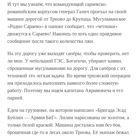
И тут мы узнаём, что командующий сараевско-
романийским корпусом генерал Галич проехал на своей
машине дорогой от Трново до Крупаца. Мусульманское
«Радио Сараево» в панике сообщает, что «четники»
движутся к Сараево! Наконец-то хоть одно правдивое
сообщение после такого количества лжи.
На эту дорогу уже выходят сапёры, чтобы проверить, нет
ли мин. У небольшой ГЭС, Богатичи, убирают камни,
сброшенные мусульманами на дорогу. Для сапёров с их
техникой это легкая задача. Во время трновской операции
им приходилось выполнять намного более сложную
работу. Поэтому мы ищем капитана Аврамовича и его
парней.
Едем на грузовике, на котором написано «Бригада Эсад
Бублин — Армия БиГ». Лилии нарисованы не золотом, а
только белой краской. Машина досталась нам без боя,
брошенная где-то в лесах около Трнова. Её экипаж бежал.