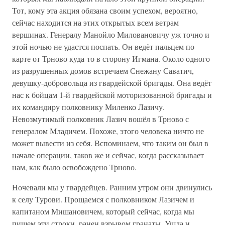
Тот, кому эта акция обязана своим успехом, вероятно,
сейчас находится на этих открытых всем ветрам
вершинах. Генералу Манойло Миловановичу уж точно и
этой ночью не удастся поспать. Он ведёт пальцем по
карте от Трново куда-то в сторону Игмана. Около одного
из разрушенных домов встречаем Снежану Саватич,
девушку-добровольца из гвардейской бригады. Она ведёт
нас к бойцам 1-й гвардейской моторизованной бригады и
их командиру полковнику Миленко Лазичу.
Невозмутимый полковник Лазич вошёл в Трново с
генералом Младичем. Похоже, этого человека ничто не
может вывести из себя. Вспоминаем, что таким он был в
начале операции, таков же и сейчас, когда рассказывает
нам, как было освобождено Трново.
Ночевали мы у гвардейцев. Ранним утром они двинулись
к селу Турови. Прощаемся с полковником Лазичем и
капитаном Мишановичем, который сейчас, когда мы
пишем эти строки, ранен взрывом гранаты. Ушла и