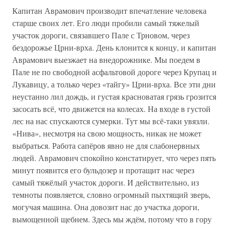
Капитан Аврамович производит впечатление человека
старше своих лет. Его люди пробили самый тяжелый
участок дороги, связавшего Пале с Трновом, через
бездорожье Црни-врха. День клонится к концу, и капитан
Аврамович выезжает на внедорожнике. Мы поедем в
Пале не по свободной асфальтовой дороге через Крупац и
Лукавицу, а только через «тайгу» Црни-врха. Все эти дни
неустанно лил дождь, и густая красноватая грязь грозится
засосать всё, что движется на колесах. На входе в густой
лес на нас спускаются сумерки. Тут мы всё-таки увязли.
«Нива», несмотря на свою мощность, никак не может
выбраться. Работа сапёров явно не для слабонервных
людей. Аврамович спокойно констатирует, что через пять
минут появится его бульдозер и протащит нас через
самый тяжёлый участок дороги. И действительно, из
темноты появляется, словно огромный пыхтящий зверь,
могучая машина. Она довозит нас до участка дороги,
вымощенной щебнем. Здесь мы ждём, потому что в гору