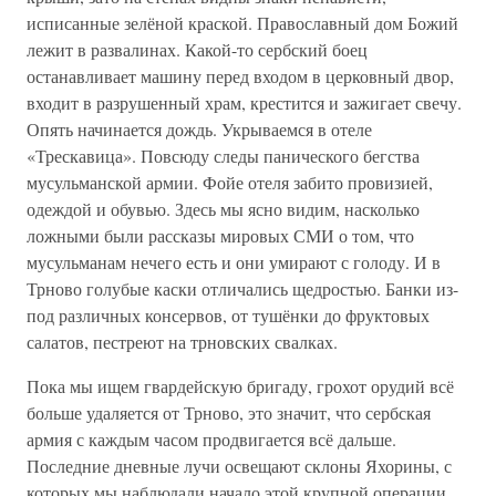
исписанные зелёной краской. Православный дом Божий
лежит в развалинах. Какой-то сербский боец
останавливает машину перед входом в церковный двор,
входит в разрушенный храм, крестится и зажигает свечу.
Опять начинается дождь. Укрываемся в отеле
«Трескавица». Повсюду следы панического бегства
мусульманской армии. Фойе отеля забито провизией,
одеждой и обувью. Здесь мы ясно видим, насколько
ложными были рассказы мировых СМИ о том, что
мусульманам нечего есть и они умирают с голоду. И в
Трново голубые каски отличались щедростью. Банки из-
под различных консервов, от тушёнки до фруктовых
салатов, пестреют на трновских свалках.
Пока мы ищем гвардейскую бригаду, грохот орудий всё
больше удаляется от Трново, это значит, что сербская
армия с каждым часом продвигается всё дальше.
Последние дневные лучи освещают склоны Яхорины, с
которых мы наблюдали начало этой крупной операции.