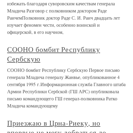
избежать благодаря суворовским качествам генерала
Младича Разговор с полковником доктором Раде
РаичемПолковник доктор Раде С. И. Раич двадцать лет
изучает феномен чести, особенно воинской и
офицерской, в его научном,
СООНО бомбит Республику
Сербскую
СООНО бомбит Республику Сербскую Первое письмо
генерала Младича генералу Жанвье, опубликованное 4
сентября 1995 г.Информационная служба Главного штаба
Армии Республики Сербской (ГШ АРС) опубликовала
письмо командующего ГШ генерал-полковника Ратко
Младича командующему
Приезжаю в Црна-Риеку, но
впервые не могу добраться до