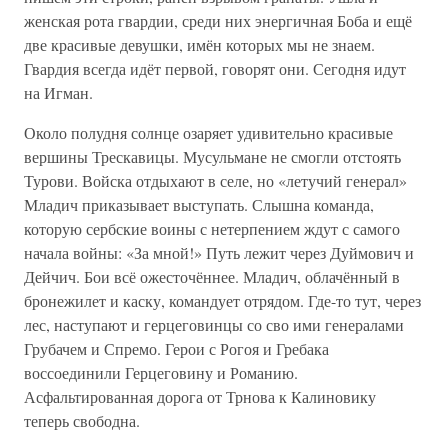
женская рота гвардии, среди них энергичная Боба и ещё
две красивые девушки, имён которых мы не знаем.
Гвардия всегда идёт первой, говорят они. Сегодня идут
на Игман.
Около полудня солнце озаряет удивительно красивые
вершины Трескавицы. Мусульмане не смогли отстоять
Турови. Войска отдыхают в селе, но «летучий генерал»
Младич приказывает выступать. Слышна команда,
которую сербские воины с нетерпением ждут с самого
начала войны: «За мной!» Путь лежит через Дуймович и
Дейчич. Бои всё ожесточённее. Младич, облачённый в
бронежилет и каску, командует отрядом. Где-то тут, через
лес, наступают и герцеговинцы со сво ими генералами
Грубачем и Спремо. Герои с Рогоя и Гребака
воссоединили Герцеговину и Романию.
Асфальтированная дорога от Трнова к Калиновику
теперь свободна.