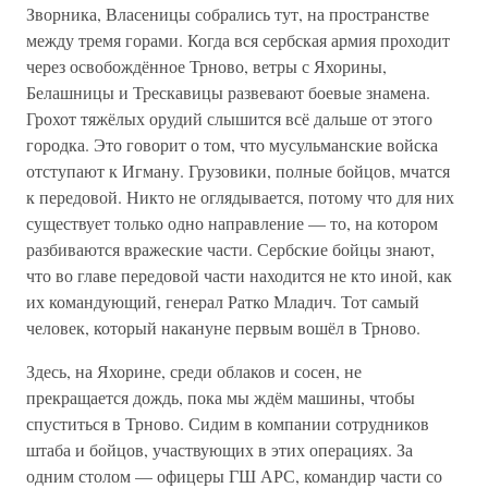
Зворника, Власеницы собрались тут, на пространстве
между тремя горами. Когда вся сербская армия проходит
через освобождённое Трново, ветры с Яхорины,
Белашницы и Трескавицы развевают боевые знамена.
Грохот тяжёлых орудий слышится всё дальше от этого
городка. Это говорит о том, что мусульманские войска
отступают к Игману. Грузовики, полные бойцов, мчатся
к передовой. Никто не оглядывается, потому что для них
существует только одно направление — то, на котором
разбиваются вражеские части. Сербские бойцы знают,
что во главе передовой части находится не кто иной, как
их командующий, генерал Ратко Младич. Тот самый
человек, который накануне первым вошёл в Трново.
Здесь, на Яхорине, среди облаков и сосен, не
прекращается дождь, пока мы ждём машины, чтобы
спуститься в Трново. Сидим в компании сотрудников
штаба и бойцов, участвующих в этих операциях. За
одним столом — офицеры ГШ АРС, командир части со