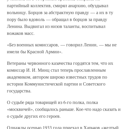
партийный коллектив, смирял анархию, обуздывал
вольницу. Борцов за абстрактную правду — а их в ту
пору было вдоволь — обращал в борцов за правду
Ленина. Выдвигал из низов таланты, воспитывал
вожаков масс.
«Без военных комиссаров, — говорил Ленин, — мы не
имели бы Красной Армии».
Ветераны червонного казачества гордятся тем, что их
комиссар И. И. Минц стал теперь прославленным
академиком, автором широко известных трудов по
истории Коммунистической партии и Советского
государства.
О судьбе ряда товарищей из 6-го полка, полка
«москвичей», сообщалось раньше. Кое-что надо сказать и
о судьбе других его героев.
Однажды осенью 1933 года приехал в Харьков «желтый