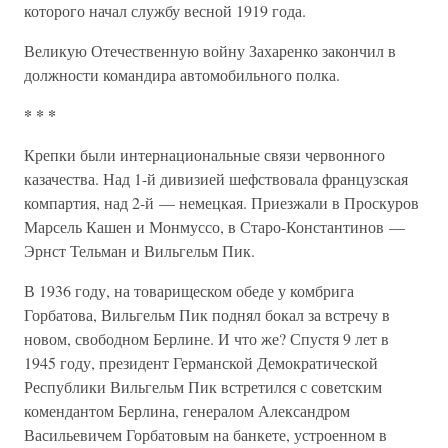
которого начал службу весной 1919 года.
Великую Отечественную войну Захаренко закончил в
должности командира автомобильного полка.
* * *
Крепки были интернациональные связи червонного
казачества. Над 1-й дивизией шефствовала французская
компартия, над 2-й — немецкая. Приезжали в Проскуров
Марсель Кашен и Монмуссо, в Старо-Константинов —
Эрнст Тельман и Вильгельм Пик.
В 1936 году, на товарищеском обеде у комбрига
Горбатова, Вильгельм Пик поднял бокал за встречу в
новом, свободном Берлине. И что же? Спустя 9 лет в
1945 году, президент Германской Демократической
Республики Вильгельм Пик встретился с советским
комендантом Берлина, генералом Александром
Васильевичем Горбатовым на банкете, устроенном в