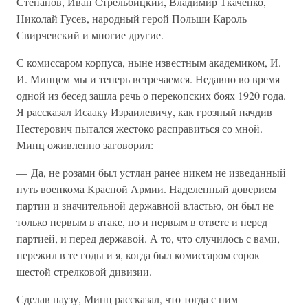
Степанов, Иван Стрельбицкий, Владимир Ткаченко,
Николай Гусев, народный герой Польши Кароль
Свирчевский и многие другие.
С комиссаром корпуса, ныне известным академиком, И.
И. Минцем мы и теперь встречаемся. Недавно во время
одной из бесед зашла речь о перекопских боях 1920 года.
Я рассказал Исааку Израилевичу, как грозный начдив
Нестерович пытался жестоко расправиться со мной.
Минц оживленно заговорил:
— Да, не розами был устлан ранее никем не изведанный
путь военкома Красной Армии. Наделенный доверием
партии и значительной державной властью, он был не
только первым в атаке, но и первым в ответе и перед
партией, и перед державой. А то, что случилось с вами,
пережил в те годы и я, когда был комиссаром сорок
шестой стрелковой дивизии.
Сделав паузу, Минц рассказал, что тогда с ним