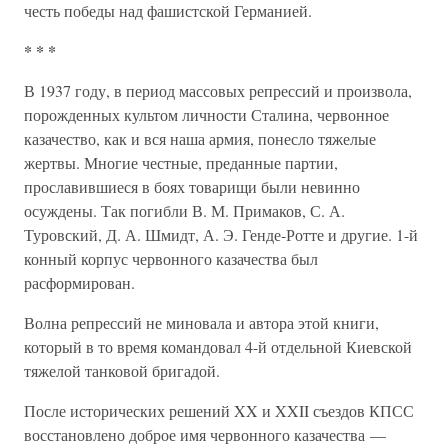
честь победы над фашистской Германией.
* * *
В 1937 году, в период массовых репрессий и произвола,
порожденных культом личности Сталина, червонное
казачество, как и вся наша армия, понесло тяжелые
жертвы. Многие честные, преданные партии,
прославившиеся в боях товарищи были невинно
осуждены. Так погибли В. М. Примаков, С. А.
Туровский, Д. А. Шмидт, А. Э. Генде-Ротте и другие. 1-й
конный корпус червонного казачества был
расформирован.
Волна репрессий не миновала и автора этой книги,
который в то время командовал 4-й отдельной Киевской
тяжелой танковой бригадой.
После исторических решений XX и XXII съездов КПСС
восстановлено доброе имя червонного казачества —