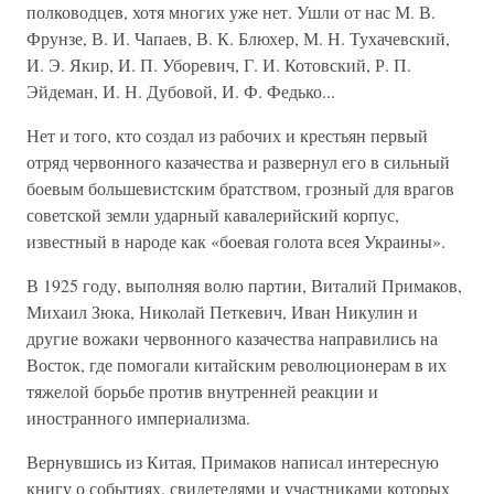
полководцев, хотя многих уже нет. Ушли от нас М. В.
Фрунзе, В. И. Чапаев, В. К. Блюхер, М. Н. Тухачевский,
И. Э. Якир, И. П. Уборевич, Г. И. Котовский, Р. П.
Эйдеман, И. Н. Дубовой, И. Ф. Федько...
Нет и того, кто создал из рабочих и крестьян первый
отряд червонного казачества и развернул его в сильный
боевым большевистским братством, грозный для врагов
советской земли ударный кавалерийский корпус,
известный в народе как «боевая голота всея Украины».
В 1925 году, выполняя волю партии, Виталий Примаков,
Михаил Зюка, Николай Петкевич, Иван Никулин и
другие вожаки червонного казачества направились на
Восток, где помогали китайским революционерам в их
тяжелой борьбе против внутренней реакции и
иностранного империализма.
Вернувшись из Китая, Примаков написал интересную
книгу о событиях, свидетелями и участниками которых