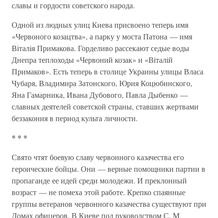
славы и гордости советского народа.
Одной из людных улиц Киева присвоено теперь имя
«Червоного козацтва», а парку у моста Патона — имя
Вiталiя Примакова. Горделиво рассекают седые воды
Днепра теплоходы «Червоний козак» и «Вiталiй
Примаков». Есть теперь в столице Украины улицы Власа
Чубаря, Владимира Затонского, Юрия Коцюбинского,
Яна Гамарника, Ивана Дубового, Павла Дыбенко —
славных деятелей советской страны, ставших жертвами
беззакония в период культа личности.
* * *
Свято чтят боевую славу червонного казачества его
героические бойцы. Они — верные помощники партии в
пропаганде ее идей среди молодежи. И преклонный
возраст — не помеха этой работе. Крепко спаянные
группы ветеранов червонного казачества существуют при
Домах офицеров. В Киеве под руководством С. М.