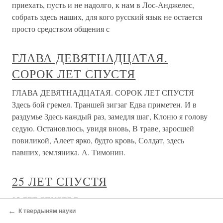
приехать, пусть и не надолго, к нам в Лос-Анджелес,
собрать здесь наших, для кого русский язык не остается
просто средством общения с
ГЛАВА ДЕВЯТНАДЦАТАЯ.
СОРОК ЛЕТ СПУСТЯ
ГЛАВА ДЕВЯТНАДЦАТАЯ. СОРОК ЛЕТ СПУСТЯ
Здесь бой гремел. Траншей зигзаг Едва приметен. И в
раздумье Здесь каждый раз, замедля шаг, Клоню я голову
седую. Остановлюсь, увидя вновь, В траве, заросшей
повиликой, Алеет ярко, будто кровь, Солдат, здесь
павших, земляника. А. Тимонин.
25 ЛЕТ СПУСТЯ
25 ЛЕТ СПУСТЯ Всем шестидесятникам памятен роман
←
Владимира Дудинцева «Не хлебом единым»,
К твердыням науки