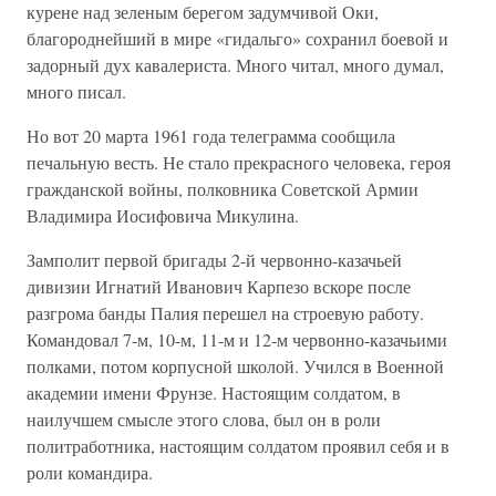
курене над зеленым берегом задумчивой Оки,
благороднейший в мире «гидальго» сохранил боевой и
задорный дух кавалериста. Много читал, много думал,
много писал.
Но вот 20 марта 1961 года телеграмма сообщила
печальную весть. Не стало прекрасного человека, героя
гражданской войны, полковника Советской Армии
Владимира Иосифовича Микулина.
Замполит первой бригады 2-й червонно-казачьей
дивизии Игнатий Иванович Карпезо вскоре после
разгрома банды Палия перешел на строевую работу.
Командовал 7-м, 10-м, 11-м и 12-м червонно-казачьими
полками, потом корпусной школой. Учился в Военной
академии имени Фрунзе. Настоящим солдатом, в
наилучшем смысле этого слова, был он в роли
политработника, настоящим солдатом проявил себя и в
роли командира.