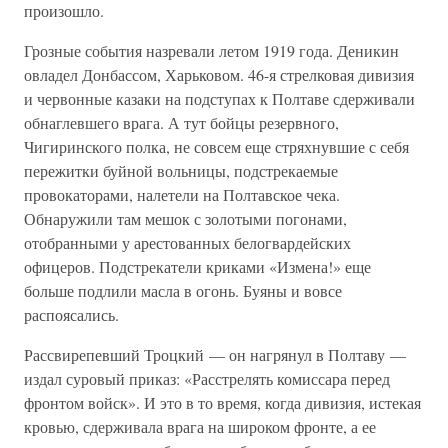
произошло.
Грозные события назревали летом 1919 года. Деникин
овладел Донбассом, Харьковом. 46-я стрелковая дивизия
и червонные казаки на подступах к Полтаве сдерживали
обнаглевшего врага. А тут бойцы резервного,
Чигиринского полка, не совсем еще стряхнувшие с себя
пережитки буйной вольницы, подстрекаемые
провокаторами, налетели на Полтавское чека.
Обнаружили там мешок с золотыми погонами,
отобранными у арестованных белогвардейских
офицеров. Подстрекатели криками «Измена!» еще
больше подлили масла в огонь. Буяны и вовсе
распоясались.
Рассвирепевший Троцкий — он нагрянул в Полтаву —
издал суровый приказ: «Расстрелять комиссара перед
фронтом войск». И это в то время, когда дивизия, истекая
кровью, сдерживала врага на широком фронте, а ее