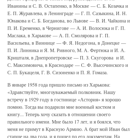
Иванины и С. В. Остапенко, в Москве — С. Б. Козачка и
Е. П. Журавлева, в Ленинграде — Г. П. Сазыкина, И. Н.
Юнакова и С. Б. Богданова, во Львове — В. И. Чайкина и
П. И. Еременко, в Чернигове — А. И. Волосюка и Г. П.
Маслака, в Харькове — А. П. Смолярова и Г. П.
Васильева, в Виннице — Ф. Я. Недогона, в Донецке —
П. И. Линника и Я. М. Ривного, М. А. Фертюка и И. А.
Кришталя, в Днепропетровске — П. З. Скугорова и И.
С. Максимовича, в Краснодаре — С. Ф. Высочинского и
С. П. Букацеля, Г. В. Сизоненко и П. Я. Гомаза.
В январе 1958 года пришло письмо из Харькова:
«Здравствуйте, многоуважаемый полковник. Нашу
встречу в 1929 году в гостинице «Астория» я хорошо
помню. Тогда вы подарили мне военный костюм и
книгу... Теперь хочу сказать в отношении своего
правильного имени. Мне было 17 лет, и я боялся, что
меня не примут в Красную Армию. А брат мой Иван был
старше на два года, и я пошел по его документам. На