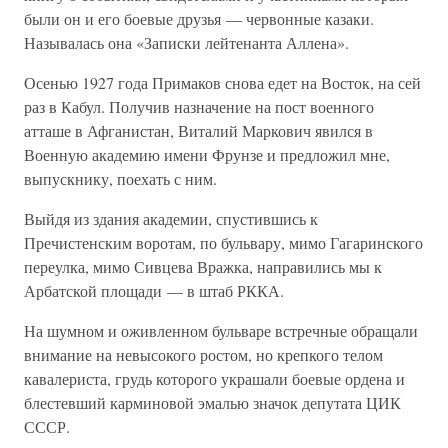
были он и его боевые друзья — червонные казаки.
Называлась она «Записки лейтенанта Аллена».
Осенью 1927 года Примаков снова едет на Восток, на сей
раз в Кабул. Получив назначение на пост военного
атташе в Афганистан, Виталий Маркович явился в
Военную академию имени Фрунзе и предложил мне,
выпускнику, поехать с ним.
Выйдя из здания академии, спустившись к
Пречистенским воротам, по бульвару, мимо Гагаринского
переулка, мимо Сивцева Вражка, направились мы к
Арбатской площади — в штаб РККА.
На шумном и оживленном бульваре встречные обращали
внимание на невысокого ростом, но крепкого телом
кавалериста, грудь которого украшали боевые ордена и
блестевший карминовой эмалью значок депутата ЦИК
СССР.