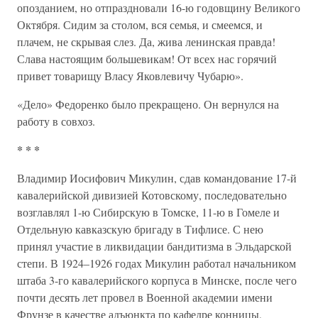
опозданием, но отпраздновали 16-ю годовщину Великого
Октября. Сидим за столом, вся семья, и смеемся, и
плачем, не скрывая слез. Да, жива ленинская правда!
Слава настоящим большевикам! От всех нас горячий
привет товарищу Власу Яковлевичу Чубарю».
«Дело» Федоренко было прекращено. Он вернулся на
работу в совхоз.
* * *
Владимир Иосифович Микулин, сдав командование 17-й
кавалерийской дивизией Котовскому, последовательно
возглавлял 1-ю Сибирскую в Томске, 11-ю в Гомеле и
Отдельную кавказскую бригаду в Тифлисе. С нею
принял участие в ликвидации бандитизма в Эльдарской
степи. В 1924–1926 годах Микулин работал начальником
штаба 3-го кавалерийского корпуса в Минске, после чего
почти десять лет провел в Военной академии имени
Фрунзе в качестве адъюнкта по кафедре конницы,