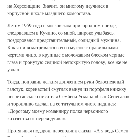
на Херсонщине. Значит, он многому научился в
корпусной школе младшего комсостава.
Летом 1959 года в московском пригородном поезде,
следовавшем в Кучино, со мной, широко улыбаясь,
поздоровался представительный, солидный мужчина.
Как я ни всматривался в его смуглое с правильными
чертами лицо, в крупные с моложавым блеском черные
глаза и тронутую сединой непокрытую голову, все же не
узнал.
Тогда, поправив легким движением руки белоснежный
галстук, коренастый смугляк вынул из портфеля книжку
негритянского писателя Сембена Усмана «Сын Сенегала»
и торопливо сделал на ее титульном листе надпись:
«Дорогому моему командиру полка червонного
казачества от переводчика».
Протягивая подарок, переводчик сказал: «А я ведь Семен