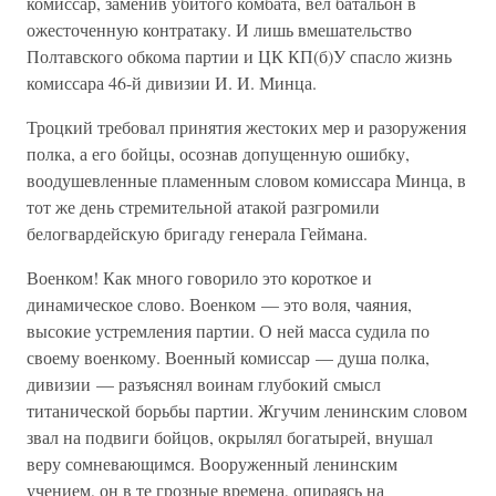
комиссар, заменив убитого комбата, вел батальон в
ожесточенную контратаку. И лишь вмешательство
Полтавского обкома партии и ЦК КП(б)У спасло жизнь
комиссара 46-й дивизии И. И. Минца.
Троцкий требовал принятия жестоких мер и разоружения
полка, а его бойцы, осознав допущенную ошибку,
воодушевленные пламенным словом комиссара Минца, в
тот же день стремительной атакой разгромили
белогвардейскую бригаду генерала Геймана.
Военком! Как много говорило это короткое и
динамическое слово. Военком — это воля, чаяния,
высокие устремления партии. О ней масса судила по
своему военкому. Военный комиссар — душа полка,
дивизии — разъяснял воинам глубокий смысл
титанической борьбы партии. Жгучим ленинским словом
звал на подвиги бойцов, окрылял богатырей, внушал
веру сомневающимся. Вооруженный ленинским
учением, он в те грозные времена, опираясь на