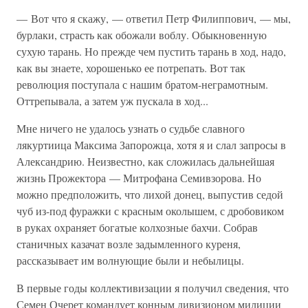
— Вот что я скажу, — ответил Петр Филиппович, — мы,
бурлаки, страсть как обожали воблу. Обыкновенную
сухую тарань. Но прежде чем пустить тарань в ход, надо,
как вы знаете, хорошенько ее потрепать. Вот так
революция поступала с нашим братом-неграмотным.
Оттрепывала, а затем уж пускала в ход...
Мне ничего не удалось узнать о судьбе славного
лякуртиица Максима Запорожца, хотя я и слал запросы в
Александрию. Неизвестно, как сложилась дальнейшая
жизнь Прожектора — Митрофана Семивзорова. Но
можно предположить, что лихой донец, выпустив седой
чуб из-под фуражки с красным околышем, с дробовиком
в руках охраняет богатые колхозные бахчи. Собрав
станичных казачат возле задымленного куреня,
рассказывает им волнующие были и небылицы.
В первые годы коллективизации я получил сведения, что
Семен Очерет командует конным дивизионом милиции