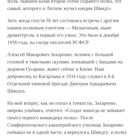
Волк, бывший казак второй сотни седьмого полка, тот
самый, которого в Литине жучил начдив Шмидт».
Зато, когда спустя 38 лет состоялась встреча с другим
нашим полковым учителем — Малыгиным, ныне
драматургом, я первый его узнал. Это было в декабре
1958 года, на съезде писателей РСФСР.
Алексей Макарович Захаренко, человек с большой
головой и тяжелыми скулами, воевавший с бандами на
дедовом Гусарике, живет сейчас в Киеве. Наш
доброволец из Кагарлыка в 1934 году служил в 8-й
Отдельной танковой бригаде Дмитрия Аркадьевича
Шмидта.
На мой вопрос, как он попал в танкисты, Захаренко,
широко улыбаясь, ответил: «Солдат никогда не забывает
своего первого командира полка». После
Симферопольского кавалерийского училища Захаренко
побывал не в одной части, а вернулся к Шмидту, в полку