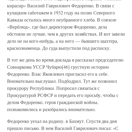
кирасир» Василий Гаврилович Федоренко. В связи с
кулацким саботажем в 1932 году на полях Северного
Кавказа осталось много неубранного хлеба. В совхозе
«Верблюд», где был директором Федоренко, дела
обстояли не лучше, чем в других хозяйствах. И вот завели
дело не на кого-нибудь, а на него — бывшего шахтера,
краснознаменца. До суда выпустили под расписку.
В тот же день во время доклада я рассказал председателю
Совнаркома УССР Чубарю[46] грустную историю
Федоренко. Влас Яковлевич пригласил его к себе.
Внимательно выслушал. Подбодрил. Тут же позвонил
прокурору Республики. Попросил связаться с
Прокуратурой РСФСР и передать его просьбу, чтобы с
делом Федоренко, героя гражданской войны,
познакомились и разобрались внимательно.
Федоренко уехал на родину, в Бахмут. Спустя два дня
пришло письмо. В нем Василий Гаврилович писал: «С