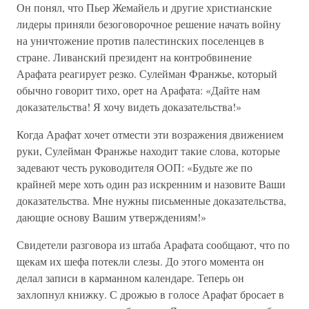
Он понял, что Пьер Жемайель и другие христианские
лидеры приняли безоговорочное решение начать войну
на уничтожение против палестинских поселенцев в
стране. Ливанский президент на контробвинение
Арафата реагирует резко. Сулейман Франжье, который
обычно говорит тихо, орет на Арафата: «Дайте нам
доказательства! Я хочу видеть доказательства!»
Когда Арафат хочет отмести эти возражения движением
руки, Сулейман Франжье находит такие слова, которые
задевают честь руководителя ООП: «Будьте же по
крайней мере хоть один раз искренним и назовите Ваши
доказательства. Мне нужны письменные доказательства,
дающие основу Вашим утверждениям!»
Свидетели разговора из штаба Арафата сообщают, что по
щекам их шефа потекли слезы. До этого момента он
делал записи в карманном календаре. Теперь он
захлопнул книжку. С дрожью в голосе Арафат бросает в