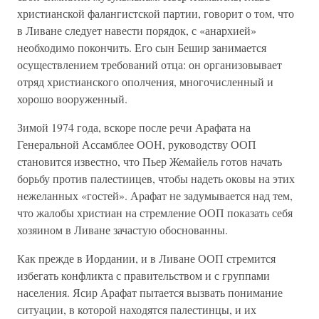
христианской фалангистской партии, говорит о том, что
в Ливане следует навести порядок, с «анархией»
необходимо покончить. Его сын Бешир занимается
осуществлением требований отца: он организовывает
отряд христианского ополчения, многочисленный и
хорошо вооруженный.
Зимой 1974 года, вскоре после речи Арафата на
Генеральной Ассамблее ООН, руководству ООП
становится известно, что Пьер Жемайель готов начать
борьбу против палестиицев, чтобы надеть оковы на этих
нежеланных «гостей». Арафат не задумывается над тем,
что жалобы христиан на стремление ООП показать себя
хозяином в Ливане зачастую обоснованны.
Как прежде в Иордании, и в Ливане ООП стремится
избегать конфликта с правительством и с группами
населения. Ясир Арафат пытается вызвать понимание
ситуации, в которой находятся палестинцы, и их