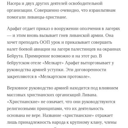
Насера и двух других деятелей освободительной
организации. Совершенно очевидно, что израильтянам
помогали ливанцы-христиане.
Арафат отдает приказ о вооружении ополчения в лагерях
— и этим вновь вызывает гнев ливанской армии. Она
хочет преподать ООП урок и приказывает совершить
налет боевой авиации на лагеря палестинцев на окраинах
Бейрута. Примирение возможно и на этот раз. В
бейрутском отеле «Мелкарт» Арафат выторговывает у
руководства армией уступки. Эти договоренности
закрепляются в «Мелкартском протоколе».
Верховное руководство армией находится под влиянием
массовых христианских организаций Ливана.
«Христианские» не означает, что они руководствуются
религиозными принципами, что их деятельность
основана не вере. Название «христианские» отражает
лишь принадлежность народа к крупному клану, члены