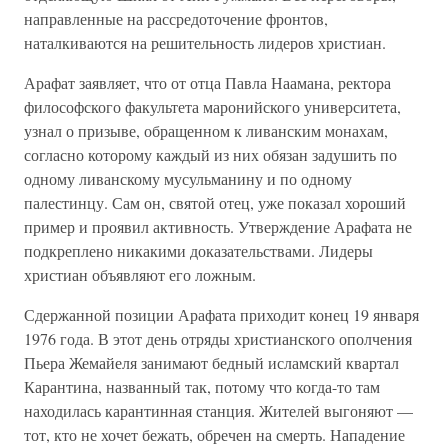
направленные на рассредоточение фронтов,
наталкиваются на решительность лидеров христиан.
Арафат заявляет, что от отца Павла Наамана, ректора
философского факультета маронийского университета,
узнал о призыве, обращенном к ливанским монахам,
согласно которому каждый из них обязан задушить по
одному ливанскому мусульманину и по одному
палестинцу. Сам он, святой отец, уже показал хороший
пример и проявил активность. Утверждение Арафата не
подкреплено никакими доказательствами. Лидеры
христиан объявляют его ложным.
Сдержанной позиции Арафата приходит конец 19 января
1976 года. В этот день отряды христианского ополчения
Пьера Жемайеля занимают бедный исламский квартал
Карантина, названный так, потому что когда-то там
находилась карантинная станция. Жителей выгоняют —
тот, кто не хочет бежать, обречен на смерть. Нападение