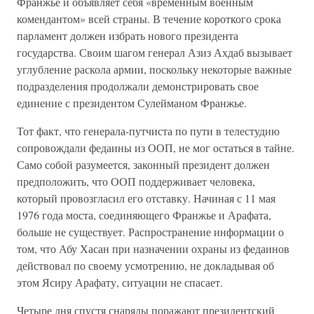
Франжье и объявляет себя «временным военным
комендантом» всей страны. В течение короткого срока
парламент должен избрать нового президента
государства. Своим шагом генерал Азиз Ахдаб вызывает
углубление раскола армии, поскольку некоторые важные
подразделения продолжали демонстрировать свое
единение с президентом Сулейманом Франжье.
Тот факт, что генерала-путчиста по пути в телестудию
сопровождали федаины из ООП, не мог остаться в тайне.
Само собой разумеется, законный президент должен
предположить, что ООП поддерживает человека,
который провозгласил его отставку. Начиная с 11 мая
1976 года моста, соединяющего Франжье и Арафата,
больше не существует. Распространение информации о
том, что Абу Хасан при назначении охраны из федаинов
действовал по своему усмотрению, не докладывая об
этом Ясиру Арафату, ситуации не спасает.
Четыре дня спустя снаряды поражают президентский