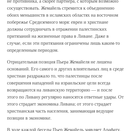
не противника, а скорее партнера, с которым возможно
сосуществовать. Жемайель стремится к объединению
обоих меньшинств в исламских областях на восточном
побережье Средиземного моря: евреи и христиане
должны сотрудничать в отражении палестинских
притязаний на жизненные права в Ливане. Даже в
случае, если эти притязания ограничены лишь каким-то
определенным периодом.
Отрицательная позиция Пьера Жемайеля не лишена
оснований. Его самого и других влиятельных лиц в среде
христиан раздражало то, что палестинцы после
совершения нападений на израильские цели всегда
возвращаются на ливанскую территорию — и после
этого по Ливану регулярно наносятся ответные удары. От
этого страдает экономика Ливана; от этого страдает
христианская часть населения, занимающая ведущие
позиции в экономике.
В ходе каждой беседы Пьер Жемайель заявляет Арафату,