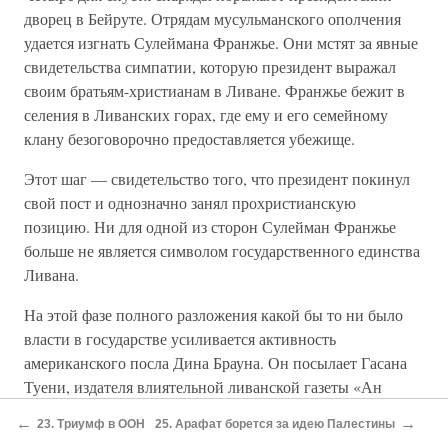
дворец в Бейруте. Отрядам мусульманского ополчения
удается изгнать Сулеймана Франжье. Они мстят за явные
свидетельства симпатии, которую президент выражал
своим братьям-христианам в Ливане. Франжье бежит в
селения в Ливанских горах, где ему и его семейному
клану безоговорочно предоставляется убежище.
Этот шаг — свидетельство того, что президент покинул
свой пост и однозначно занял прохристианскую
позицию. Ни для одной из сторон Сулейман Франжье
больше не является символом государственного единства
Ливана.
На этой фазе полного разложения какой бы то ни было
власти в государстве усиливается активность
американского посла Дина Брауна. Он посылает Гасана
Туени, издателя влиятельной ливанской газеты «Ан
Нахар», в штаб-квартиру ООП и ставит ему задачу
←
→
23. Триумф в ООН
25. Арафат борется за идею Палестины
выяснить, готова ли и в состоянии ли палестинская