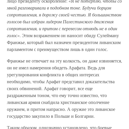
лицо президенту оскорбление: «Я
не потерплю, чтобы со
мной разговаривали в подобном тоне. Будучи борцом
сопротивления, я дорожу своей честью. Я большинством
голосов был избран лидером Палестинского движения
сопротивления, и притом с перевесом отнюдь не в один
голос»
. Этим возражением он наносит обиду Сулейману
Франжье, который был назначен президентом ливанским
парламентом с преимуществом лишь в один голос.
Франжье не отвечает на эту колкость, он даже извиняется,
он не имел намерения обидеть Арафата. Ведь для
урегулирования конфликта в общих интересах
необходимо, чтобы Арафат представил доказательства
своих обвинений. Арафат говорит, все еще
раздраженным тоном, что ему точно известно, что
ливанская армия снабдила христианское ополчение
оружием, и притом напрасно. А оружие это ливанское
государство закупило в Польше и Болгарии.
Таким образом, однозначно установлено, что боевые