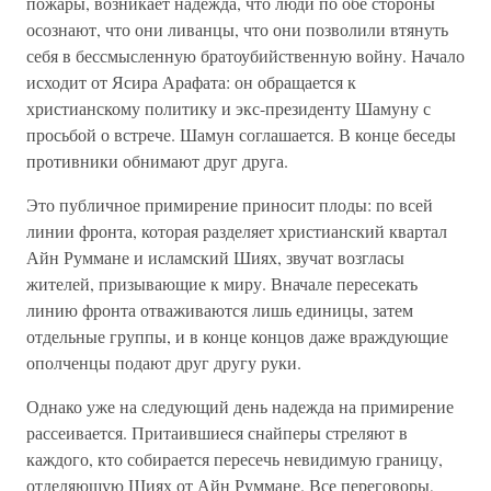
пожары, возникает надежда, что люди по обе стороны
осознают, что они ливанцы, что они позволили втянуть
себя в бессмысленную братоубийственную войну. Начало
исходит от Ясира Арафата: он обращается к
христианскому политику и экс-президенту Шамуну с
просьбой о встрече. Шамун соглашается. В конце беседы
противники обнимают друг друга.
Это публичное примирение приносит плоды: по всей
линии фронта, которая разделяет христианский квартал
Айн Руммане и исламский Шиях, звучат возгласы
жителей, призывающие к миру. Вначале пересекать
линию фронта отваживаются лишь единицы, затем
отдельные группы, и в конце концов даже враждующие
ополченцы подают друг другу руки.
Однако уже на следующий день надежда на примирение
рассеивается. Притаившиеся снайперы стреляют в
каждого, кто собирается пересечь невидимую границу,
отделяющую Шиях от Айн Руммане. Все переговоры,