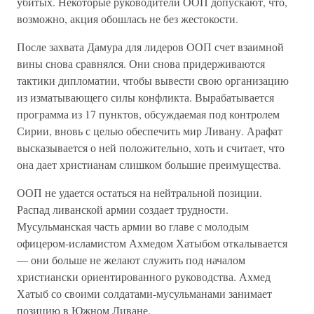
убитых. Некоторые руководители ООП допускают, что,
возможно, акция обошлась не без жестокости.
После захвата Дамура для лидеров ООП счет взаимной
вины снова сравнялся. Они снова придерживаются
тактики дипломатии, чтобы вывести свою организацию
из изматывающего силы конфликта. Вырабатывается
программа из 17 пунктов, обсуждаемая под контролем
Сирии, вновь с целью обеспечить мир Ливану. Арафат
высказывается о ней положительно, хоть и считает, что
она дает христианам слишком большие преимущества.
ООП не удается остаться на нейтральной позиции.
Распад ливанской армии создает трудности.
Мусульманская часть армии во главе с молодым
офицером-исламистом Ахмедом Хатыбом откалывается
— они больше не желают служить под началом
христиански ориентированного руководства. Ахмед
Хатыб со своими солдатами-мусульманами занимает
позицию в Южном Ливане.