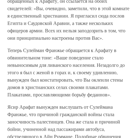
обращенных к Арафату, он ссылается на обоих
свидетелей: «Вы, очевидно, заметили, что в этой комнате
я единственный христианин. Я пригласил сюда послов
Египта и Саудовской Аравии, а также нескольких
офицеров армии. Всех их нельзя заподозрить в том, что
они принципиально настроены против Вас».
Теперь Сулейман Франжье обращается к Арафату в
обвинительном тоне: «Ваше поведение стало
невыносимым для ливанского населения. Незадолго до
этого я был с женой в горах и, к своему удивлению,
вынужден был констатировать, что Вы оклеили стены
домов в христианских селах своими плакатами.
Плакатами, прославляющими борьбу федаинов».
Ясир Арафат вынужден выслушать от Сулеймана
Франжье, что причиной гражданской войны стала
заносчивость палестинцев. Она же стала и причиной
бойни, учиненной над пассажирами автобуса,
обстрелянного в Айн Руммане. Подобные обвинения