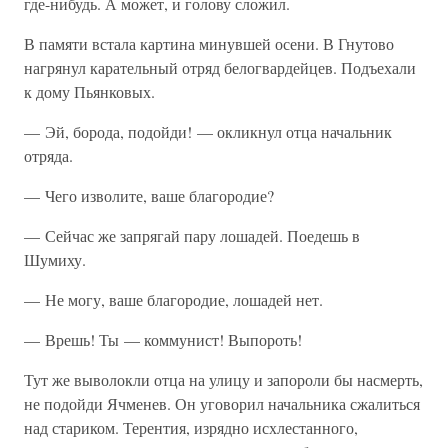
где-нибудь. А может, и голову сложил.
В памяти встала картина минувшей осени. В Гнутово
нагрянул карательный отряд белогвардейцев. Подъехали
к дому Пьянковых.
— Эй, борода, подойди! — окликнул отца начальник
отряда.
— Чего изволите, ваше благородие?
— Сейчас же запрягай пару лошадей. Поедешь в
Шумиху.
— Не могу, ваше благородие, лошадей нет.
— Врешь! Ты — коммунист! Выпороть!
Тут же выволокли отца на улицу и запороли бы насмерть,
не подойди Ячменев. Он уговорил начальника сжалиться
над стариком. Терентия, изрядно исхлестанного,