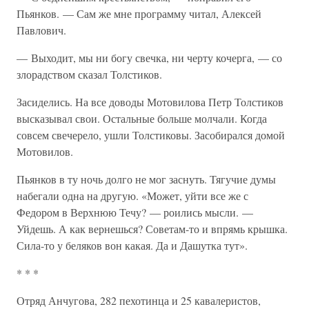
Пьянков. — Сам же мне программу читал, Алексей
Павлович.
— Выходит, мы ни богу свечка, ни черту кочерга, — со
злорадством сказал Толстиков.
Засиделись. На все доводы Мотовилова Петр Толстиков
высказывал свои. Остальные больше молчали. Когда
совсем свечерело, ушли Толстиковы. Засобирался домой
Мотовилов.
Пьянков в ту ночь долго не мог заснуть. Тягучие думы
набегали одна на другую. «Может, уйти все же с
Федором в Верхнюю Течу? — роились мысли. —
Уйдешь. А как вернешься? Советам-то и впрямь крышка.
Сила-то у беляков вон какая. Да и Дашутка тут».
* * *
Отряд Анчугова, 282 пехотинца и 25 кавалеристов,