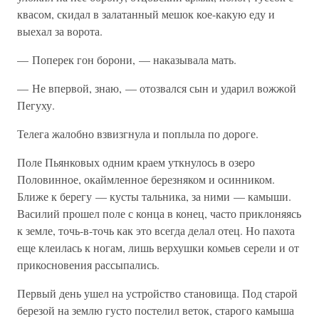
квасом, скидал в залатанный мешок кое-какую еду и
выехал за ворота.
— Поперек гон борони, — наказывала мать.
— Не впервой, знаю, — отозвался сын и ударил вожжой
Пегуху.
Телега жалобно взвизгнула и поплыла по дороге.
Поле Пьянковых одним краем уткнулось в озеро
Половинное, окаймленное березняком и осинником.
Ближе к берегу — кусты тальника, за ними — камыши.
Василий прошел поле с конца в конец, часто приклоняясь
к земле, точь-в-точь как это всегда делал отец. Но пахота
еще клеилась к ногам, лишь верхушки комьев серели и от
прикосновения рассыпались.
Первый день ушел на устройство становища. Под старой
березой на землю густо постелил веток, старого камыша