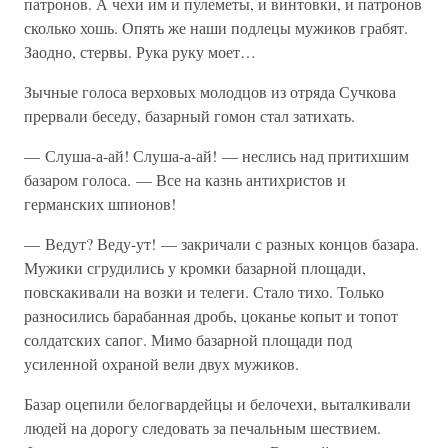
патронов. А чехи им и пулеметы, и винтовки, и патронов
сколько хошь. Опять же наши подлецы мужиков грабят.
Заодно, стервы. Рука руку моет…
Зычные голоса верховых молодцов из отряда Сучкова
прервали беседу, базарный гомон стал затихать.
— Слуша-а-ай! Слуша-а-ай! — неслись над притихшим
базаром голоса. — Все на казнь антихристов и
германских шпионов!
— Ведут? Веду-ут! — закричали с разных концов базара.
Мужики сгрудились у кромки базарной площади,
повскакивали на возки и телеги. Стало тихо. Только
разносились барабанная дробь, цоканье копыт и топот
солдатских сапог. Мимо базарной площади под
усиленной охраной вели двух мужиков.
Базар оцепили белогвардейцы и белочехи, выталкивали
людей на дорогу следовать за печальным шествием.