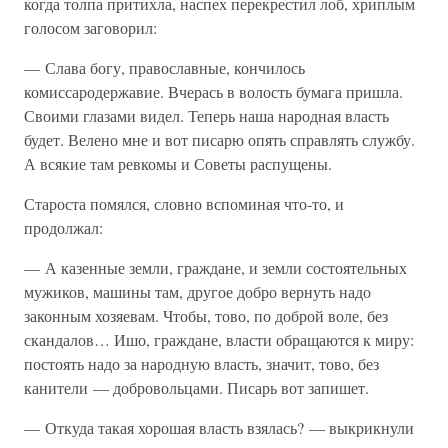
когда толпа притихла, наспех перекрестил лоб, хриплым
голосом заговорил:
— Слава богу, православные, кончилось
комиссародержавие. Вчерась в волость бумага пришла.
Своими глазами видел. Теперь наша народная власть
будет. Велено мне и вот писарю опять справлять службу.
А всякие там ревкомы и Советы распущены.
Староста помялся, словно вспоминая что-то, и
продолжал:
— А казенные земли, граждане, и земли состоятельных
мужиков, машины там, другое добро вернуть надо
законным хозяевам. Чтобы, тово, по доброй воле, без
скандалов… Ишо, граждане, власти обращаются к миру:
постоять надо за народную власть, значит, тово, без
канители — добровольцами. Писарь вот запишет.
— Откуда такая хорошая власть взялась? — выкрикнули