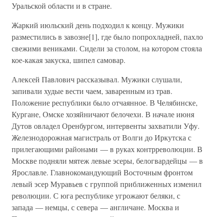
Уральской области и в стране.
Жаркий июльский день подходил к концу. Мужики
разместились в завозне[1], где было попрохладней, пахло
свежими вениками. Сидели за столом, на котором стояла
кое-какая закуска, шипел самовар.
Алексей Павлович рассказывал. Мужики слушали,
запивали худые вести чаем, заваренным из трав.
Положение республики было отчаянное. В Челябинске,
Кургане, Омске хозяйничают белочехи. В начале июня
Дутов овладел Оренбургом, интервенты захватили Уфу.
Железнодорожная магистраль от Волги до Иркутска с
прилегающими районами — в руках контрреволюции. В
Москве подняли мятеж левые эсеры, белогвардейцы — в
Ярославле. Главнокомандующий Восточным фронтом
левый эсер Муравьев с группой приближенных изменил
революции. С юга республике угрожают беляки, с
запада — немцы, с севера — англичане. Москва и