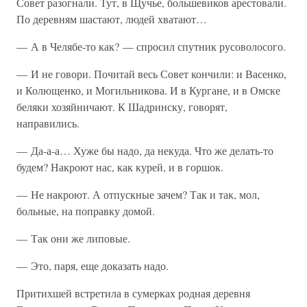
Совет разогнали. Тут, в Щучье, большевиков арестовали.
По деревням шастают, людей хватают…
— А в Челябе-то как? — спросил спутник русоволосого.
— И не говори. Почитай весь Совет кончили: и Васенко,
и Колющенко, и Могильникова. И в Кургане, и в Омске
беляки хозяйничают. К Шадринску, говорят,
направились.
— Да-а-а… Хуже бы надо, да некуда. Что же делать-то
будем? Накроют нас, как курей, и в горшок.
— Не накроют. А отпускные зачем? Так и так, мол,
больные, на поправку домой.
— Так они же липовые.
— Это, паря, еще доказать надо.
Притихшей встретила в сумерках родная деревня