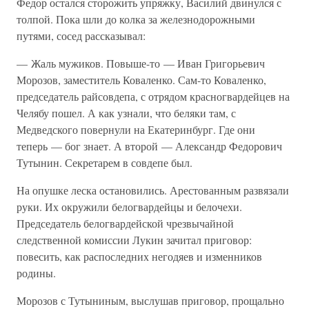
Федор остался сторожить упряжку, Василий двинулся с
толпой. Пока шли до колка за железнодорожными
путями, сосед рассказывал:
— Жаль мужиков. Повыше-то — Иван Григорьевич
Морозов, заместитель Коваленко. Сам-то Коваленко,
председатель райсовдепа, с отрядом красногвардейцев на
Челябу пошел. А как узнали, что беляки там, с
Медведского повернули на Екатеринбург. Где они
теперь — бог знает. А второй — Александр Федорович
Тутынин. Секретарем в совдепе был.
На опушке леска остановились. Арестованным развязали
руки. Их окружили белогвардейцы и белочехи.
Председатель белогвардейской чрезвычайной
следственной комиссии Лукин зачитал приговор:
повесить, как распоследних негодяев и изменников
родины.
Морозов с Тутыниным, выслушав приговор, прощально