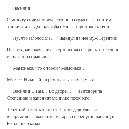
— Василий!
С минуту сидела молча, словно раздумывая, а потом
запричитала. Душная изба ожила, задвигались тени.
— Ну, что заголосила? — цыкнул на нее муж Терентий.
Пелагея, молодая сноха, тормошила свекровь за плечи и
испуганно спрашивала:
— Мамонька, что с тобой? Мамонька…
Муж ее, Николай, переминаясь, стоял тут же.
— Василий!.. Там… Во дворе… — выговорила
Степанида и запричитала пуще прежнего.
Терентий зажег коптилку. Пламя дернулось и
выпрямилось, выхватив из мрака перепуганные лица.
Беззлобно сказал: