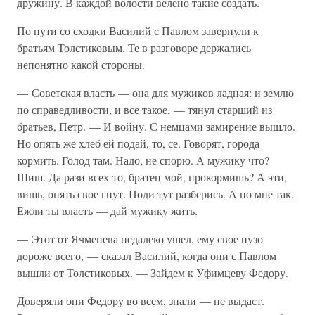
дружину. В каждой волости велено такие создать.
По пути со сходки Василий с Павлом завернули к
братьям Толстиковым. Те в разговоре держались
непонятно какой стороны.
— Советская власть — она для мужиков ладная: и землю
по справедливости, и все такое, — тянул старший из
братьев, Петр. — И войну. С немцами замирение вышло.
Но опять же хлеб ей подай, то, се. Говорят, города
кормить. Голод там. Надо, не спорю. А мужику что?
Шиш. Да рази всех-то, братец мой, прокормишь? А эти,
вишь, опять свое гнут. Поди тут разберись. А по мне так.
Ежли ты власть — дай мужику жить.
— Этот от Ячменева недалеко ушел, ему свое пузо
дороже всего, — сказал Василий, когда они с Павлом
вышли от Толстиковых. — Зайдем к Уфимцеву Федору.
Доверяли они Федору во всем, знали — не выдаст.