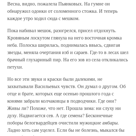
Весна, видно, пожалела Пьянковых. На гумне он
обнаружил одонки от соломенного стожка. И теперь
каждое утро ходил сюда с мешком.
Пока набивал мешок, разогрелся, присел отдохнуть.
Кровяным лоскутом глянула на него восточная кромка
неба. Полоска ширилась, поднималась ввысь, сдвигая
звезды, меняла очертания изб и сараев. Где-то в лесах шел
брачный глухариный пир. На его зов из села откликались
петухи.
Но все эти звуки и краски были далекими, не
захватывали Васильевых чувств. Он думал о другом. Об
отце и брате, которых еще осенью прошлого года с
конями забрали колчаковцы в подводчики. Где они?
Живы ли? Похоже, что нет. Прошла зима: ни слуху ни
духу. Надвигается сев. А где семена? Бесконечные
поборы белогвардейцев очистили мужицкие амбары.
Ладно хоть сам уцелел. Если бы не болезнь, мыкался бы