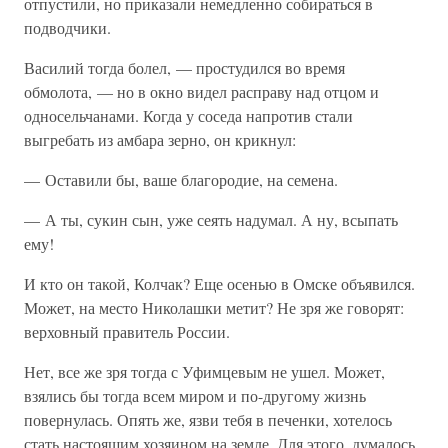
отпустили, но приказали немедленно собираться в
подводчики.
Василий тогда болел, — простудился во время
обмолота, — но в окно видел расправу над отцом и
односельчанами. Когда у соседа напротив стали
выгребать из амбара зерно, он крикнул:
— Оставили бы, ваше благородие, на семена.
— А ты, сукин сын, уже сеять надумал. А ну, всыпать
ему!
И кто он такой, Колчак? Еще осенью в Омске объявился.
Может, на место Николашки метит? Не зря же говорят:
верховный правитель России.
Нет, все же зря тогда с Уфимцевым не ушел. Может,
взялись бы тогда всем миром и по-другому жизнь
повернулась. Опять же, язви тебя в печенки, хотелось
стать настоящим хозяином на земле. Для этого, думалось,