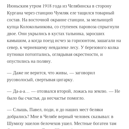
Июньским утром 1918 года из Челябинска в сторону
Кургана через станцию Чумляк еле тащился товарный
состав. На восточной окраине станции, за мельницей
купца Колокольникова, со ступенек паровоза спрыгнули
двое. Они укрылись в кустах тальника, заросших
камышом, а когда поезд исчез за горизонтом, зашагали на
север, к черневшему невдалеке лесу. У березового колка
путники потоптались, оглядывая окрестности, и
опустились на поляну.
— Даже не верится, что живы, — заговорил
русоволосый, свертывая цигарку.
— Да-а-а… — отозвался второй, ложась на землю. — Не
было бы счастья, да несчастье помогло.
— Слышь, Павел, поди, и до наших мест беляки
добрались? Мне в Челябе верный человек сказывал: в
Шумиху эшелон белочехов ушел. Местные богатеи там