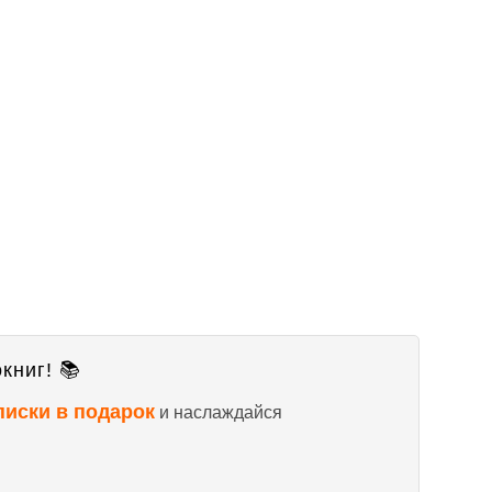
книг! 📚
писки в подарок
и наслаждайся