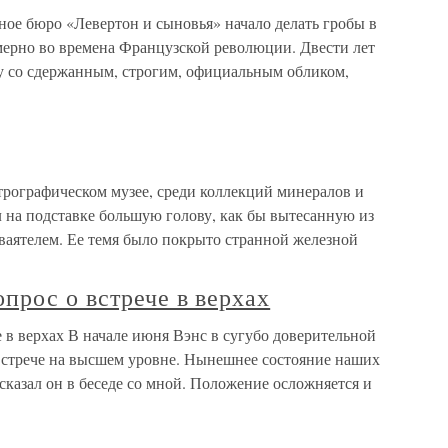
ое бюро «Левертон и сыновья» начало делать гробы в
ерно во времена Французской революции. Двести лет
ду со сдержанным, строгим, официальным обликом,
трографическом музее, среди коллекций минералов и
л на подставке большую голову, как бы вытесанную из
аятелем. Ее темя было покрыто странной железной
прос о встрече в верхах
 в верхах В начале июня Вэнс в сугубо доверительной
встрече на высшем уровне. Нынешнее состояние наших
сказал он в беседе со мной. Положение осложняется и