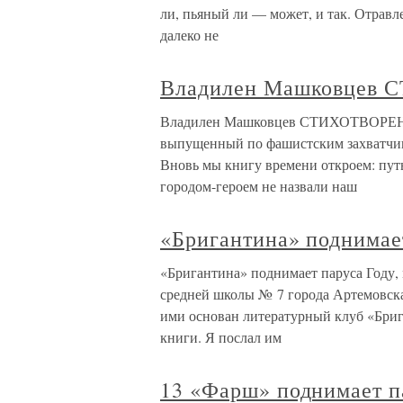
ли, пьяный ли — может, и так. Отрав
далеко не
Владилен Машковцев
Владилен Машковцев СТИХОТВОРЕНИЕ
выпущенный по фашистским захватчик
Вновь мы книгу времени откроем: путь
городом-героем не назвали наш
«Бригантина» поднимае
«Бригантина» поднимает паруса Году, 
средней школы № 7 города Артемовск
ими основан литературный клуб «Брига
книги. Я послал им
13 «Фарш» поднимает п