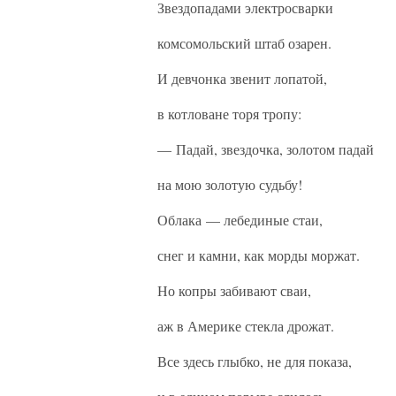
Звездопадами электросварки
комсомольский штаб озарен.
И девчонка звенит лопатой,
в котловане торя тропу:
— Падай, звездочка, золотом падай
на мою золотую судьбу!
Облака — лебединые стаи,
снег и камни, как морды моржат.
Но копры забивают сваи,
аж в Америке стекла дрожат.
Все здесь глыбко, не для показа,