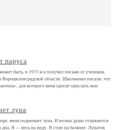
т паруса
может быть, в 1973 м я получил письмо от учеников
а Ворошиловградской области. Школьники писали, что
нтина», для которого меня просят прислать мои
ает луна
оре, меня поднимает луна, И волны души отзываются
дна, Я — весь на виду. Я стою на балконе. Лунатик