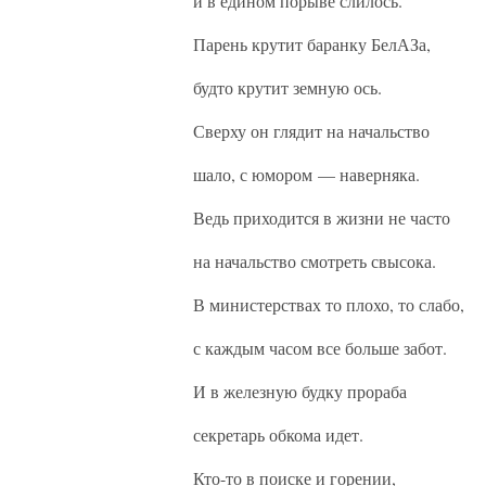
и в едином порыве слилось.
Парень крутит баранку БелАЗа,
будто крутит земную ось.
Сверху он глядит на начальство
шало, с юмором — наверняка.
Ведь приходится в жизни не часто
на начальство смотреть свысока.
В министерствах то плохо, то слабо,
с каждым часом все больше забот.
И в железную будку прораба
секретарь обкома идет.
Кто-то в поиске и горении,