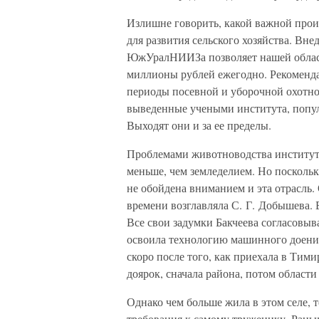
Излишне говорить, какой важной произ
для развития сельского хозяйства. Вне
ЮжУралНИИЗа позволяет нашей област
миллионы рублей ежегодно. Рекоменда
периоды посевной и уборочной охотно
выведенные учеными института, попул
Выходят они и за ее пределы.
Проблемами животноводства институт 
меньше, чем земледелием. Но поскольку
не обойдена вниманием и эта отрасль.
времени возглавляла С. Г. Добышева.
Все свои задумки Бакчеева согласовыв
освоила технологию машинного доения
скоро после того, как приехала в Тими
доярок, сначала района, потом области
Однако чем больше жила в этом селе, т
требования к самому труженику. Раньш