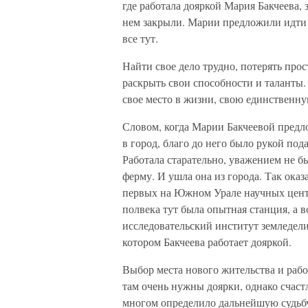
где работала дояркой Мария Бакчеева,
нем закрыли. Марии предложили идти в
все тут.
Найти свое дело трудно, потерять про
раскрыть свои способности и таланты.
свое место в жизни, свою единственн
Словом, когда Марии Бакчеевой предло
в город, благо до него было рукой под
Работала старательно, уважением не бы
ферму. И ушла она из города. Так оказ
первых на Южном Урале научных центр
полвека тут была опытная станция, а 
исследовательский институт земледели
котором Бакчеева работает дояркой.
Выбор места нового жительства и раб
там очень нужны доярки, однако счаст
многом определило дальнейшую судьбу