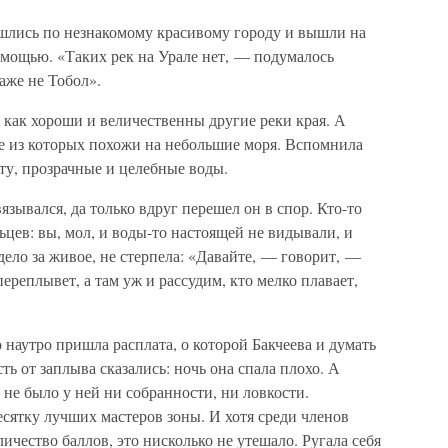
шлись по незнакомому красивому городу и вышли на
и мощью. «Таких рек на Урале нет, — подумалось
аже не Тобол».
, как хороши и величественны другие реки края. А
ые из которых похожи на небольшие моря. Вспомнила
ту, прозрачные и целебные воды.
зывался, да только вдруг перешел он в спор. Кто-то
льцев: вы, мол, и воды-то настоящей не видывали, и
дело за живое, не стерпела: «Давайте, — говорит, —
ереплывет, а там уж и рассудим, кто мелко плавает,
 наутро пришла расплата, о которой Бакчеева и думать
ть от заплыва сказались: ночь она спала плохо. А
 не было у ней ни собранности, ни ловкости.
есятку лучших мастеров зоны. И хотя среди членов
ичество баллов, это нисколько не утешало. Ругала себя