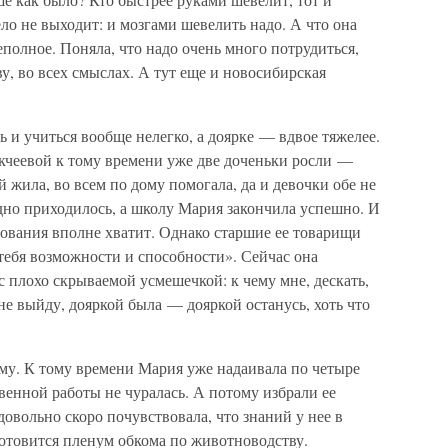
ло не выходит: и мозгами шевелить надо. А что она
неполное. Поняла, что надо очень много потрудиться,
у, во всех смыслах. А тут еще и новосибирская
ь и учиться вообще нелегко, а доярке — вдвое тяжелее.
акчеевой к тому времени уже две доченьки росли —
й жила, во всем по дому помогала, да и девочки обе не
дно приходилось, а школу Мария закончила успешно. И
азования вполне хватит. Однако старшие ее товарищи
 тебя возможности и способности». Сейчас она
с плохо скрываемой усмешечкой: к чему мне, дескать,
 не выйду, дояркой была — дояркой останусь, хоть что
му. К тому времени Мария уже надаивала по четыре
венной работы не чуралась. А потому избрали ее
довольно скоро почувствовала, что знаний у нее в
готовится пленум обкома по животноводству.