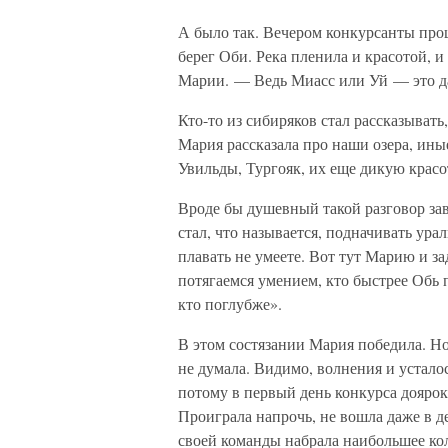
А было так. Вечером конкурсанты про
берег Оби. Река пленила и красотой, 
Марии. — Ведь Миасс или Уй — это д
Кто-то из сибиряков стал рассказывать
Мария рассказала про наши озера, ин
Увильды, Тургояк, их еще дикую красо
Вроде бы душевный такой разговор завя
стал, что называется, подначивать ура
плавать не умеете. Вот тут Марию и за
потягаемся умением, кто быстрее Обь п
кто поглубже».
В этом состязании Мария победила. Но
не думала. Видимо, волнения и усталос
потому в первый день конкурса доярок
Проиграла напрочь, не вошла даже в д
своей команды набрала наибольшее кол