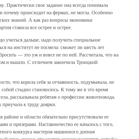
ву. Практически свое задание она всегда понимала
 и почему происходит на фермах, не могла. Особенно
ских знаний. А как раз вопросы экономики
ртия ставила все острее и острее.
до учиться дальше, надо получить специальное
ься на институт не посмела: сможет ли шесть лет
росить — это уж и вовсе не по ней. Рассчитала, что на
том и вышло. С отличием закончила Троицкий
сти, что корила себя за отчаянность, подумывала, не
 собой стыдно становилось. К тому же в это время
села, рассказывала ребятам о профессии животновода,
 приучала к труду доярки.
 в районе и области обязательно присутствовали ее
ми и призерами. Наставничество ее началось с того,
стного конкурса мастеров машинного доения
ый приз, сказал, что мастер должен воспитать хотя бы