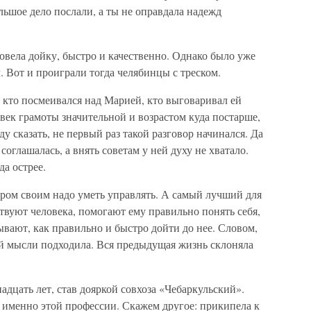
ольшое дело послали, а ты не оправдала надежд
овела дойку, быстро и качественно. Однако было уже
л. Вот и проиграли тогда челябинцы с треском.
, кто посмеивался над Марией, кто выговаривал ей
ловек грамоты значительной и возрастом куда постарше,
ду сказать, не первый раз такой разговор начинался. Да
оглашалась, а внять советам у ней духу не хватало.
да острее.
тером своим надо уметь управлять. А самый лучший для
твуют человека, помогают ему правильно понять себя,
ывают, как правильно и быстро дойти до нее. Словом,
ой мысли подходила. Вся предыдущая жизнь склоняла
адцать лет, став дояркой совхоза «Чебаркульский».
р именно этой профессии. Скажем другое: прикипела к