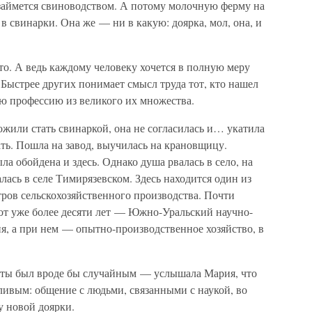
 займется свиноводством. А потому молочную ферму на
 свинарки. Она же — ни в какую: доярка, мол, она, и
сто. А ведь каждому человеку хочется в полную меру
 Быстрее других понимает смысл труда тот, кто нашел
ую профессию из великого их множества.
жили стать свинаркой, она не согласилась и… укатила
ать. Пошла на завод, выучилась на крановщицу.
ла обойдена и здесь. Однако душа рвалась в село, на
алась в селе Тимирязевском. Здесь находится один из
ов сельскохозяйственного производства. Почти
вот уже более десяти лет — Южно-Уральский научно-
я, а при нем — опытно-производственное хозяйство, в
оты был вроде бы случайным — услышала Мария, что
ливым: общение с людьми, связанными с наукой, во
 новой доярки.