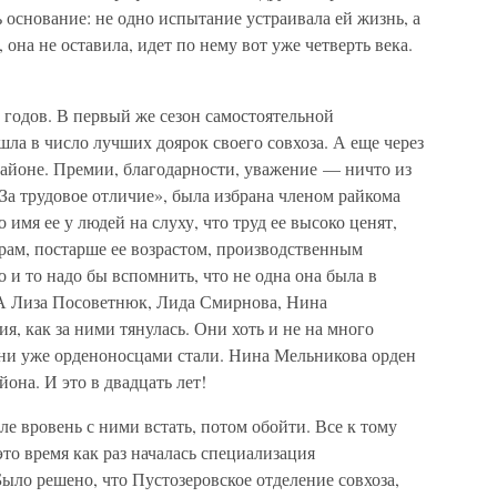
ь основание: не одно испытание устраивала ей жизнь, а
она не оставила, идет по нему вот уже четверть века.
 годов. В первый же сезон самостоятельной
ла в число лучших доярок своего совхоза. А еще через
районе. Премии, благодарности, уважение — ничто из
«За трудовое отличие», была избрана членом райкома
 имя ее у людей на слуху, что труд ее высоко ценят,
рам, постарше ее возрастом, производственным
и то надо бы вспомнить, что не одна она была в
. А Лиза Посоветнюк, Лида Смирнова, Нина
 как за ними тянулась. Они хоть и не на много
ени уже орденоносцами стали. Нина Мельникова орден
она. И это в двадцать лет!
ле вровень с ними встать, потом обойти. Все к тому
это время как раз началась специализация
Было решено, что Пустозеровское отделение совхоза,