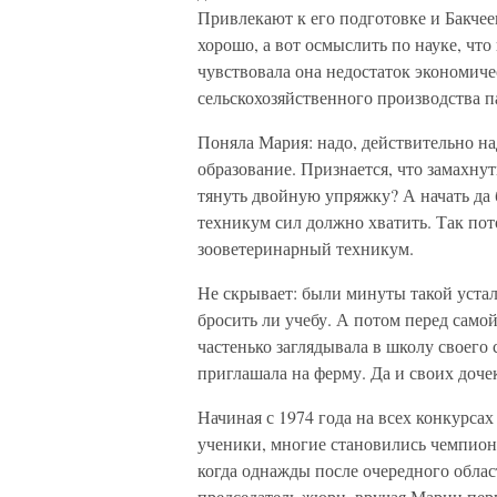
Привлекают к его подготовке и Бакчее
хорошо, а вот осмыслить по науке, что
чувствовала она недостаток экономиче
сельскохозяйственного производства па
Поняла Мария: надо, действительно на
образование. Признается, что замахнут
тянуть двойную упряжку? А начать да б
техникум сил должно хватить. Так по
зооветеринарный техникум.
Не скрывает: были минуты такой устало
бросить ли учебу. А потом перед самой
частенько заглядывала в школу своего 
приглашала на ферму. Да и своих дочек
Начиная с 1974 года на всех конкурсах
ученики, многие становились чемпиона
когда однажды после очередного обла
председатель жюри, вручая Марии перв