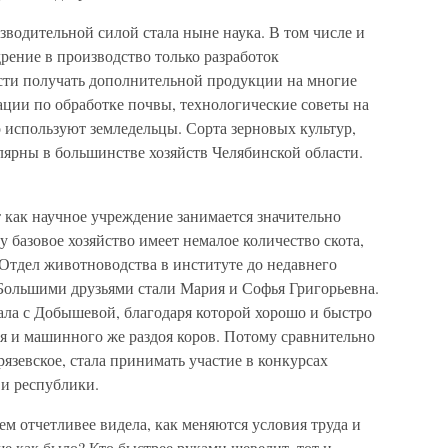
водительной силой стала ныне наука. В том числе и
дрение в производство только разработок
и получать дополнительной продукции на многие
ции по обработке почвы, технологические советы на
 используют земледельцы. Сорта зерновых культур,
ярны в большинстве хозяйств Челябинской области.
как научное учреждение занимается значительно
 базовое хозяйство имеет немалое количество скота,
 Отдел животноводства в институте до недавнего
 Большими друзьями стали Мария и Софья Григорьевна.
ала с Добышевой, благодаря которой хорошо и быстро
 и машинного же раздоя коров. Потому сравнительно
рязевское, стала принимать участие в конкурсах
 и республики.
ем отчетливее видела, как меняются условия труда и
е как было? Кто быстрее руками шевелит, тот и