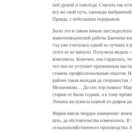
ней душой и навсегда. Считать так ест
все же свой путь, однажды выбранный, 
Правда, с небольшим перерывом.
Было это в самом начале шестидесятых
животноводческой работы Бакчеева вош
год уже считалась одной из лучших в 
этого ее не минуло. Получила медаль 
комсомола. Конечно, она гордилась, что
что она не уступает признанным масте
стажем, профессиональным опытом. Но 
районе такая молодая да сноровистая
Мельникова… До сих пор помнит Мария,
старше ее были годами, а к тому врем
Ленина заслужила первой из доярок рай
Мария имела твердое намерение: внача
шло, да обстоятельства изменились. В 
сельскохозяйственного производства. 