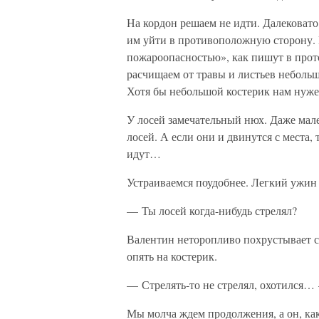
На кордон решаем не идти. Далековато.
им уйти в противоположную сторону. И
пожароопасностью», как пишут в прото
расчищаем от травы и листьев неболь
Хотя бы небольшой костерик нам нуже
У лосей замечательный нюх. Даже мал
лосей. А если они и двинутся с места,
идут…
Устраиваемся поудобнее. Легкий ужин
— Ты лосей когда-нибудь стрелял?
Валентин неторопливо похрустывает со
опять на костерик.
— Стрелять-то не стрелял, охотился… 
Мы молча ждем продолжения, а он, как