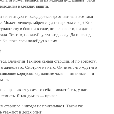
 молодняка надежная защита.
ь и ее засуха и голод довели до отчаяния, а все-таки
ое. Может, медведь забрел сюда ненароком с гор? Его,
тупают ему в бою ни в силе, ни в ловкости, ни даже в
рада. Тот сам, пожалуй, уступит дорогу. Да и не сидел
л бы, пока лоси подойдут к нему.
?
ься. Валентин Тахиров самый старший. И по возрасту,
о далековато. Смотрим на него. Он знает, что ждут его
ет сияющие корпусом карманные часы — именные — и
мает.
о спрашивает у самого себя, а может быть, у нас. —
т темнеть. Я так думаю — привал.
ем старшего, никогда не приказывает. Такой уж
ь уважают в лесах опыт.