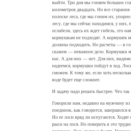
выйти. Три дня мы гоняем большое ста
километров двадцать. Но все старания 
полоске леса, где мы гоним их, упорн
лесу, где мы сейчас находимся, у них,
ослабели, здесь их ждет гибель, это н
кормушкам не подходят. А кормушек м
должны подходить. Но расчеты — в го
скажем — неважное дело. Кормушки мы
нас. А для них — нет. Для них, видимо
надеемся, кормушки пойдут в ход. Лос
сможем. К тому же, если хоть нескольк
воде будет еще сложнее.
И задачу надо решать быстрее. Что так
Говорили нам, недавно на мужчину из 
поединок, как говорится, завершился в
Но ее лоси вряд ли испугаются. Ходят
рыси на лося. Но поверить в это труд
великана. Лось силен и быстр. Ударом