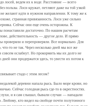
до лосей, ведем их к воде. Расстояние — всего
без пользы. Лоси кружат, петляют даже на той узкой
о не желают идти в нужном направлении. К тому же к
 похоже, странная привязанность. Лоси уже сильно
аверняка. Сейчас они еще очень осторожны. К
ы понаставили достаточно. По нашим расчетам
лове, действительность — другое дело. И прямо
 проверяли и перепроверяли. Все нормально. Для
, что-то не так. Через несколько дней мы все же
и совсем ослабнут. Но прокормить мы их долго не
о дней они продержатся здесь, то увести их потом к
 связывает стадо с этим лесом?
недалекой деревни напала рысь. Было море крови, но
ничью. Сейчас голодная рысь где-то в окрестностях.
 слухи, и я сам слышал, бывали случаи — нападали
но. Любому, кто видел на свободе почти полутонного
 копыта может вышибить из медведя дух. Бывает, рысь