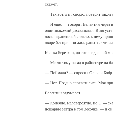
скажет.
— Так вот, я и говорю, поверит такой
— И еще, — говорит Валентин через нек
один знакомый рассказывал. В августе
лось, израненный сильно, к нему приш
дворе без привязи жил, раны залечивал
Колька Березкин, до того сидевший мол
— Месяц тому назад в райцентре на ба
— Поймали? — спросил Старый Бобр.
— Нет. Поздно спохватились. Моя приш
Валентин задумался.
— Конечно, маловероятно, но… — сказ
пошарьте завтра в том лесочке, — и он