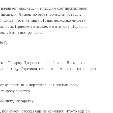
— начинает, наконец, — младшим охотинспектором.
, писатели. Лицензию берут. Большие, говорят,
Глядишь, что и напишут. И нас несколько человек,
алость. Приезжие в засаде, мы в загоне. Подняли
лько… Вот и постреляли…
Бобр.
зял. Овчарку. Здоровенный кобелина. Лось — на
ну и — ходу. Стреляли, стреляли… А он, как танк, через
ает дешевенький портсигар, из него папиросу,
апиросу в костер.
о-нибудь сигаретку.
 понимаем, рассказ еще не кончился. Что-то еще он