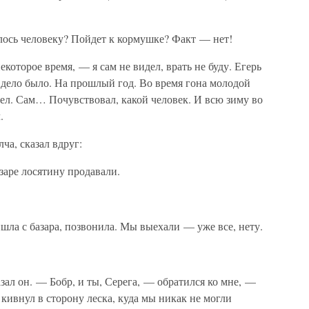
 лось человеку? Пойдет к кормушке? Факт — нет!
оторое время, — я сам не видел, врать не буду. Егерь
 дело было. На прошлый год. Во время гона молодой
ел. Сам… Почувствовал, какой человек. И всю зиму во
.
ча, сказал вдруг:
заре лосятину продавали.
ла с базара, позвонила. Мы выехали — уже все, нету.
ал он. — Бобр, и ты, Серега, — обратился ко мне, —
 кивнул в сторону леска, куда мы никак не могли