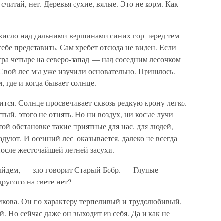
читай, нет. Деревья сухие, вялые. Это не корм. Как
висло над дальними вершинами синих гор перед тем
себе представить. Сам хребет отсюда не виден. Если
тра четыре на северо-запад — над соседним лесочком
 Свой лес мы уже изучили основательно. Пришлось.
 где и когда бывает солнце.
ится. Солнце просвечивает сквозь редкую крону легко.
стый, этого не отнять. Но ни воздух, ни косые лучи
этой обстановке такие приятные для нас, для людей,
дуют. И осенний лес, оказывается, далеко не всегда
после жесточайшей летней засухи.
выйдем, — зло говорит Старый Бобр. — Глупые
другого на свете нет?
кова. Он по характеру терпеливый и трудолюбивый,
. Но сейчас даже он выходит из себя. Да и как не