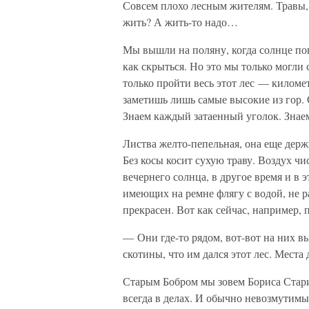
Совсем плохо лесным жителям. Травы, с
жить? А жить-то надо…
Мы вышли на поляну, когда солнце по
как скрыться. Но это мы только могли 
только пройти весь этот лес — киломе
заметишь лишь самые высокие из гор.
Знаем каждый затаенный уголок. Знаем,
Листва желто-пепельная, она еще держ
Без косы косит сухую траву. Воздух чи
вечернего солнца, в другое время и в 
имеющих на ремне флягу с водой, не ра
прекрасен. Вот как сейчас, например, 
— Они где-то рядом, вот-вот на них 
скотины, что им дался этот лес. Места 
Старым Бобром мы зовем Бориса Стари
всегда в делах. И обычно невозмутимый