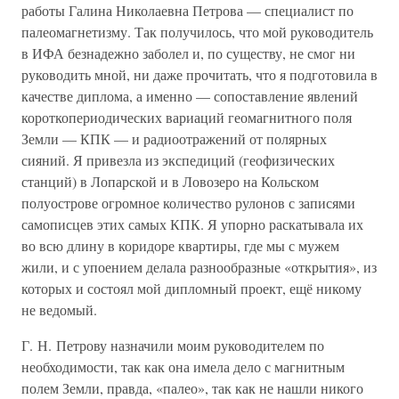
работы Галина Николаевна Петрова — специалист по
палеомагнетизму. Так получилось, что мой руководитель
в ИФА безнадежно заболел и, по существу, не смог ни
руководить мной, ни даже прочитать, что я подготовила в
качестве диплома, а именно — сопоставление явлений
короткопериодических вариаций геомагнитного поля
Земли — КПК — и радиоотражений от полярных
сияний. Я привезла из экспедиций (геофизических
станций) в Лопарской и в Ловозеро на Кольском
полуострове огромное количество рулонов с записями
самописцев этих самых КПК. Я упорно раскатывала их
во всю длину в коридоре квартиры, где мы с мужем
жили, и с упоением делала разнообразные «открытия», из
которых и состоял мой дипломный проект, ещё никому
не ведомый.
Г. Н. Петрову назначили моим руководителем по
необходимости, так как она имела дело с магнитным
полем Земли, правда, «палео», так как не нашли никого