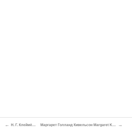
←
→
Н. Г. Клеймёнова Научная карьера Валерии Троицкой
Маргарет Голланд Кивельсон Margaret Kivelson Жизнь в науке с улыбкой и энтузиазмом Science with Passion and a Smile: Memories of Valeria Troitskaya