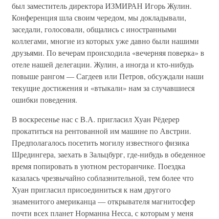
был заместитель директора ИЗМИРАН Игорь Жулин.
Конференция шла своим чередом, мы докладывали,
заседали, голосовали, общались с иностранными
коллегами, многие из которых уже давно были нашими
друзьями. По вечерам происходила «вечерняя поверка» в
отеле нашей делегации. Жулин, а иногда и кто-нибудь
повыше рангом — Сагдеев или Петров, обсуждали наши
текущие достижения и «втыкали» нам за случавшиеся
ошибки поведения.
В воскресенье нас с В.А. пригласил Хуан Рёдерер
прокатиться на рентованной им машине по Австрии.
Предполагалось посетить могилу известного физика
Шредингера, заехать в Зальцбург, где-нибудь в обеденное
время попировать в уютном ресторанчике. Поездка
казалась чрезвычайно соблазнительной, тем более что
Хуан пригласил присоединиться к нам другого
знаменитого американца — открывателя магнитосфер
почти всех планет Норманна Несса, с которым у меня