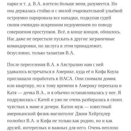
парке и т. д. В.А. влетело больше меня, разумеется. Но
она держалась стойко и с милой очаровательной улыбкой
остроумно парировала все нападки, подкупая судей
своим очевидно искренним недоумением по поводу
совершения проступков. Всё, в конце концов, обошлось.
Нас даже не перестали пускать в другие заграничные
командировки, но заслуга в этом принадлежит,
безусловно, только талантам В.А.
После переселения В.А. в Австралию нам с ней
удавалось встречаться в Америке, куда её и Кифа Коула
приглашали поработать в НАСА. Они снимали домик
или квартиру, но к тому времени в Америку переехала и
Катя — дочка В.А., и я обычно останавливалась у нее. Я
подружилась с Катей и уже не очень разбиралась в своих
чувствах к маме и дочери. Катин муж — известный
американский физик-магнитолог Джим Хейртцлер
полюбил В.А. и Кифа не только как родню, но и как
друзей, интересных и важных для него. Очень неплохо