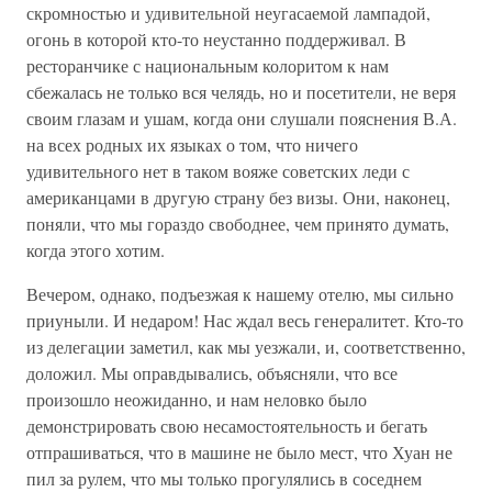
скромностью и удивительной неугасаемой лампадой,
огонь в которой кто-то неустанно поддерживал. В
ресторанчике с национальным колоритом к нам
сбежалась не только вся челядь, но и посетители, не веря
своим глазам и ушам, когда они слушали пояснения В.А.
на всех родных их языках о том, что ничего
удивительного нет в таком вояже советских леди с
американцами в другую страну без визы. Они, наконец,
поняли, что мы гораздо свободнее, чем принято думать,
когда этого хотим.
Вечером, однако, подъезжая к нашему отелю, мы сильно
приуныли. И недаром! Нас ждал весь генералитет. Кто-то
из делегации заметил, как мы уезжали, и, соответственно,
доложил. Мы оправдывались, объясняли, что все
произошло неожиданно, и нам неловко было
демонстрировать свою несамостоятельность и бегать
отпрашиваться, что в машине не было мест, что Хуан не
пил за рулем, что мы только прогулялись в соседнем