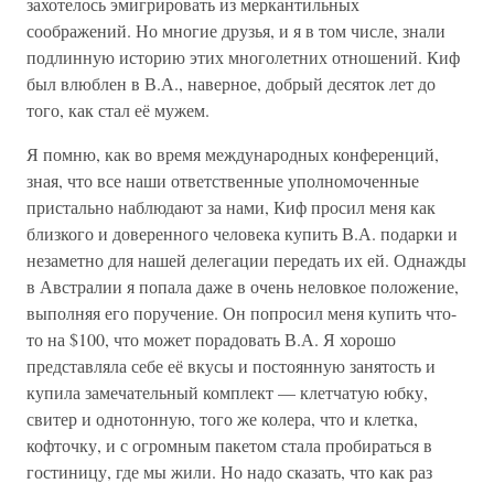
захотелось эмигрировать из меркантильных
соображений. Но многие друзья, и я в том числе, знали
подлинную историю этих многолетних отношений. Киф
был влюблен в В.А., наверное, добрый десяток лет до
того, как стал её мужем.
Я помню, как во время международных конференций,
зная, что все наши ответственные уполномоченные
пристально наблюдают за нами, Киф просил меня как
близкого и доверенного человека купить В.А. подарки и
незаметно для нашей делегации передать их ей. Однажды
в Австралии я попала даже в очень неловкое положение,
выполняя его поручение. Он попросил меня купить что-
то на $100, что может порадовать В.А. Я хорошо
представляла себе её вкусы и постоянную занятость и
купила замечательный комплект — клетчатую юбку,
свитер и однотонную, того же колера, что и клетка,
кофточку, и с огромным пакетом стала пробираться в
гостиницу, где мы жили. Но надо сказать, что как раз