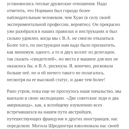
установились теплые дружеские отношения. Надо
отметить, что Норманн был гораздо более
наблюдательным человеком, чем Хуан (в силу своей
экспериментальной профессии, вероятно). Он прекрасно
уже разобрался в наших правилах и инструкциях и был
сильно удивлен, когда мы с В.А. не смогли отказаться.
Более того, по инструкции нам надо было прихватить,
как минимум, одного, а то и двух коллег из делегации,
так сказать «свидетелей», но места в машине для них не
оказалось бы, и В.А. рискнула. Я, конечно, рисковала
больше неё, но и ей ничего такого не полагалось,
несмотря на ее высокий статус, и даже тем более!
Рано утром, пока еще не проснулось наше начальство, мы
выехали в свою экспедицию. «Две советские леди и два
американца», как, к всеобщему изумлению всех
встречавшихся на нашем пути австрийцев,
путешествующих французов и других иностранцев, нас
определяли. Могила Шредингера взволновала нас своей