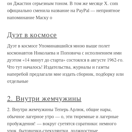
он Джастин серьезным тоном. В том же месяце Х. соm
официально сменила название на PayPal — неприятное
напоминание Маску о
Дуэт в космосе
Дуэт в космосе Упоминавшийся мною выше полет
космонавтов Николаева и Поповича с исполнением ими
дуэтом «14 минут до старта» состоялся в августе 1962-го.
Что тут началось! Издательства, журналы и газеты
наперебой предлагали мне издать сборник, подборку или
отдельные
2. Внутри жемчужины
2. Внутри жемчужины Теперь Арлюк, общие нары,
обычное лагерное утро — о, эти тюремные и лагерные
пробуждения! — вокруг суетятся соратники: немного
урок, бытовички-спекулянтки, должностные