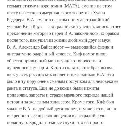
геомагнетизму и аэрономии (МАГА), сменив на этом
посту известного американского теоретика Хуана
Рёдерера. В.А. сменил на этом посту австралийский
ученый Киф Коул — австралийский ученый, многолетнее
преклонение которого перед В.А. закончилось их браком
после того, как ушел из жизни любимый друг и муж
В. А. Александр Вайсенберг — выдающийся физик и
литературно одарённый человек. Киф помог вновь
обрести привычный мир научного творчества и
душевного комфорта. Кстати сказать, этот брак вызвал
шок у всех российских коллег и начальников В.А. Это
было в ту пору очень смелым поступком для человека ее
ранга и статуса. Еще не до конца были изжиты
привычки, запреты и страхи мрачного периода нашей
истории за железным занавесом. Кроме того, Киф был
младше В.А. на добрый десяток лет, и мало кто верил в
искренность ее перевоплощения в австралийскую
поданную. Бродили темные слухи, что ей просто