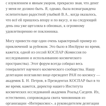
с изумлением и явным укором, прекрасно зная, что денег
у меня не должно быть. Я, однако, была вознаграждена
ослепительно радостной улыбкой В.А., когда оказалось,
что всё ей пришлось впору и по вкусу, и на следующий
день она уже щеголяла в обновках, к огромному
удовлетворению ее поклонника.
Могу привести еще один очень характерный пример из
приключений за рубежом. Это было в Инсбруке во время,
кажется, одной из сессий КОСПАР (Комиссия по
исследованию и использованию космического
пространства). Этот форум всегда собирал весь
генералитет научного космического сообщества. Нашу
делегацию возглавлял вице-президент РАН по космосу —
академик Б. Н. Петров, в Президентах КОСПАР был в то
же время, кажется, директор нашего Института
космических исследований академик Роальд Сагдеев. Их,
естественно, сопровождала свита чиновников из
организации «Интеркосмос», а руководителем делегации